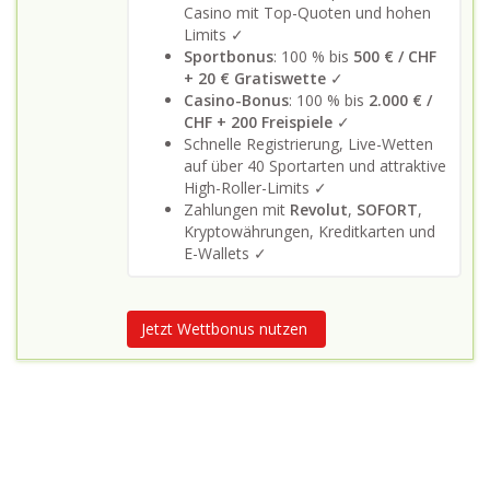
Casino mit Top-Quoten und hohen
Limits ✓
Sportbonus
: 100 % bis
500 € / CHF
+ 20 € Gratiswette
✓
Casino-Bonus
: 100 % bis
2.000 € /
CHF + 200 Freispiele
✓
Schnelle Registrierung, Live-Wetten
auf über 40 Sportarten und attraktive
High-Roller-Limits ✓
Zahlungen mit
Revolut
,
SOFORT
,
Kryptowährungen, Kreditkarten und
E-Wallets ✓
Jetzt Wettbonus nutzen