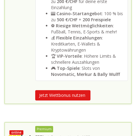
zu
200 €/CHF
für deine erste
Einzahlung
🎰
Casino-Startangebot
: 100 % bis
zu
500 €/CHF
+
200 Freispiele
⚽
Riesige Wettmöglichkeiten
:
Fußball, Tennis, E-Sports & mehr!
💰
Flexible Einzahlungen
:
Kreditkarten, E-Wallets &
Kryptowährungen
🏆
VIP-Vorteile
: Höhere Limits &
schnellere Auszahlungen
🎮
Top-Spiele
: Slots von
Novomatic, Merkur & Bally Wulff
Jetzt Wettbonus nutzen
Premium
online