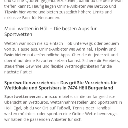
und Online-Quoten gegenüberzustellen, damit du die beste Wahl
treffen kannst. Häufig liegen Online-Anbieter wie
Bet365
und
Tipwin
hier vorne und bieten zusätzlich höhere Limits und
exklusive Boni für Neukunden.
Mobil wetten in Höll – Die besten Apps für
Sportwetten
Wetten war noch nie so einfach – ob unterwegs oder bequem
von zu Hause aus. Online-Anbieter wie
Admiral
,
Tipwin
und
Bwin
bieten nutzerfreundliche Apps, über die du jederzeit und
überall auf deine Favoriten setzen kannst. Sichere dir Freebets,
steuerfreie Gewinne und flexible Wettmöglichkeiten für die
nächste Partie!
Sportwettenverzeichnis – Das größte Verzeichnis für
Wettlokale und Sportsbars in 7474 Höll
Burgenland
Sportwettenverzeichnis.com
bietet dir die umfangreichste
Übersicht an Wettbüros, Wettannahmestellen und Sportsbars in
Höll. Egal, ob du vor Ort auf Fußball, Tennis oder Handball
wetten möchtest oder spontan eine Online-Wette bevorzugst –
wir haben die passenden Anbieter für dich.