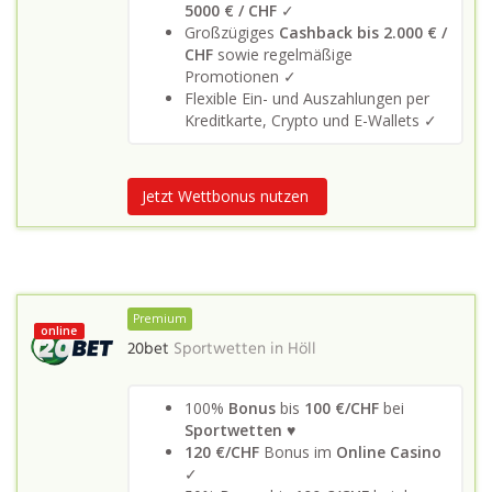
5000 € / CHF
✓
Großzügiges
Cashback bis 2.000 € /
CHF
sowie regelmäßige
Promotionen ✓
Flexible Ein- und Auszahlungen per
Kreditkarte, Crypto und E-Wallets ✓
Jetzt Wettbonus nutzen
Premium
online
20bet
Sportwetten in
Höll
100%
Bonus
bis
100 €/CHF
bei
Sportwetten
♥
120 €/CHF
Bonus im
Online Casino
✓