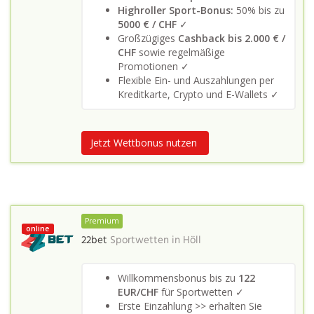
Highroller Sport-Bonus:
50% bis zu
5000 € / CHF
✓
Großzügiges
Cashback bis 2.000 € /
CHF
sowie regelmäßige
Promotionen ✓
Flexible Ein- und Auszahlungen per
Kreditkarte, Crypto und E-Wallets ✓
Jetzt Wettbonus nutzen
Premium
online
22bet
Sportwetten in
Höll
Willkommensbonus bis zu
122
EUR/CHF
für Sportwetten ✓
Erste Einzahlung >> erhalten Sie