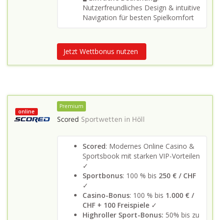
Nutzerfreundliches Design & intuitive
Navigation für besten Spielkomfort
Jetzt Wettbonus nutzen
Premium
online
Scored
Sportwetten in
Höll
Scored
: Modernes Online Casino &
Sportsbook mit starken VIP-Vorteilen
✓
Sportbonus
: 100 % bis
250 € / CHF
✓
Casino-Bonus
: 100 % bis
1.000 € /
CHF + 100 Freispiele
✓
Highroller Sport-Bonus:
50% bis zu