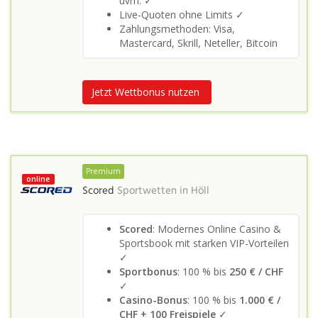
uvm. ✓
Live-Quoten ohne Limits ✓
Zahlungsmethoden: Visa,
Mastercard, Skrill, Neteller, Bitcoin
Jetzt Wettbonus nutzen
Premium
online
Scored
Sportwetten in
Höll
Scored
: Modernes Online Casino &
Sportsbook mit starken VIP-Vorteilen
✓
Sportbonus
: 100 % bis
250 € / CHF
✓
Casino-Bonus
: 100 % bis
1.000 € /
CHF + 100 Freispiele
✓