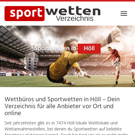
Skip
to
Toggl
main
navig
content
Sportwetten in
Höll
Wettbüros und Sportwetten in Höll – Dein
Verzeichnis für alle Anbieter vor Ort und
online
Seit Jahrzehnten gibt es in 7474 Höll lokale Wettlokale und
Wettannahmestellen, bei denen du Sportwetten auf beliebte
Ereignisse platzieren kannst. Doch heutzutage ist es nicht mehr