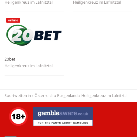
Heiligenkreuz im Lafnitztal
Heiligenkreuz im Lafnitztal
online
20bet
Heiligenkreuz im Lafnitztal
Sportwetten in
»
Österreich
»
Burgenland
»
Heiligenkreuz im Lafnitztal