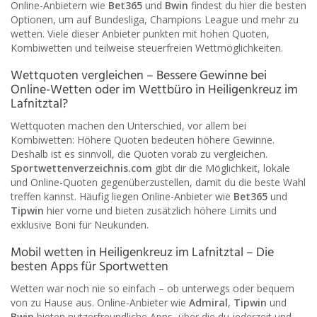
Online-Anbietern wie
Bet365
und
Bwin
findest du hier die besten
Optionen, um auf Bundesliga, Champions League und mehr zu
wetten. Viele dieser Anbieter punkten mit hohen Quoten,
Kombiwetten und teilweise steuerfreien Wettmöglichkeiten.
Wettquoten vergleichen – Bessere Gewinne bei
Online-Wetten oder im Wettbüro in Heiligenkreuz im
Lafnitztal?
Wettquoten machen den Unterschied, vor allem bei
Kombiwetten: Höhere Quoten bedeuten höhere Gewinne.
Deshalb ist es sinnvoll, die Quoten vorab zu vergleichen.
Sportwettenverzeichnis.com
gibt dir die Möglichkeit, lokale
und Online-Quoten gegenüberzustellen, damit du die beste Wahl
treffen kannst. Häufig liegen Online-Anbieter wie
Bet365
und
Tipwin
hier vorne und bieten zusätzlich höhere Limits und
exklusive Boni für Neukunden.
Mobil wetten in Heiligenkreuz im Lafnitztal – Die
besten Apps für Sportwetten
Wetten war noch nie so einfach – ob unterwegs oder bequem
von zu Hause aus. Online-Anbieter wie
Admiral
,
Tipwin
und
Bwin
bieten nutzerfreundliche Apps, über die du jederzeit und