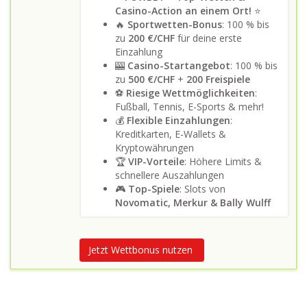
Casino-Action an einem Ort!
⭐
🔥
Sportwetten-Bonus
: 100 % bis
zu
200 €/CHF
für deine erste
Einzahlung
🎰
Casino-Startangebot
: 100 % bis
zu
500 €/CHF
+
200 Freispiele
⚽
Riesige Wettmöglichkeiten
:
Fußball, Tennis, E-Sports & mehr!
💰
Flexible Einzahlungen
:
Kreditkarten, E-Wallets &
Kryptowährungen
🏆
VIP-Vorteile
: Höhere Limits &
schnellere Auszahlungen
🎮
Top-Spiele
: Slots von
Novomatic, Merkur & Bally Wulff
Jetzt Wettbonus nutzen