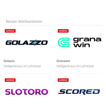
Besten Wettbanbieter:
online
online
Golazzo
Granawin
Heiligenkreuz im Lafnitztal
Heiligenkreuz im Lafnitztal
online
online