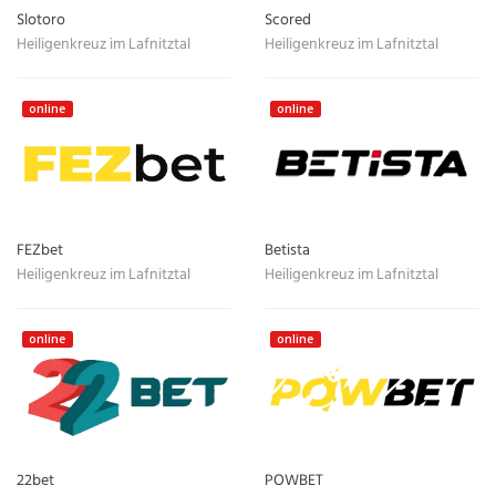
Slotoro
Scored
Heiligenkreuz im Lafnitztal
Heiligenkreuz im Lafnitztal
online
online
FEZbet
Betista
Heiligenkreuz im Lafnitztal
Heiligenkreuz im Lafnitztal
online
online
22bet
POWBET