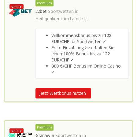
Premium
online
22bet
Sportwetten in
Heiligenkreuz im Lafnitztal
Willkommensbonus bis zu
122
EUR/CHF
für Sportwetten ✓
Erste Einzahlung >> erhalten Sie
einen
100%
Bonus bis zu
122
EUR/CHF ✓
300 €/CHF
Bonus im Online Casino
✓
Jetzt Wettbonus nutzen
Premium
online
Granawin
Sportwetten in