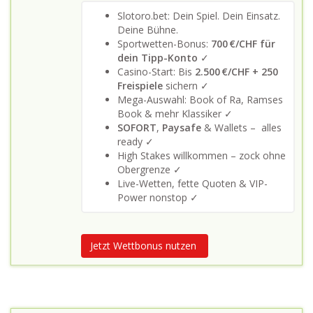
Slotoro.bet: Dein Spiel. Dein Einsatz.
Deine Bühne.
Sportwetten-Bonus:
700 €/CHF für
dein Tipp-Konto
✓
Casino-Start: Bis
2.500 €/CHF + 250
Freispiele
sichern ✓
Mega-Auswahl: Book of Ra, Ramses
Book & mehr Klassiker ✓
SOFORT
,
Paysafe
& Wallets – alles
ready ✓
High Stakes willkommen – zock ohne
Obergrenze ✓
Live-Wetten, fette Quoten & VIP-
Power nonstop ✓
Jetzt Wettbonus nutzen