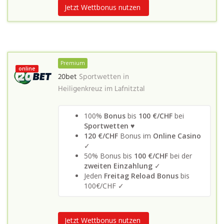
Jetzt Wettbonus nutzen
Premium
online
20bet
Sportwetten in
Heiligenkreuz im Lafnitztal
100%
Bonus
bis
100 €/CHF
bei
Sportwetten
♥
120 €/CHF
Bonus im
Online Casino
✓
50% Bonus bis
100 €/CHF
bei der
zweiten Einzahlung
✓
Jeden
Freitag Reload Bonus
bis
100€/CHF ✓
Jetzt Wettbonus nutzen