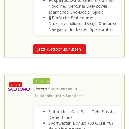
🎮
Spielauswahl
: Beliebte Slots von
Novoline, Merkur & Bally sowie
spannende Live-Dealer-Spiele
🖥️
Einfache Bedienung
:
Nutzerfreundliches Design & intuitive
Navigation für besten Spielkomfort
Jetzt Wettbonus nutzen
Premium
online
Slotoro
Sportwetten in
Heiligenkreuz im Lafnitztal
Slotoro.bet: Dein Spiel. Dein Einsatz.
Deine Bühne.
Sportwetten-Bonus:
700 €/CHF für
dein Tipp-Konto
✓