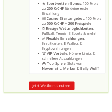
🔥
Sportwetten-Bonus
: 100 % bis
zu
200 €/CHF
für deine erste
Einzahlung
🎰
Casino-Startangebot
: 100 % bis
zu
500 €/CHF
+
200 Freispiele
⚽
Riesige Wettmöglichkeiten
:
Fußball, Tennis, E-Sports & mehr!
💰
Flexible Einzahlungen
:
Kreditkarten, E-Wallets &
Kryptowährungen
🏆
VIP-Vorteile
: Höhere Limits &
schnellere Auszahlungen
🎮
Top-Spiele
: Slots von
Novomatic, Merkur & Bally Wulff
Jetzt Wettbonus nutzen