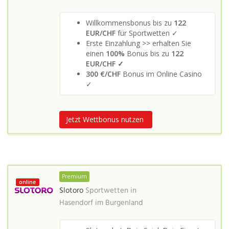
Willkommensbonus bis zu
122
EUR/CHF
für Sportwetten ✓
Erste Einzahlung >> erhalten Sie
einen
100%
Bonus bis zu
122
EUR/CHF ✓
300 €/CHF
Bonus im Online Casino
✓
Jetzt Wettbonus nutzen
Premium
online
Slotoro
Sportwetten in
Hasendorf im Burgenland