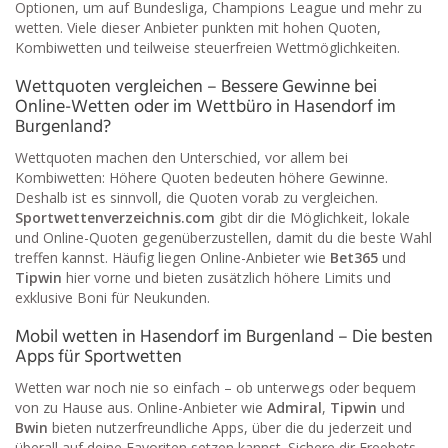
Optionen, um auf Bundesliga, Champions League und mehr zu
wetten. Viele dieser Anbieter punkten mit hohen Quoten,
Kombiwetten und teilweise steuerfreien Wettmöglichkeiten.
Wettquoten vergleichen – Bessere Gewinne bei
Online-Wetten oder im Wettbüro in Hasendorf im
Burgenland?
Wettquoten machen den Unterschied, vor allem bei
Kombiwetten: Höhere Quoten bedeuten höhere Gewinne.
Deshalb ist es sinnvoll, die Quoten vorab zu vergleichen.
Sportwettenverzeichnis.com
gibt dir die Möglichkeit, lokale
und Online-Quoten gegenüberzustellen, damit du die beste Wahl
treffen kannst. Häufig liegen Online-Anbieter wie
Bet365
und
Tipwin
hier vorne und bieten zusätzlich höhere Limits und
exklusive Boni für Neukunden.
Mobil wetten in Hasendorf im Burgenland – Die besten
Apps für Sportwetten
Wetten war noch nie so einfach – ob unterwegs oder bequem
von zu Hause aus. Online-Anbieter wie
Admiral
,
Tipwin
und
Bwin
bieten nutzerfreundliche Apps, über die du jederzeit und
überall auf deine Favoriten setzen kannst. Sichere dir Freebets,