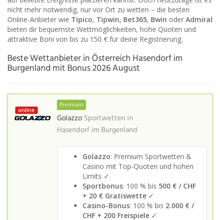
nicht mehr notwendig, nur vor Ort zu wetten – die besten
Online-Anbieter wie
Tipico
,
Tipwin, Bet365
,
Bwin
oder
Admiral
bieten dir bequemste Wettmöglichkeiten, hohe Quoten und
attraktive Boni von bis zu 150 € für deine Registrierung.
Beste Wettanbieter in Österreich Hasendorf im
Burgenland mit Bonus 2026 August
Premium
online
Golazzo
Sportwetten in
Hasendorf im Burgenland
Golazzo
: Premium Sportwetten &
Casino mit Top-Quoten und hohen
Limits ✓
Sportbonus
: 100 % bis
500 € / CHF
+ 20 € Gratiswette
✓
Casino-Bonus
: 100 % bis
2.000 € /
CHF + 200 Freispiele
✓