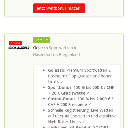
Jetzt Wettbonus nutzen
Premium
online
Golazzo
Sportwetten in
Hasendorf im Burgenland
Golazzo
: Premium Sportwetten &
Casino mit Top-Quoten und hohen
Limits ✓
Sportbonus
: 100 % bis
500 € / CHF
+ 20 € Gratiswette
✓
Casino-Bonus
: 100 % bis
2.000 € /
CHF + 200 Freispiele
✓
Schnelle Registrierung, Live-Wetten
auf über 40 Sportarten und attraktive
High-Roller-Limits ✓
Zahlungen mit
Revolut
,
SOFORT
,