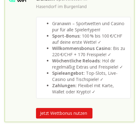
Hasendorf im Burgenland
Granawin – Sportwetten und Casino
pur für alle Spielertypen!
Sport-Bonus:
100 % bis 100 €/CHF
auf deine erste Wette! ✓
Willkommensbonus Casino:
Bis zu
220 €/CHF + 170 Freispiele! ✓
Wöchentliche Reloads:
Hol dir
regelmäßig Extras und Freispiele! ✓
Spieleangebot:
Top-Slots, Live-
Casino und Tischspiele! ✓
Zahlungen:
Flexibel mit Karte,
Wallet oder Krypto! ✓
Jetzt Wettbonus nutzen