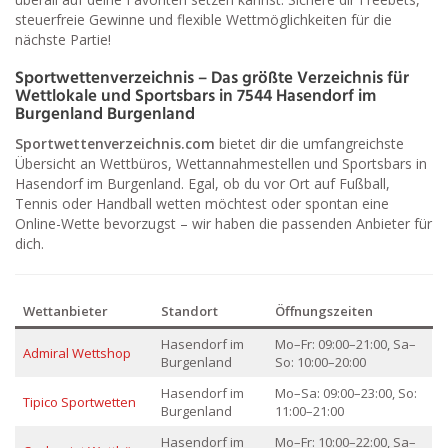
steuerfreie Gewinne und flexible Wettmöglichkeiten für die
nächste Partie!
Sportwettenverzeichnis – Das größte Verzeichnis für
Wettlokale und Sportsbars in 7544 Hasendorf im
Burgenland
Burgenland
Sportwettenverzeichnis.com
bietet dir die umfangreichste
Übersicht an Wettbüros, Wettannahmestellen und Sportsbars in
Hasendorf im Burgenland. Egal, ob du vor Ort auf Fußball,
Tennis oder Handball wetten möchtest oder spontan eine
Online-Wette bevorzugst – wir haben die passenden Anbieter für
dich.
Wettanbieter
Standort
Öffnungszeiten
Hasendorf im
Mo–Fr: 09:00–21:00, Sa–
Admiral Wettshop
Burgenland
So: 10:00–20:00
Hasendorf im
Mo–Sa: 09:00–23:00, So:
Tipico Sportwetten
Burgenland
11:00–21:00
Hasendorf im
Mo–Fr: 10:00–22:00, Sa–