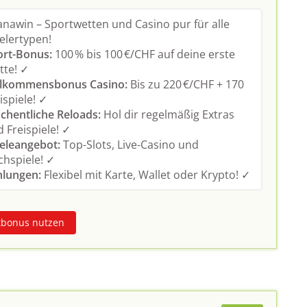
nawin – Sportwetten und Casino pur für alle
elertypen!
ort-Bonus:
100 % bis 100 €/CHF auf deine erste
tte! ✓
llkommensbonus Casino:
Bis zu 220 €/CHF + 170
ispiele! ✓
chentliche Reloads:
Hol dir regelmäßig Extras
 Freispiele! ✓
eleangebot:
Top-Slots, Live-Casino und
chspiele! ✓
hlungen:
Flexibel mit Karte, Wallet oder Krypto! ✓
ttbonus nutzen