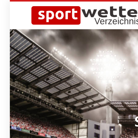
Skip
to
main
content