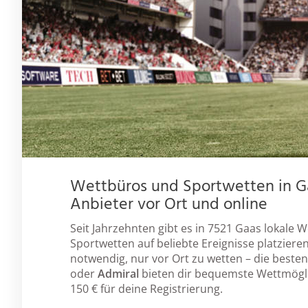
Wettbüros und Sportwetten in Gaa
Anbieter vor Ort und online
Seit Jahrzehnten gibt es in 7521 Gaas lokale
Sportwetten auf beliebte Ereignisse platziere
notwendig, nur vor Ort zu wetten – die beste
oder
Admiral
bieten dir bequemste Wettmögli
150 € für deine Registrierung.