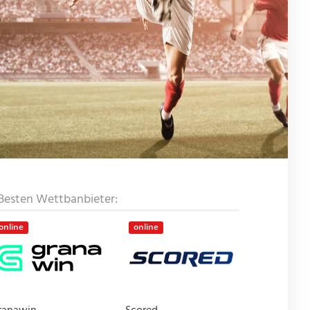
Besten Wettbanbieter:
online
online