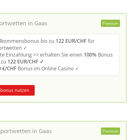
ortwetten in
Gaas
Premium
llkommensbonus bis zu
122 EUR/CHF
für
ortwetten ✓
te Einzahlung >> erhalten Sie einen
100%
Bonus
 zu
122 EUR/CHF ✓
0 €/CHF
Bonus im Online Casino ✓
ttbonus nutzen
Sportwetten in
Gaas
Premium