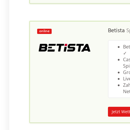
Betista
S
online
Bet
✓
Cas
Sp
Gro
Liv
Zah
Net
Jetzt We