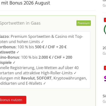
G
s mit Bonus 2026 August
G
Sportwetten in
Gaas
Premium
lazzo
: Premium Sportwetten & Casino mit Top-
oten und hohen Limits ✓
ortbonus
: 100 % bis
500 € / CHF + 20 €
2
atiswette
✓
G
sino-Bonus
: 100 % bis
2.000 € / CHF + 200
ispiele
✓
nelle Registrierung, Live-Wetten auf über 40
rtarten und attraktive High-Roller-Limits ✓
hlungen mit
Revolut
,
SOFORT
, Kryptowährungen,
ditkarten und E-Wallets ✓
S
ttbonus nutzen
G