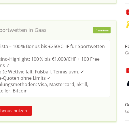
portwetten in
Gaas
Premium
P
ista – 100 % Bonus bis €250/CHF für Sportwetten
G
ino-Highlight: 100 % bis €1.000/CHF + 100 Free
ins ✓
ße Wettvielfalt: Fußball, Tennis uvm. ✓
e-Quoten ohne Limits ✓
lungsmethoden: Visa, Mastercard, Skrill,
eller, Bitcoin
G
ttbonus nutzen
G