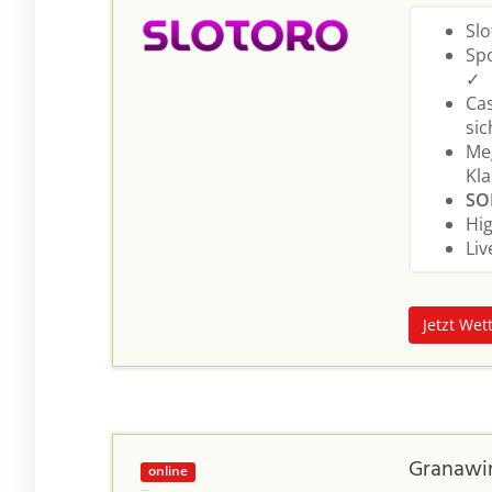
Slo
Sp
✓
Cas
si
Me
Kla
SO
Hi
Liv
Jetzt We
Granawi
online