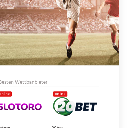
Besten Wettbanbieter:
online
online