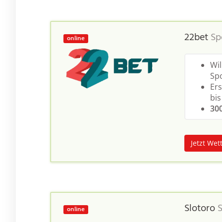
22bet
Sp
online
Wi
Sp
Ers
bis
30
Jetzt We
Slotoro
online