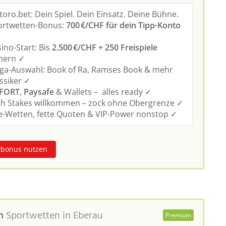
toro.bet: Dein Spiel. Dein Einsatz. Deine Bühne.
ortwetten-Bonus:
700 €/CHF für dein Tipp-Konto
ino-Start: Bis
2.500 €/CHF + 250 Freispiele
chern ✓
ga-Auswahl: Book of Ra, Ramses Book & mehr
ssiker ✓
FORT
,
Paysafe
& Wallets – alles ready ✓
gh Stakes willkommen – zock ohne Obergrenze ✓
e-Wetten, fette Quoten & VIP-Power nonstop ✓
ttbonus nutzen
n
Sportwetten in
Eberau
Premium