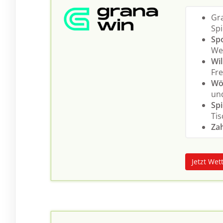
Gra
Spi
Sp
We
Wi
Fre
Wö
und
Spi
Tis
Za
Jetzt We