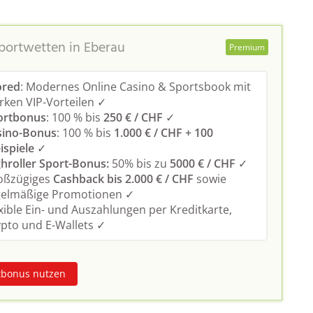
portwetten in
Eberau
Premium
ored
: Modernes Online Casino & Sportsbook mit
rken VIP-Vorteilen ✓
ortbonus
: 100 % bis
250 € / CHF
✓
sino-Bonus
: 100 % bis
1.000 € / CHF + 100
ispiele
✓
hroller Sport-Bonus:
50% bis zu
5000 € / CHF
✓
oßzügiges
Cashback bis 2.000 € / CHF
sowie
gelmäßige Promotionen ✓
xible Ein- und Auszahlungen per Kreditkarte,
pto und E-Wallets ✓
ttbonus nutzen