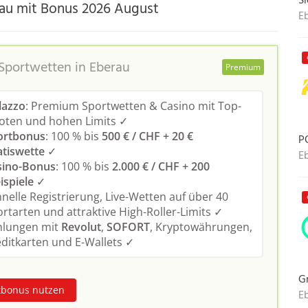
S
rau mit Bonus 2026 August
E
Sportwetten in
Eberau
Premium
lazzo
: Premium Sportwetten & Casino mit Top-
oten und hohen Limits ✓
ortbonus
: 100 % bis
500 € / CHF + 20 €
P
atiswette
✓
E
sino-Bonus
: 100 % bis
2.000 € / CHF + 200
ispiele
✓
nelle Registrierung, Live-Wetten auf über 40
rtarten und attraktive High-Roller-Limits ✓
hlungen mit
Revolut
,
SOFORT
, Kryptowährungen,
ditkarten und E-Wallets ✓
G
ttbonus nutzen
E