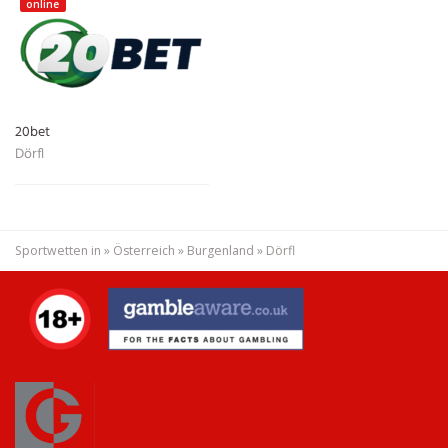
online
20bet
Dörfl
Sportwetten in
»
Österreich
»
Burgenland
»
Dörfl