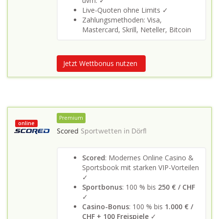
uvm. ✓
Live-Quoten ohne Limits ✓
Zahlungsmethoden: Visa,
Mastercard, Skrill, Neteller, Bitcoin
Jetzt Wettbonus nutzen
Premium
online
Scored
Sportwetten in
Dörfl
Scored
: Modernes Online Casino &
Sportsbook mit starken VIP-Vorteilen
✓
Sportbonus
: 100 % bis
250 € / CHF
✓
Casino-Bonus
: 100 % bis
1.000 € /
CHF + 100 Freispiele
✓