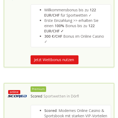
Willkommensbonus bis zu
122
EUR/CHF
für Sportwetten ✓
Erste Einzahlung >> erhalten Sie
einen
100%
Bonus bis zu
122
EUR/CHF ✓
300 €/CHF
Bonus im Online Casino
✓
Jetzt Wettbonus nutzen
Premium
online
Scored
Sportwetten in
Dörfl
Scored
: Modernes Online Casino &
Sportsbook mit starken VIP-Vorteilen