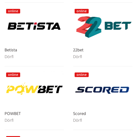
online
online
Betista
22bet
Dörfl
Dörfl
online
online
POWBET
Scored
Dörfl
Dörfl