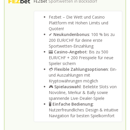
FEZbet
Sportwetten in
Bocksdorf
Fezbet – Die Wett und Casino
Plattform mit Hohen Limits und
Quoten!
✔
Neukundenbonus
: 100 % bis zu
200 EUR/CHF für deine erste
Sportwetten-Einzahlung
🎰
Casino-Angebot
: Bis zu 500
EUR/CHF + 200 Freispiele für neue
Spieler sichern
💳
Flexible Zahlungsoptionen
: Ein-
und Auszahlungen mit
Kryptowährungen möglich
🎮
Spielauswahl
: Beliebte Slots von
Novoline, Merkur & Bally sowie
spannende Live-Dealer-Spiele
🖥️
Einfache Bedienung
:
Nutzerfreundliches Design & intuitive
Navigation für besten Spielkomfort