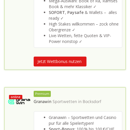
Mega-Auswahl: Book of Ra, Ramses
Book & mehr Klassiker ✓
SOFORT
,
Paysafe
& Wallets – alles
ready ✓
High Stakes willkommen – zock ohne
Obergrenze ✓
Live-Wetten, fette Quoten & VIP-
Power nonstop ✓
Jetzt Wettbonus nutzen
Premium
online
Granawin
Sportwetten in
Bocksdorf
Granawin – Sportwetten und Casino
pur für alle Spielertypen!
Sport-Bonus:
100 % bis 100 €/CHF