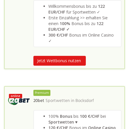
Willkommensbonus bis zu
122
EUR/CHF
für Sportwetten ✓
Erste Einzahlung >> erhalten Sie
einen
100%
Bonus bis zu
122
EUR/CHF ✓
300 €/CHF
Bonus im Online Casino
✓
Jetzt Wettbonus nutzen
Premium
online
20bet
Sportwetten in
Bocksdorf
100%
Bonus
bis
100 €/CHF
bei
Sportwetten
♥
120 €/CHF
Bonus im
Online Casino