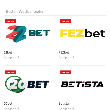
Besten Wettbanbieter:
online
online
22bet
FEZbet
Bocksdorf
Bocksdorf
online
online
20bet
Betista
Bocksdorf
Bocksdorf