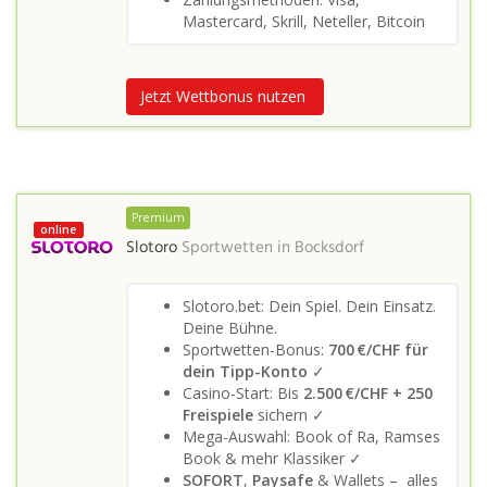
Mastercard, Skrill, Neteller, Bitcoin
Jetzt Wettbonus nutzen
Premium
online
Slotoro
Sportwetten in
Bocksdorf
Slotoro.bet: Dein Spiel. Dein Einsatz.
Deine Bühne.
Sportwetten-Bonus:
700 €/CHF für
dein Tipp-Konto
✓
Casino-Start: Bis
2.500 €/CHF + 250
Freispiele
sichern ✓
Mega-Auswahl: Book of Ra, Ramses
Book & mehr Klassiker ✓
SOFORT
,
Paysafe
& Wallets – alles