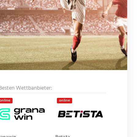
Besten Wettbanbieter:
online
online