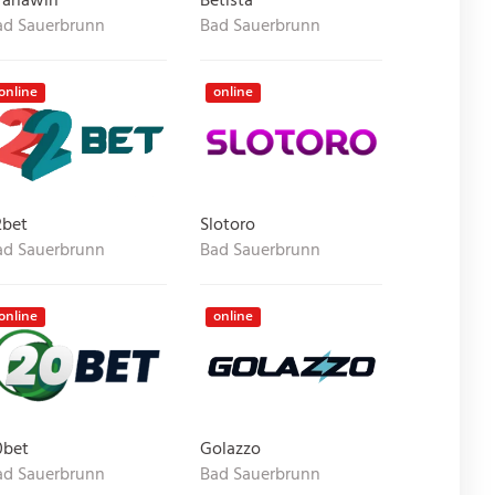
ranawin
Betista
ad Sauerbrunn
Bad Sauerbrunn
online
online
2bet
Slotoro
ad Sauerbrunn
Bad Sauerbrunn
online
online
0bet
Golazzo
ad Sauerbrunn
Bad Sauerbrunn