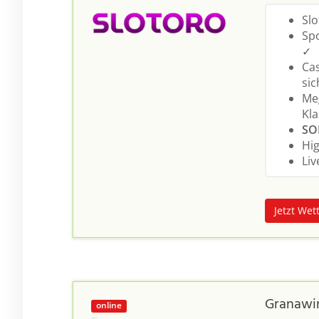
Slo
Sp
✓
Cas
si
Me
Kla
SO
Hi
Liv
Jetzt We
Granawi
online