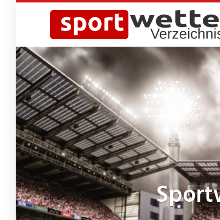
Skip
to
main
content
Sport