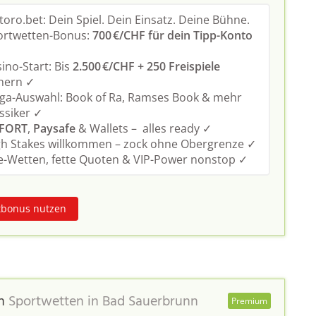
toro.bet: Dein Spiel. Dein Einsatz. Deine Bühne.
ortwetten-Bonus:
700 €/CHF für dein Tipp-Konto
ino-Start: Bis
2.500 €/CHF + 250 Freispiele
chern ✓
ga-Auswahl: Book of Ra, Ramses Book & mehr
ssiker ✓
FORT
,
Paysafe
& Wallets – alles ready ✓
gh Stakes willkommen – zock ohne Obergrenze ✓
e-Wetten, fette Quoten & VIP-Power nonstop ✓
ttbonus nutzen
n
Sportwetten in
Bad Sauerbrunn
Premium