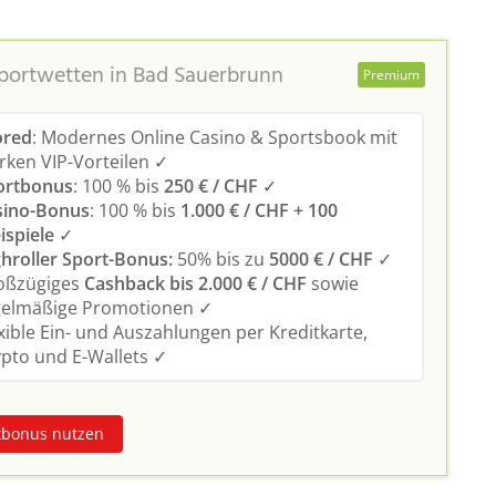
portwetten in
Bad Sauerbrunn
Premium
ored
: Modernes Online Casino & Sportsbook mit
rken VIP-Vorteilen ✓
ortbonus
: 100 % bis
250 € / CHF
✓
sino-Bonus
: 100 % bis
1.000 € / CHF + 100
ispiele
✓
hroller Sport-Bonus:
50% bis zu
5000 € / CHF
✓
oßzügiges
Cashback bis 2.000 € / CHF
sowie
gelmäßige Promotionen ✓
xible Ein- und Auszahlungen per Kreditkarte,
pto und E-Wallets ✓
ttbonus nutzen