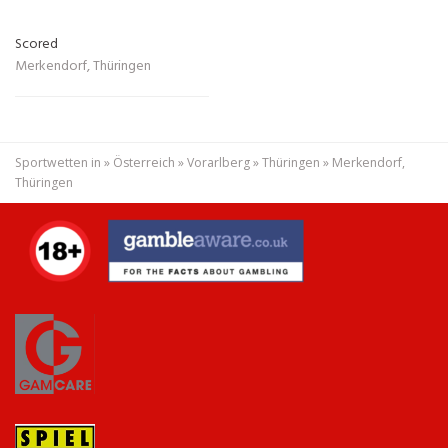
Scored
Merkendorf, Thüringen
Sportwetten in
»
Österreich
»
Vorarlberg
»
Thüringen
»
Merkendorf,
Thüringen