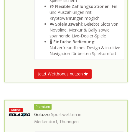
Spieler sichern
💳
Flexible Zahlungsoptionen
: Ein-
und Auszahlungen mit
Kryptowährungen möglich
🎮
Spielauswahl
: Beliebte Slots von
Novoline, Merkur & Bally sowie
spannende Live-Dealer-Spiele
🖥️
Einfache Bedienung
:
Nutzerfreundliches Design & intuitive
Navigation für besten Spielkomfort
Jetzt Wettbonus nutzen
Premium
online
Golazzo
Sportwetten in
Merkendorf, Thüringen