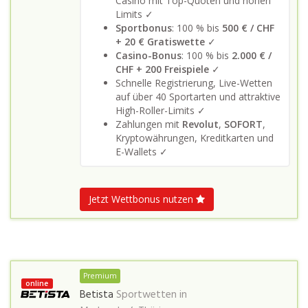
Casino mit Top-Quoten und hohen
Limits ✓
Sportbonus
: 100 % bis
500 € / CHF
+ 20 € Gratiswette
✓
Casino-Bonus
: 100 % bis
2.000 € /
CHF + 200 Freispiele
✓
Schnelle Registrierung, Live-Wetten
auf über 40 Sportarten und attraktive
High-Roller-Limits ✓
Zahlungen mit
Revolut
,
SOFORT
,
Kryptowährungen, Kreditkarten und
E-Wallets ✓
Jetzt Wettbonus nutzen
Premium
online
Betista
Sportwetten in