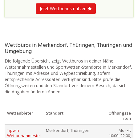
Jetzt Wettbonus nutzen
Wettbüros in Merkendorf, Thüringen, Thüringen und
Umgebung
Die folgende Übersicht zeigt Wettbüros in deiner Nähe,
Wettannahmestellen und Sportwetten-Standorte in Merkendorf,
Thüringen mit Adresse und Wegbeschreibung, sofern
entsprechende Adressdaten verfügbar sind. Bitte prüfe die
Öffnungszeiten und den Standort vor deinem Besuch, da sich
die Angaben ändern können.
Wettanbieter
Standort
Öffnungsze
iten
Tipwin
Merkendorf, Thüringen
Mo–Fr:
Wettannahmestel
10:00–22:00,