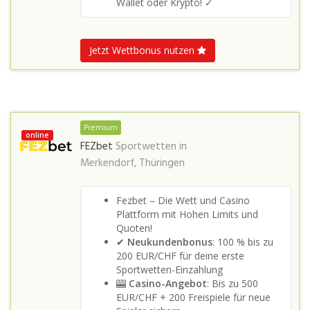
Wallet oder Krypto! ✓
Jetzt Wettbonus nutzen
Premium
online
FEZbet
Sportwetten in
Merkendorf, Thüringen
Fezbet – Die Wett und Casino
Plattform mit Hohen Limits und
Quoten!
✔
Neukundenbonus
: 100 % bis zu
200 EUR/CHF für deine erste
Sportwetten-Einzahlung
🎰
Casino-Angebot
: Bis zu 500
EUR/CHF + 200 Freispiele für neue