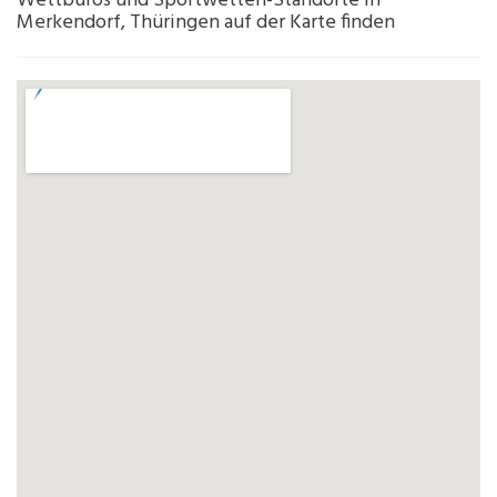
Wettbüros und Sportwetten-Standorte in
Merkendorf, Thüringen auf der Karte finden