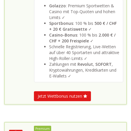
Golazzo
: Premium Sportwetten &
Casino mit Top-Quoten und hohen
Limits ✓
Sportbonus
: 100 % bis
500 € / CHF
+ 20 € Gratiswette
✓
Casino-Bonus
: 100 % bis
2.000 € /
CHF + 200 Freispiele
✓
Schnelle Registrierung, Live-Wetten
auf über 40 Sportarten und attraktive
High-Roller-Limits ✓
Zahlungen mit
Revolut
,
SOFORT
,
Kryptowährungen, Kreditkarten und
E-Wallets ✓
Jetzt Wettbonus nutzen
Premium