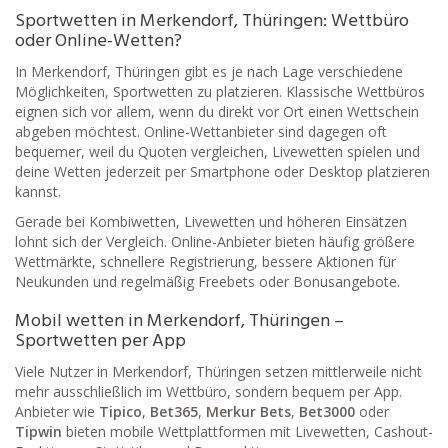
Sportwetten in Merkendorf, Thüringen: Wettbüro
oder Online-Wetten?
In Merkendorf, Thüringen gibt es je nach Lage verschiedene
Möglichkeiten, Sportwetten zu platzieren. Klassische Wettbüros
eignen sich vor allem, wenn du direkt vor Ort einen Wettschein
abgeben möchtest. Online-Wettanbieter sind dagegen oft
bequemer, weil du Quoten vergleichen, Livewetten spielen und
deine Wetten jederzeit per Smartphone oder Desktop platzieren
kannst.
Gerade bei Kombiwetten, Livewetten und höheren Einsätzen
lohnt sich der Vergleich. Online-Anbieter bieten häufig größere
Wettmärkte, schnellere Registrierung, bessere Aktionen für
Neukunden und regelmäßig Freebets oder Bonusangebote.
Mobil wetten in Merkendorf, Thüringen –
Sportwetten per App
Viele Nutzer in Merkendorf, Thüringen setzen mittlerweile nicht
mehr ausschließlich im Wettbüro, sondern bequem per App.
Anbieter wie
Tipico
,
Bet365
,
Merkur Bets
,
Bet3000
oder
Tipwin
bieten mobile Wettplattformen mit Livewetten, Cashout-