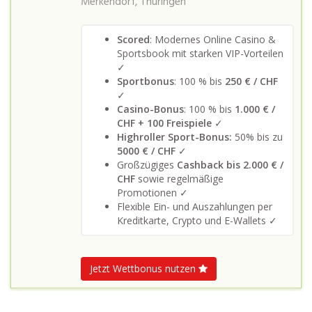
Merkendorf, Thüringen
Scored
: Modernes Online Casino &
Sportsbook mit starken VIP-Vorteilen
✓
Sportbonus
: 100 % bis
250 € / CHF
✓
Casino-Bonus
: 100 % bis
1.000 € /
CHF + 100 Freispiele
✓
Highroller Sport-Bonus:
50% bis zu
5000 € / CHF
✓
Großzügiges
Cashback bis 2.000 € /
CHF
sowie regelmäßige
Promotionen ✓
Flexible Ein- und Auszahlungen per
Kreditkarte, Crypto und E-Wallets ✓
Jetzt Wettbonus nutzen