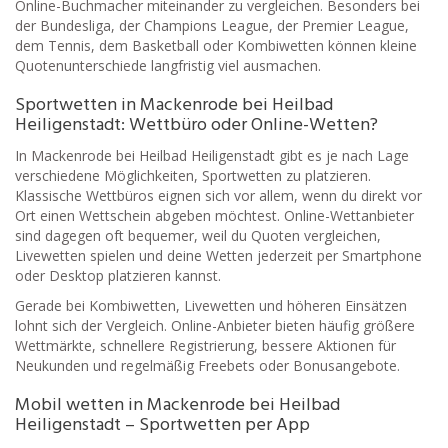
Online-Buchmacher miteinander zu vergleichen. Besonders bei
der Bundesliga, der Champions League, der Premier League,
dem Tennis, dem Basketball oder Kombiwetten können kleine
Quotenunterschiede langfristig viel ausmachen.
Sportwetten in Mackenrode bei Heilbad
Heiligenstadt: Wettbüro oder Online-Wetten?
In Mackenrode bei Heilbad Heiligenstadt gibt es je nach Lage
verschiedene Möglichkeiten, Sportwetten zu platzieren.
Klassische Wettbüros eignen sich vor allem, wenn du direkt vor
Ort einen Wettschein abgeben möchtest. Online-Wettanbieter
sind dagegen oft bequemer, weil du Quoten vergleichen,
Livewetten spielen und deine Wetten jederzeit per Smartphone
oder Desktop platzieren kannst.
Gerade bei Kombiwetten, Livewetten und höheren Einsätzen
lohnt sich der Vergleich. Online-Anbieter bieten häufig größere
Wettmärkte, schnellere Registrierung, bessere Aktionen für
Neukunden und regelmäßig Freebets oder Bonusangebote.
Mobil wetten in Mackenrode bei Heilbad
Heiligenstadt – Sportwetten per App