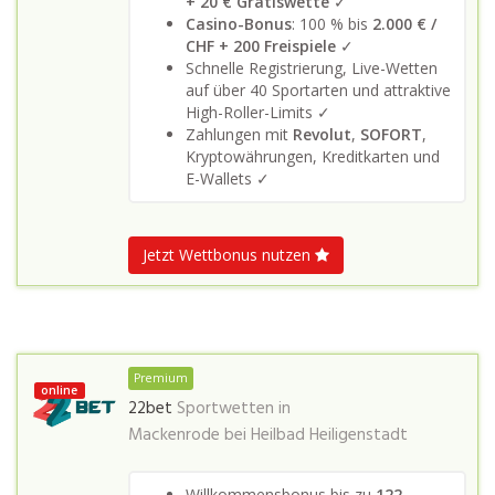
+ 20 € Gratiswette
✓
Casino-Bonus
: 100 % bis
2.000 € /
CHF + 200 Freispiele
✓
Schnelle Registrierung, Live-Wetten
auf über 40 Sportarten und attraktive
High-Roller-Limits ✓
Zahlungen mit
Revolut
,
SOFORT
,
Kryptowährungen, Kreditkarten und
E-Wallets ✓
Jetzt Wettbonus nutzen
Premium
online
22bet
Sportwetten in
Mackenrode bei Heilbad Heiligenstadt
Willkommensbonus bis zu
122