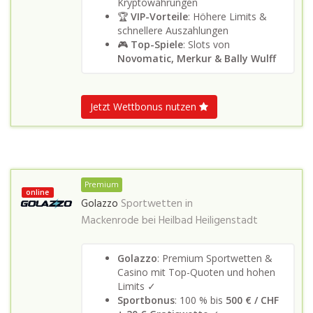
Kryptowährungen
🏆
VIP-Vorteile
: Höhere Limits &
schnellere Auszahlungen
🎮
Top-Spiele
: Slots von
Novomatic, Merkur & Bally Wulff
Jetzt Wettbonus nutzen
Premium
online
Golazzo
Sportwetten in
Mackenrode bei Heilbad Heiligenstadt
Golazzo
: Premium Sportwetten &
Casino mit Top-Quoten und hohen
Limits ✓
Sportbonus
: 100 % bis
500 € / CHF