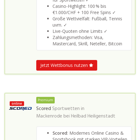
Casino-Highlight: 100 % bis
€1.000/CHF + 100 Free Spins ✓
Große Wettvielfalt: Fußball, Tennis
uvm. ✓
Live-Quoten ohne Limits ✓
Zahlungsmethoden: Visa,
Mastercard, Skrill, Neteller, Bitcoin
Jetzt Wettbonus nutzen
Premium
online
Scored
Sportwetten in
Mackenrode bei Heilbad Heiligenstadt
Scored
: Modernes Online Casino &
Sportsbook mit starken VIP-Vorteilen