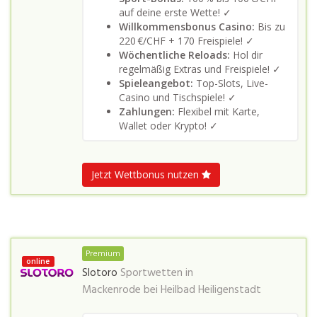
auf deine erste Wette! ✓
Willkommensbonus Casino:
Bis zu
220 €/CHF + 170 Freispiele! ✓
Wöchentliche Reloads:
Hol dir
regelmäßig Extras und Freispiele! ✓
Spieleangebot:
Top-Slots, Live-
Casino und Tischspiele! ✓
Zahlungen:
Flexibel mit Karte,
Wallet oder Krypto! ✓
Jetzt Wettbonus nutzen
Premium
online
Slotoro
Sportwetten in
Mackenrode bei Heilbad Heiligenstadt