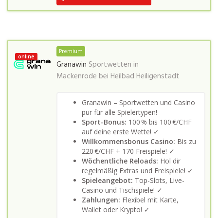
Premium
online
Granawin
Sportwetten in
Mackenrode bei Heilbad Heiligenstadt
Granawin – Sportwetten und Casino
pur für alle Spielertypen!
Sport-Bonus:
100 % bis 100 €/CHF
auf deine erste Wette! ✓
Willkommensbonus Casino:
Bis zu
220 €/CHF + 170 Freispiele! ✓
Wöchentliche Reloads:
Hol dir
regelmäßig Extras und Freispiele! ✓
Spieleangebot:
Top-Slots, Live-
Casino und Tischspiele! ✓
Zahlungen:
Flexibel mit Karte,
Wallet oder Krypto! ✓