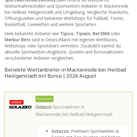
Wettannahmestellen und Sportwetten-Anbieter in Mackenrode
bei Heilbad Heiligenstadt und Umgebung. Vergleiche Standorte,
Öffnungszeiten und bekannte Wettshops für Fußball, Tennis,
Basketball, Livewetten und weitere Sportarten.
Viele bekannte Anbieter wie
Tipico
,
Tipwin
,
Bet3000
oder
Merkur Bets
sind in Deutschland mit eigenen Wettbüros,
Wettshops oder Sportsbars vertreten. Zusätzlich kannst du
aktuelle Sportwetten-Angebote, Quoten und Bonusaktionen
verschiedener Anbieter vergleichen.
Beliebte Wettanbieter in Mackenrode bei Heilbad
Heiligenstadt mit Bonus | 2026 August
Premium
online
Golazzo
Sportwetten in
Mackenrode bei Heilbad Heiligenstadt
Golazzo
: Premium Sportwetten &