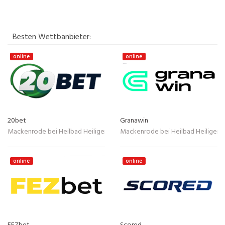
Besten Wettbanbieter:
online
online
20bet
Granawin
Mackenrode bei Heilbad Heiligenstadt
Mackenrode bei Heilbad Heiligens
online
online