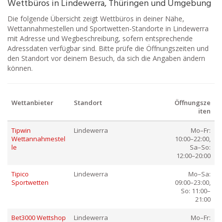
Wettbüros in Lindewerra, Thüringen und Umgebung
Die folgende Übersicht zeigt Wettbüros in deiner Nähe,
Wettannahmestellen und Sportwetten-Standorte in Lindewerra
mit Adresse und Wegbeschreibung, sofern entsprechende
Adressdaten verfügbar sind. Bitte prüfe die Öffnungszeiten und
den Standort vor deinem Besuch, da sich die Angaben ändern
können.
Wettanbieter
Standort
Öffnungsze
iten
Tipwin
Lindewerra
Mo–Fr:
Wettannahmestel
10:00–22:00,
le
Sa–So:
12:00–20:00
Tipico
Lindewerra
Mo–Sa:
Sportwetten
09:00–23:00,
So: 11:00–
21:00
Bet3000 Wettshop
Lindewerra
Mo–Fr: