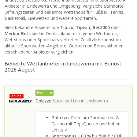
Anbieter in Lindewerra und Umgebung. Vergleiche Standorte,
Öffnungszeiten und bekannte Wettshops für Fußball, Tennis,
Basketball, Livewetten und weitere Sportarten.
Viele bekannte Anbieter wie
Tipico
,
Tipwin
,
Bet3000
oder
Merkur Bets
sind in Deutschland mit eigenen Wettbüros,
Wettshops oder Sportsbars vertreten. Zusätzlich kannst du
aktuelle Sportwetten-Angebote, Quoten und Bonusaktionen
verschiedener Anbieter vergleichen.
Beliebte Wettanbieter in Lindewerra mit Bonus |
2026 August
Premium
online
Golazzo
Sportwetten in
Lindewerra
Golazzo
: Premium Sportwetten &
Casino mit Top-Quoten und hohen
Limits ✓
Sportbonus
: 100 % bis
500 € / CHF