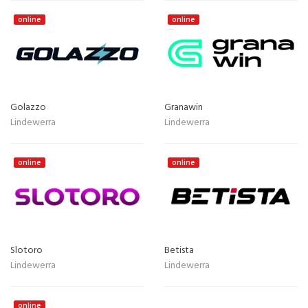
online
online
Golazzo
Granawin
Lindewerra
Lindewerra
online
online
Slotoro
Betista
Lindewerra
Lindewerra
online