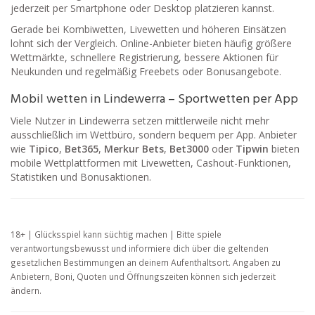
jederzeit per Smartphone oder Desktop platzieren kannst.
Gerade bei Kombiwetten, Livewetten und höheren Einsätzen
lohnt sich der Vergleich. Online-Anbieter bieten häufig größere
Wettmärkte, schnellere Registrierung, bessere Aktionen für
Neukunden und regelmäßig Freebets oder Bonusangebote.
Mobil wetten in Lindewerra – Sportwetten per App
Viele Nutzer in Lindewerra setzen mittlerweile nicht mehr
ausschließlich im Wettbüro, sondern bequem per App. Anbieter
wie
Tipico
,
Bet365
,
Merkur Bets
,
Bet3000
oder
Tipwin
bieten
mobile Wettplattformen mit Livewetten, Cashout-Funktionen,
Statistiken und Bonusaktionen.
18+ | Glücksspiel kann süchtig machen | Bitte spiele
verantwortungsbewusst und informiere dich über die geltenden
gesetzlichen Bestimmungen an deinem Aufenthaltsort. Angaben zu
Anbietern, Boni, Quoten und Öffnungszeiten können sich jederzeit
ändern.