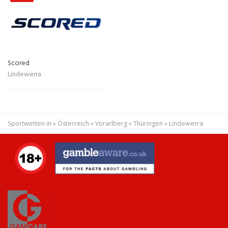
Scored
Lindewerra
Sportwetten in
»
Österreich
»
Vorarlberg
»
Thüringen
»
Lindewerra