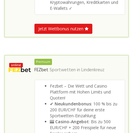
Kryptowährungen, Kreditkarten und
E-Wallets ✓
Jetzt Wettbonus nutzen
Premium
online
FEZbet
Sportwetten in
Lindenkreuz
Fezbet – Die Wett und Casino
Plattform mit Hohen Limits und
Quoten!
✔
Neukundenbonus
: 100 % bis zu
200 EUR/CHF für deine erste
Sportwetten-Einzahlung
🎰
Casino-Angebot
: Bis zu 500
EUR/CHF + 200 Freispiele für neue