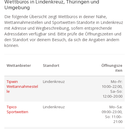
Wettbüros in Lindenkreuz, Thüringen und
Umgebung
Die folgende Übersicht zeigt Wettbüros in deiner Nähe,
Wettannahmestellen und Sportwetten-Standorte in Lindenkreuz
mit Adresse und Wegbeschreibung, sofern entsprechende
Adressdaten verfügbar sind. Bitte prüfe die Öffnungszeiten und
den Standort vor deinem Besuch, da sich die Angaben ändern
können.
Wettanbieter
Standort
Öffnungsze
iten
Tipwin
Lindenkreuz
Mo–Fr:
Wettannahmestel
10:00–22:00,
le
Sa–So:
12:00–20:00
Tipico
Lindenkreuz
Mo–Sa:
Sportwetten
09:00–23:00,
So: 11:00–
21:00