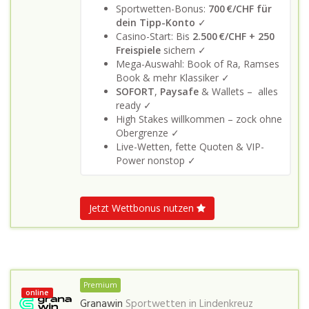
Sportwetten-Bonus:
700 €/CHF für
dein Tipp-Konto
✓
Casino-Start: Bis
2.500 €/CHF + 250
Freispiele
sichern ✓
Mega-Auswahl: Book of Ra, Ramses
Book & mehr Klassiker ✓
SOFORT
,
Paysafe
& Wallets – alles
ready ✓
High Stakes willkommen – zock ohne
Obergrenze ✓
Live-Wetten, fette Quoten & VIP-
Power nonstop ✓
Jetzt Wettbonus nutzen
Premium
online
Granawin
Sportwetten in
Lindenkreuz