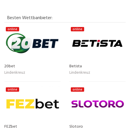
Besten Wettbanbieter:
online
online
20bet
Betista
Lindenkreuz
Lindenkreuz
online
online
FEZbet
Slotoro