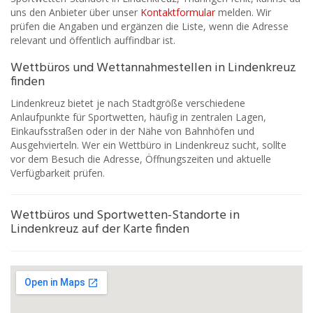
uns den Anbieter über unser
Kontaktformular
melden. Wir
prüfen die Angaben und ergänzen die Liste, wenn die Adresse
relevant und öffentlich auffindbar ist.
Wettbüros und Wettannahmestellen in Lindenkreuz
finden
Lindenkreuz bietet je nach Stadtgröße verschiedene
Anlaufpunkte für Sportwetten, häufig in zentralen Lagen,
Einkaufsstraßen oder in der Nähe von Bahnhöfen und
Ausgehvierteln. Wer ein Wettbüro in Lindenkreuz sucht, sollte
vor dem Besuch die Adresse, Öffnungszeiten und aktuelle
Verfügbarkeit prüfen.
Wettbüros und Sportwetten-Standorte in
Lindenkreuz auf der Karte finden