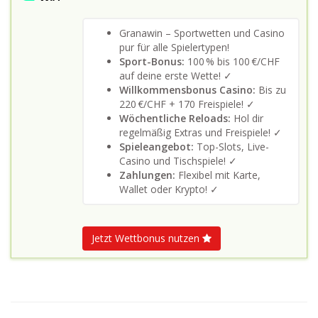
Granawin – Sportwetten und Casino
pur für alle Spielertypen!
Sport-Bonus:
100 % bis 100 €/CHF
auf deine erste Wette! ✓
Willkommensbonus Casino:
Bis zu
220 €/CHF + 170 Freispiele! ✓
Wöchentliche Reloads:
Hol dir
regelmäßig Extras und Freispiele! ✓
Spieleangebot:
Top-Slots, Live-
Casino und Tischspiele! ✓
Zahlungen:
Flexibel mit Karte,
Wallet oder Krypto! ✓
Jetzt Wettbonus nutzen