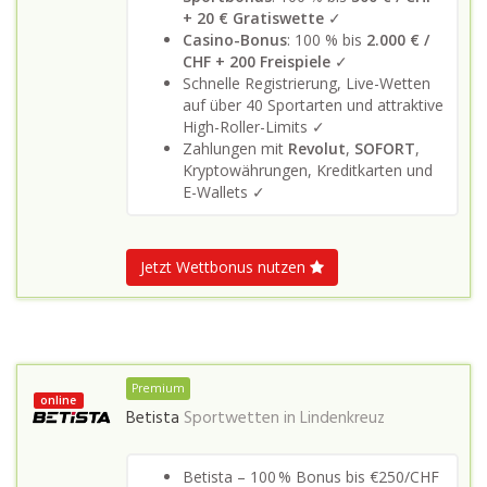
+ 20 € Gratiswette
✓
Casino-Bonus
: 100 % bis
2.000 € /
CHF + 200 Freispiele
✓
Schnelle Registrierung, Live-Wetten
auf über 40 Sportarten und attraktive
High-Roller-Limits ✓
Zahlungen mit
Revolut
,
SOFORT
,
Kryptowährungen, Kreditkarten und
E-Wallets ✓
Jetzt Wettbonus nutzen
Premium
online
Betista
Sportwetten in
Lindenkreuz
Betista – 100 % Bonus bis €250/CHF