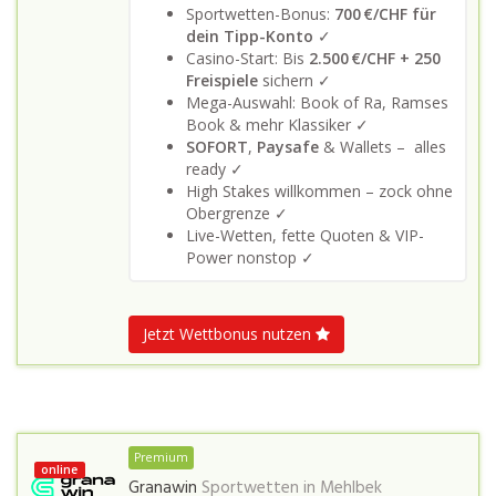
Sportwetten-Bonus:
700 €/CHF für
dein Tipp-Konto
✓
Casino-Start: Bis
2.500 €/CHF + 250
Freispiele
sichern ✓
Mega-Auswahl: Book of Ra, Ramses
Book & mehr Klassiker ✓
SOFORT
,
Paysafe
& Wallets – alles
ready ✓
High Stakes willkommen – zock ohne
Obergrenze ✓
Live-Wetten, fette Quoten & VIP-
Power nonstop ✓
Jetzt Wettbonus nutzen
Premium
online
Granawin
Sportwetten in
Mehlbek