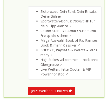
Slotoro.bet: Dein Spiel. Dein Einsatz.
Deine Bühne.
Sportwetten-Bonus:
700 €/CHF für
dein Tipp-Konto
✓
Casino-Start: Bis
2.500 €/CHF + 250
Freispiele
sichern ✓
Mega-Auswahl: Book of Ra, Ramses
Book & mehr Klassiker ✓
SOFORT
,
Paysafe
& Wallets – alles
ready ✓
High Stakes willkommen – zock ohne
Obergrenze ✓
Live-Wetten, fette Quoten & VIP-
Power nonstop ✓
Jetzt Wettbonus nutzen