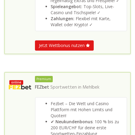
regelmäßig Extras und Freispiele! ✓
Spieleangebot:
Top-Slots, Live-
Casino und Tischspiele! ✓
Zahlungen:
Flexibel mit Karte,
Wallet oder Krypto! ✓
Jetzt Wettbonus nutzen
Premium
online
FEZbet
Sportwetten in
Mehlbek
Fezbet – Die Wett und Casino
Plattform mit Hohen Limits und
Quoten!
✔
Neukundenbonus
: 100 % bis zu
200 EUR/CHF für deine erste
Sportwetten-Einzahlung