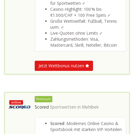
für Sportwetten ✓
Casino-Highlight: 100 % bis
€1.000/CHF + 100 Free Spins ✓
Große Wettvielfalt: Fußball, Tennis
uvm. ✓
Live-Quoten ohne Limits ✓
Zahlungsmethoden: Visa,
Mastercard, Skrill, Neteller, Bitcoin
Jetzt Wettbonus nutzen
Premium
online
Scored
Sportwetten in
Mehlbek
Scored
: Modernes Online Casino &
Sportsbook mit starken VIP-Vorteilen