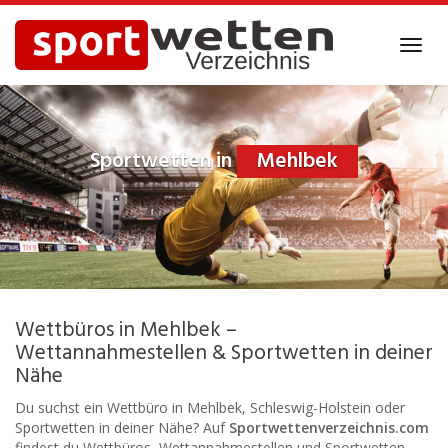
Skip
to
Toggl
main
navig
content
Sportwetten in
Mehlbek
Wettbüros in Mehlbek –
Wettannahmestellen & Sportwetten in deiner
Nähe
Du suchst ein Wettbüro in Mehlbek, Schleswig-Holstein oder
Sportwetten in deiner Nähe? Auf
Sportwettenverzeichnis.com
findest du Wettbüros, Wettannahmestellen und Sportwetten-