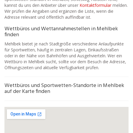
kannst du uns den Anbieter über unser
Kontaktformular
melden.
Wir prüfen die Angaben und ergänzen die Liste, wenn die
Adresse relevant und öffentlich auffindbar ist.
Wettbüros und Wettannahmestellen in Mehlbek
finden
Mehlbek bietet je nach Stadtgröße verschiedene Anlaufpunkte
für Sportwetten, häufig in zentralen Lagen, Einkaufsstraßen
oder in der Nähe von Bahnhöfen und Ausgehvierteln. Wer ein
Wettbüro in Mehlbek sucht, sollte vor dem Besuch die Adresse,
Öffnungszeiten und aktuelle Verfügbarkeit prüfen.
Wettbüros und Sportwetten-Standorte in Mehlbek
auf der Karte finden