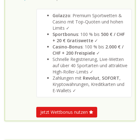
Golazzo
: Premium Sportwetten &
Casino mit Top-Quoten und hohen
Limits ✓
Sportbonus
: 100 % bis
500 € / CHF
+ 20 € Gratiswette
✓
Casino-Bonus
: 100 % bis
2.000 € /
CHF + 200 Freispiele
✓
Schnelle Registrierung, Live-Wetten
auf über 40 Sportarten und attraktive
High-Roller-Limits ✓
Zahlungen mit
Revolut
,
SOFORT
,
Kryptowährungen, Kreditkarten und
E-Wallets ✓
Jetzt Wettbonus nutzen