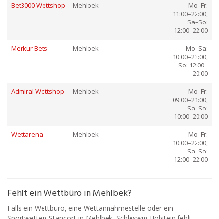
Bet3000 Wettshop
Mehlbek
Mo–Fr:
11:00–22:00,
Sa–So:
12:00–22:00
Merkur Bets
Mehlbek
Mo–Sa:
10:00–23:00,
So: 12:00–
20:00
Admiral Wettshop
Mehlbek
Mo–Fr:
09:00–21:00,
Sa–So:
10:00–20:00
Wettarena
Mehlbek
Mo–Fr:
10:00–22:00,
Sa–So:
12:00–22:00
Fehlt ein Wettbüro in Mehlbek?
Falls ein Wettbüro, eine Wettannahmestelle oder ein
Sportwetten-Standort in Mehlbek, Schleswig-Holstein fehlt,