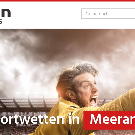
ortwetten in
Meera