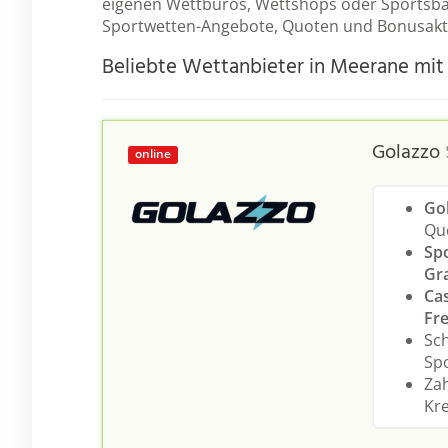
eigenen Wettbüros, Wettshops oder Sportsbars
Sportwetten-Angebote, Quoten und Bonusakti
Beliebte Wettanbieter in Meerane mit
Golazzo
online
Go
Qu
Sp
Gr
Ca
Fre
Sch
Spo
Za
Kre