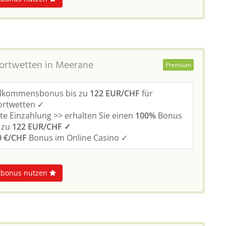
ortwetten in
Meerane
Premium
llkommensbonus bis zu
122 EUR/CHF
für
ortwetten ✓
te Einzahlung >> erhalten Sie einen
100%
Bonus
 zu
122 EUR/CHF ✓
0 €/CHF
Bonus im Online Casino ✓
ttbonus nutzen