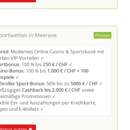
portwetten in
Meerane
Premium
ored
: Modernes Online Casino & Sportsbook mit
rken VIP-Vorteilen ✓
ortbonus
: 100 % bis
250 € / CHF
✓
sino-Bonus
: 100 % bis
1.000 € / CHF + 100
ispiele
✓
hroller Sport-Bonus:
50% bis zu
5000 € / CHF
✓
oßzügiges
Cashback bis 2.000 € / CHF
sowie
gelmäßige Promotionen ✓
xible Ein- und Auszahlungen per Kreditkarte,
pto und E-Wallets ✓
ttbonus nutzen