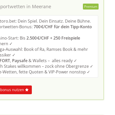
Sportwetten in
Meerane
Premium
toro.bet: Dein Spiel. Dein Einsatz. Deine Bühne.
ortwetten-Bonus:
700 €/CHF für dein Tipp-Konto
ino-Start: Bis
2.500 €/CHF + 250 Freispiele
chern ✓
ga-Auswahl: Book of Ra, Ramses Book & mehr
ssiker ✓
FORT
,
Paysafe
& Wallets – alles ready ✓
gh Stakes willkommen – zock ohne Obergrenze ✓
e-Wetten, fette Quoten & VIP-Power nonstop ✓
ttbonus nutzen