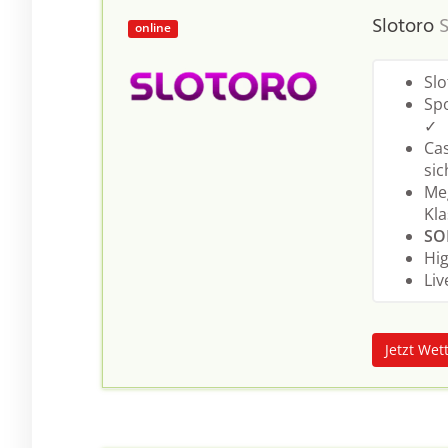
Slotoro
online
Slo
Sp
✓
Cas
si
Me
Kla
SO
Hi
Liv
Jetzt We