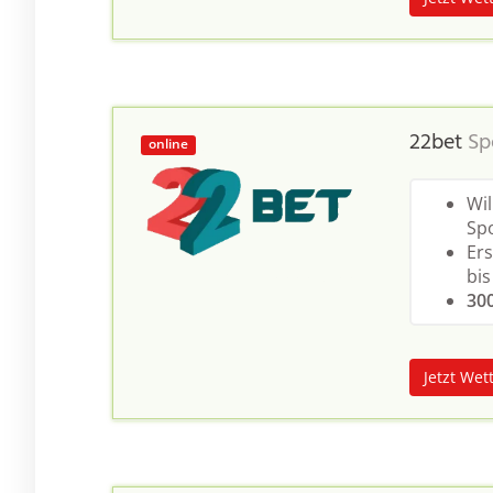
22bet
Sp
online
Wi
Sp
Ers
bis
30
Jetzt We