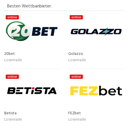
Besten Wettbanbieter:
online
online
20bet
Golazzo
Losenrade
Losenrade
online
online
Betista
FEZbet
Losenrade
Losenrade