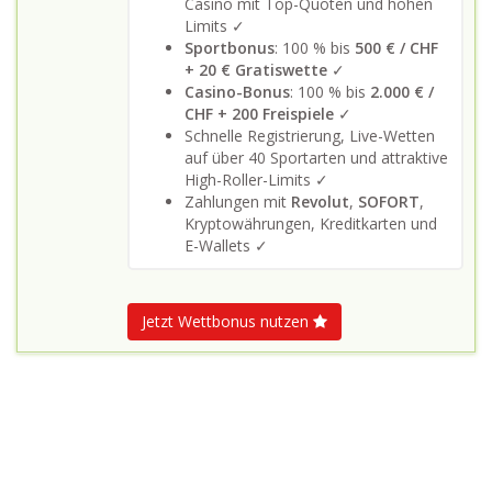
Casino mit Top-Quoten und hohen
Limits ✓
Sportbonus
: 100 % bis
500 € / CHF
+ 20 € Gratiswette
✓
Casino-Bonus
: 100 % bis
2.000 € /
CHF + 200 Freispiele
✓
Schnelle Registrierung, Live-Wetten
auf über 40 Sportarten und attraktive
High-Roller-Limits ✓
Zahlungen mit
Revolut
,
SOFORT
,
Kryptowährungen, Kreditkarten und
E-Wallets ✓
Jetzt Wettbonus nutzen