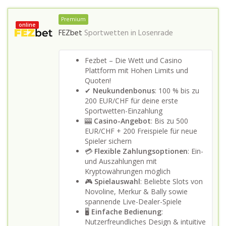
Premium
online
FEZbet
Sportwetten in
Losenrade
Fezbet – Die Wett und Casino
Plattform mit Hohen Limits und
Quoten!
✔
Neukundenbonus
: 100 % bis zu
200 EUR/CHF für deine erste
Sportwetten-Einzahlung
🎰
Casino-Angebot
: Bis zu 500
EUR/CHF + 200 Freispiele für neue
Spieler sichern
💳
Flexible Zahlungsoptionen
: Ein-
und Auszahlungen mit
Kryptowährungen möglich
🎮
Spielauswahl
: Beliebte Slots von
Novoline, Merkur & Bally sowie
spannende Live-Dealer-Spiele
🖥️
Einfache Bedienung
:
Nutzerfreundliches Design & intuitive