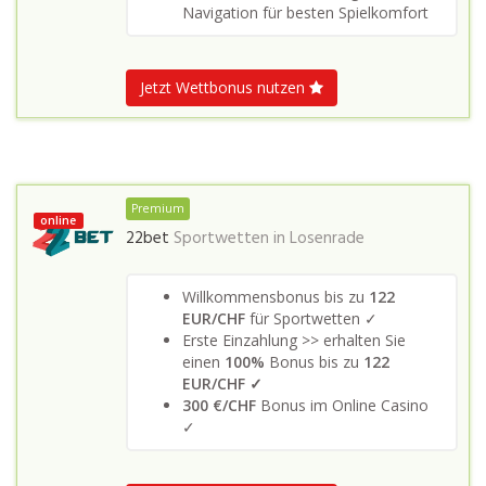
Navigation für besten Spielkomfort
Jetzt Wettbonus nutzen
Premium
online
22bet
Sportwetten in
Losenrade
Willkommensbonus bis zu
122
EUR/CHF
für Sportwetten ✓
Erste Einzahlung >> erhalten Sie
einen
100%
Bonus bis zu
122
EUR/CHF ✓
300 €/CHF
Bonus im Online Casino
✓