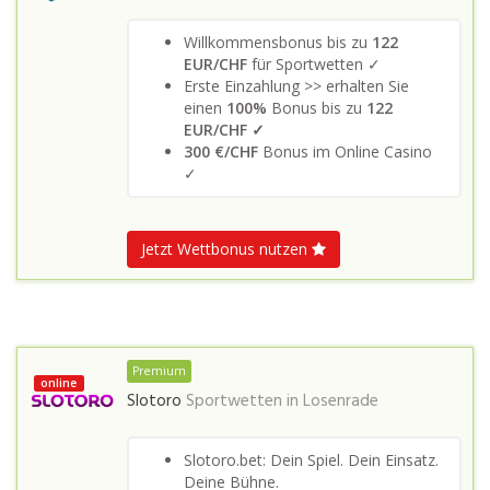
Willkommensbonus bis zu
122
EUR/CHF
für Sportwetten ✓
Erste Einzahlung >> erhalten Sie
einen
100%
Bonus bis zu
122
EUR/CHF ✓
300 €/CHF
Bonus im Online Casino
✓
Jetzt Wettbonus nutzen
Premium
online
Slotoro
Sportwetten in
Losenrade
Slotoro.bet: Dein Spiel. Dein Einsatz.
Deine Bühne.