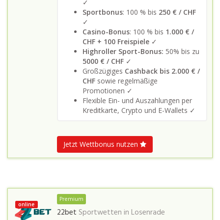
✓
Sportbonus
: 100 % bis
250 € / CHF
✓
Casino-Bonus
: 100 % bis
1.000 € /
CHF + 100 Freispiele
✓
Highroller Sport-Bonus:
50% bis zu
5000 € / CHF
✓
Großzügiges
Cashback bis 2.000 € /
CHF
sowie regelmäßige
Promotionen ✓
Flexible Ein- und Auszahlungen per
Kreditkarte, Crypto und E-Wallets ✓
Jetzt Wettbonus nutzen
Premium
online
22bet
Sportwetten in
Losenrade