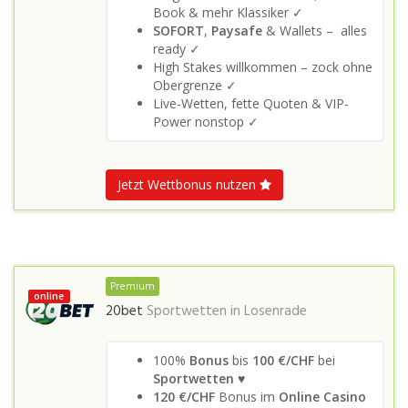
Book & mehr Klassiker ✓
SOFORT
,
Paysafe
& Wallets – alles
ready ✓
High Stakes willkommen – zock ohne
Obergrenze ✓
Live-Wetten, fette Quoten & VIP-
Power nonstop ✓
Jetzt Wettbonus nutzen
Premium
online
20bet
Sportwetten in
Losenrade
100%
Bonus
bis
100 €/CHF
bei
Sportwetten
♥
120 €/CHF
Bonus im
Online Casino