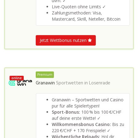
uvm. ✓
Live-Quoten ohne Limits ✓
Zahlungsmethoden: Visa,
Mastercard, Skrill, Neteller, Bitcoin
Jetzt Wettbonus nutzen
Premium
online
Granawin
Sportwetten in
Losenrade
Granawin – Sportwetten und Casino
pur für alle Spielertypen!
Sport-Bonus:
100 % bis 100 €/CHF
auf deine erste Wette! ✓
Willkommensbonus Casino:
Bis zu
220 €/CHF + 170 Freispiele! ✓
Wöchentliche Reloads:
Hol dir