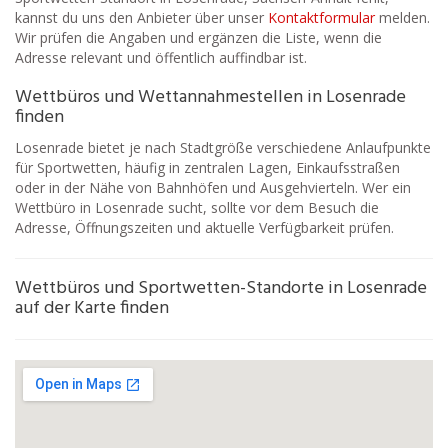
kannst du uns den Anbieter über unser
Kontaktformular
melden.
Wir prüfen die Angaben und ergänzen die Liste, wenn die
Adresse relevant und öffentlich auffindbar ist.
Wettbüros und Wettannahmestellen in Losenrade
finden
Losenrade bietet je nach Stadtgröße verschiedene Anlaufpunkte
für Sportwetten, häufig in zentralen Lagen, Einkaufsstraßen
oder in der Nähe von Bahnhöfen und Ausgehvierteln. Wer ein
Wettbüro in Losenrade sucht, sollte vor dem Besuch die
Adresse, Öffnungszeiten und aktuelle Verfügbarkeit prüfen.
Wettbüros und Sportwetten-Standorte in Losenrade
auf der Karte finden