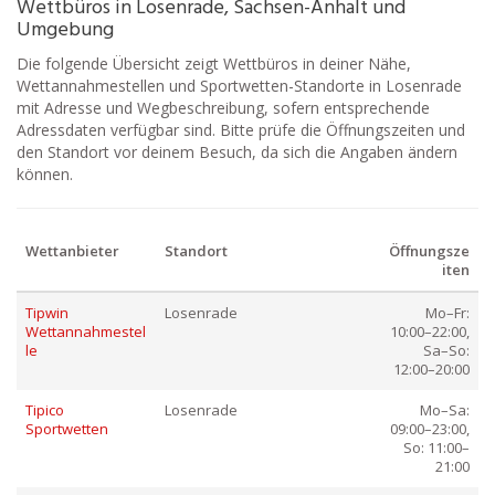
Wettbüros in Losenrade, Sachsen-Anhalt und
Umgebung
Die folgende Übersicht zeigt Wettbüros in deiner Nähe,
Wettannahmestellen und Sportwetten-Standorte in Losenrade
mit Adresse und Wegbeschreibung, sofern entsprechende
Adressdaten verfügbar sind. Bitte prüfe die Öffnungszeiten und
den Standort vor deinem Besuch, da sich die Angaben ändern
können.
Wettanbieter
Standort
Öffnungsze
iten
Tipwin
Losenrade
Mo–Fr:
Wettannahmestel
10:00–22:00,
le
Sa–So:
12:00–20:00
Tipico
Losenrade
Mo–Sa:
Sportwetten
09:00–23:00,
So: 11:00–
21:00