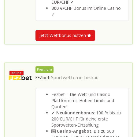
EUR/CHF ✓
300 €/CHF
Bonus im Online Casino
✓
Jetzt Wettbonus nutzen
Premium
online
FEZbet
Sportwetten in
Lieskau
Fezbet – Die Wett und Casino
Plattform mit Hohen Limits und
Quoten!
✔
Neukundenbonus
: 100 % bis zu
200 EUR/CHF für deine erste
Sportwetten-Einzahlung
🎰
Casino-Angebot
: Bis zu 500