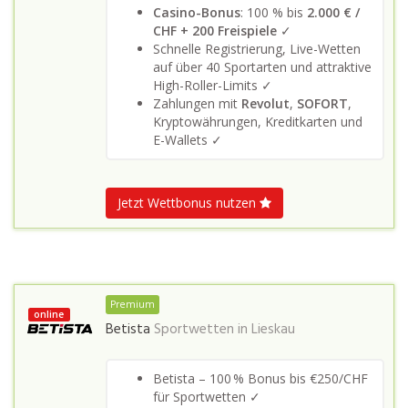
Casino-Bonus
: 100 % bis
2.000 € /
CHF + 200 Freispiele
✓
Schnelle Registrierung, Live-Wetten
auf über 40 Sportarten und attraktive
High-Roller-Limits ✓
Zahlungen mit
Revolut
,
SOFORT
,
Kryptowährungen, Kreditkarten und
E-Wallets ✓
Jetzt Wettbonus nutzen
Premium
online
Betista
Sportwetten in
Lieskau
Betista – 100 % Bonus bis €250/CHF
für Sportwetten ✓