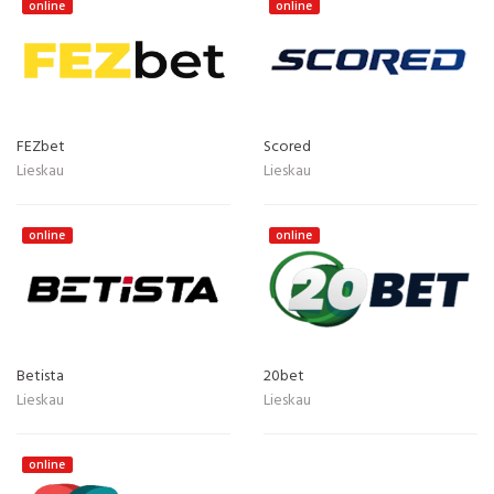
online
online
FEZbet
Scored
Lieskau
Lieskau
online
online
Betista
20bet
Lieskau
Lieskau
online