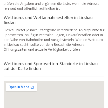
prüfen die Angaben und ergänzen die Liste, wenn die Adresse
relevant und öffentlich auffindbar ist.
Wettbüros und Wettannahmestellen in Lieskau
finden
Lieskau bietet je nach Stadtgröße verschiedene Anlaufpunkte für
Sportwetten, häufig in zentralen Lagen, Einkaufsstraßen oder in
der Nähe von Bahnhöfen und Ausgehvierteln. Wer ein Wettbüro
in Lieskau sucht, sollte vor dem Besuch die Adresse,
Öffnungszeiten und aktuelle Verfügbarkeit prüfen.
Wettbüros und Sportwetten-Standorte in Lieskau
auf der Karte finden