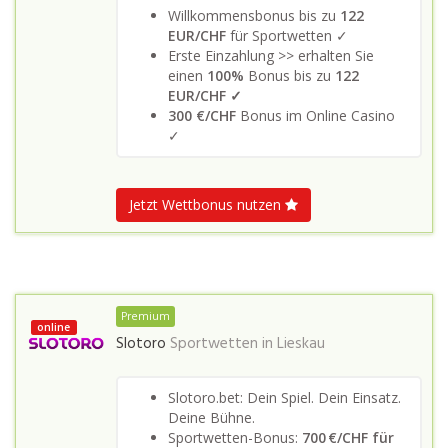
Willkommensbonus bis zu
122
EUR/CHF
für Sportwetten ✓
Erste Einzahlung >> erhalten Sie
einen
100%
Bonus bis zu
122
EUR/CHF ✓
300 €/CHF
Bonus im Online Casino
✓
Jetzt Wettbonus nutzen
Premium
online
Slotoro
Sportwetten in
Lieskau
Slotoro.bet: Dein Spiel. Dein Einsatz.
Deine Bühne.
Sportwetten-Bonus:
700 €/CHF für