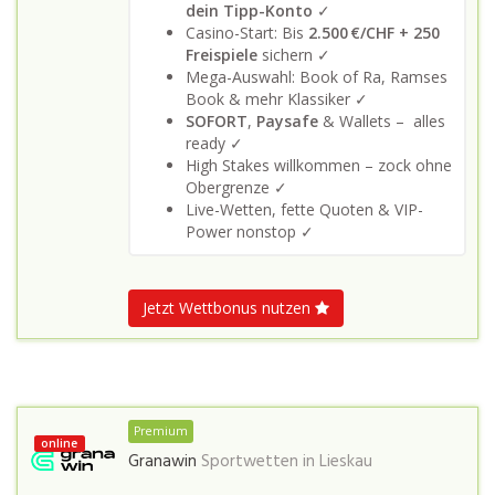
dein Tipp-Konto
✓
Casino-Start: Bis
2.500 €/CHF + 250
Freispiele
sichern ✓
Mega-Auswahl: Book of Ra, Ramses
Book & mehr Klassiker ✓
SOFORT
,
Paysafe
& Wallets – alles
ready ✓
High Stakes willkommen – zock ohne
Obergrenze ✓
Live-Wetten, fette Quoten & VIP-
Power nonstop ✓
Jetzt Wettbonus nutzen
Premium
online
Granawin
Sportwetten in
Lieskau