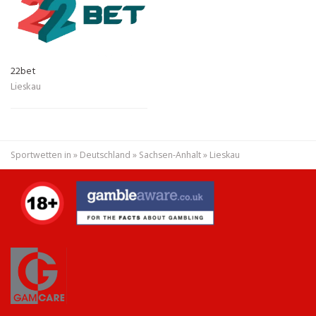
22bet
Lieskau
Sportwetten in
»
Deutschland
»
Sachsen-Anhalt
»
Lieskau