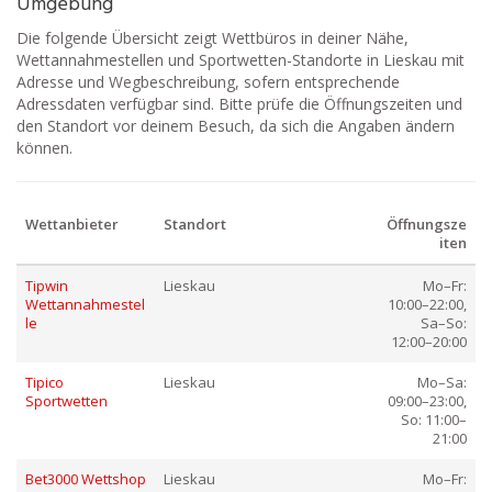
Umgebung
Die folgende Übersicht zeigt Wettbüros in deiner Nähe,
Wettannahmestellen und Sportwetten-Standorte in Lieskau mit
Adresse und Wegbeschreibung, sofern entsprechende
Adressdaten verfügbar sind. Bitte prüfe die Öffnungszeiten und
den Standort vor deinem Besuch, da sich die Angaben ändern
können.
Wettanbieter
Standort
Öffnungsze
iten
Tipwin
Lieskau
Mo–Fr:
Wettannahmestel
10:00–22:00,
le
Sa–So:
12:00–20:00
Tipico
Lieskau
Mo–Sa:
Sportwetten
09:00–23:00,
So: 11:00–
21:00
Bet3000 Wettshop
Lieskau
Mo–Fr: