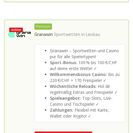
Premium
online
Granawin
Sportwetten in
Lieskau
Granawin – Sportwetten und Casino
pur für alle Spielertypen!
Sport-Bonus:
100 % bis 100 €/CHF
auf deine erste Wette! ✓
Willkommensbonus Casino:
Bis zu
220 €/CHF + 170 Freispiele! ✓
Wöchentliche Reloads:
Hol dir
regelmäßig Extras und Freispiele! ✓
Spieleangebot:
Top-Slots, Live-
Casino und Tischspiele! ✓
Zahlungen:
Flexibel mit Karte,
Wallet oder Krypto! ✓