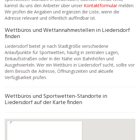
kannst du uns den Anbieter über unser
Kontaktformular
melden.
Wir prüfen die Angaben und ergänzen die Liste, wenn die
Adresse relevant und öffentlich auffindbar ist.
Wettbüros und Wettannahmestellen in Liedersdorf
finden
Liedersdorf bietet je nach Stadtgröße verschiedene
Anlaufpunkte für Sportwetten, häufig in zentralen Lagen,
Einkaufsstraßen oder in der Nähe von Bahnhöfen und
Ausgehvierteln. Wer ein Wettbüro in Liedersdorf sucht, sollte vor
dem Besuch die Adresse, Öffnungszeiten und aktuelle
Verfügbarkeit prüfen.
Wettbüros und Sportwetten-Standorte in
Liedersdorf auf der Karte finden