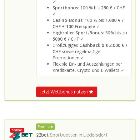
✓
Sportbonus
: 100 % bis
250 € / CHF
✓
Casino-Bonus
: 100 % bis
1.000 € /
CHF + 100 Freispiele
✓
Highroller Sport-Bonus:
50% bis zu
5000 € / CHF
✓
Großzügiges
Cashback bis 2.000 € /
CHF
sowie regelmäßige
Promotionen ✓
Flexible Ein- und Auszahlungen per
Kreditkarte, Crypto und E-Wallets ✓
Jetzt Wettbonus nutzen
Premium
online
22bet
Sportwetten in
Liedersdorf