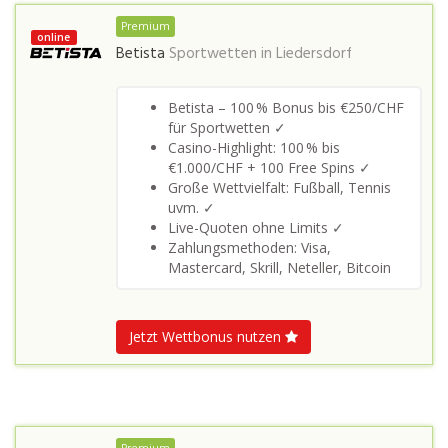
Premium
online
Betista
Sportwetten in
Liedersdorf
Betista – 100 % Bonus bis €250/CHF
für Sportwetten ✓
Casino-Highlight: 100 % bis
€1.000/CHF + 100 Free Spins ✓
Große Wettvielfalt: Fußball, Tennis
uvm. ✓
Live-Quoten ohne Limits ✓
Zahlungsmethoden: Visa,
Mastercard, Skrill, Neteller, Bitcoin
Jetzt Wettbonus nutzen
Premium