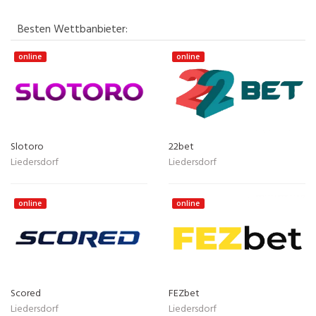
Besten Wettbanbieter:
online
online
Slotoro
22bet
Liedersdorf
Liedersdorf
online
online
Scored
FEZbet
Liedersdorf
Liedersdorf