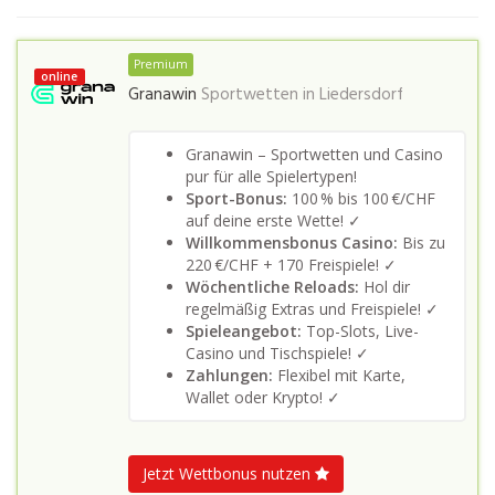
Premium
online
Granawin
Sportwetten in
Liedersdorf
Granawin – Sportwetten und Casino
pur für alle Spielertypen!
Sport-Bonus:
100 % bis 100 €/CHF
auf deine erste Wette! ✓
Willkommensbonus Casino:
Bis zu
220 €/CHF + 170 Freispiele! ✓
Wöchentliche Reloads:
Hol dir
regelmäßig Extras und Freispiele! ✓
Spieleangebot:
Top-Slots, Live-
Casino und Tischspiele! ✓
Zahlungen:
Flexibel mit Karte,
Wallet oder Krypto! ✓
Jetzt Wettbonus nutzen