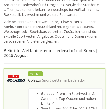
Anbieter in Liedersdorf und Umgebung. Vergleiche Standorte,
Öffnungszeiten und bekannte Wettshops für Fußball, Tennis,
Basketball, Livewetten und weitere Sportarten.
Viele bekannte Anbieter wie
Tipico
,
Tipwin
,
Bet3000
oder
Merkur Bets
sind in Deutschland mit eigenen Wettbüros,
Wettshops oder Sportsbars vertreten. Zusätzlich kannst du
aktuelle Sportwetten-Angebote, Quoten und Bonusaktionen
verschiedener Anbieter vergleichen.
Beliebte Wettanbieter in Liedersdorf mit Bonus |
2026 August
Premium
online
Golazzo
Sportwetten in
Liedersdorf
Golazzo
: Premium Sportwetten &
Casino mit Top-Quoten und hohen
Limits ✓
Sportbonus
: 100 % bis
500 € / CHF