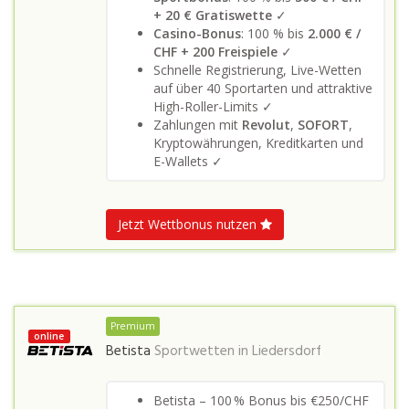
+ 20 € Gratiswette
✓
Casino-Bonus
: 100 % bis
2.000 € /
CHF + 200 Freispiele
✓
Schnelle Registrierung, Live-Wetten
auf über 40 Sportarten und attraktive
High-Roller-Limits ✓
Zahlungen mit
Revolut
,
SOFORT
,
Kryptowährungen, Kreditkarten und
E-Wallets ✓
Jetzt Wettbonus nutzen
Premium
online
Betista
Sportwetten in
Liedersdorf
Betista – 100 % Bonus bis €250/CHF