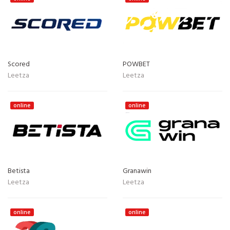
Scored
POWBET
Leetza
Leetza
online
online
Betista
Granawin
Leetza
Leetza
online
online