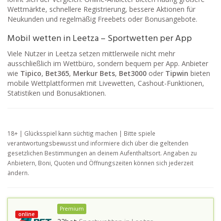
Wettmärkte, schnellere Registrierung, bessere Aktionen für
Neukunden und regelmäßig Freebets oder Bonusangebote.
Mobil wetten in Leetza – Sportwetten per App
Viele Nutzer in Leetza setzen mittlerweile nicht mehr
ausschließlich im Wettbüro, sondern bequem per App. Anbieter
wie
Tipico
,
Bet365
,
Merkur Bets
,
Bet3000
oder
Tipwin
bieten
mobile Wettplattformen mit Livewetten, Cashout-Funktionen,
Statistiken und Bonusaktionen.
18+ | Glücksspiel kann süchtig machen | Bitte spiele
verantwortungsbewusst und informiere dich über die geltenden
gesetzlichen Bestimmungen an deinem Aufenthaltsort. Angaben zu
Anbietern, Boni, Quoten und Öffnungszeiten können sich jederzeit
ändern.
Premium
online