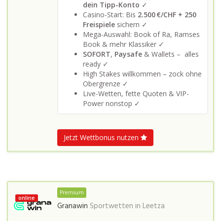
dein Tipp-Konto
✓
Casino-Start: Bis
2.500 €/CHF + 250
Freispiele
sichern ✓
Mega-Auswahl: Book of Ra, Ramses
Book & mehr Klassiker ✓
SOFORT
,
Paysafe
& Wallets – alles
ready ✓
High Stakes willkommen – zock ohne
Obergrenze ✓
Live-Wetten, fette Quoten & VIP-
Power nonstop ✓
Jetzt Wettbonus nutzen
Premium
online
Granawin
Sportwetten in
Leetza