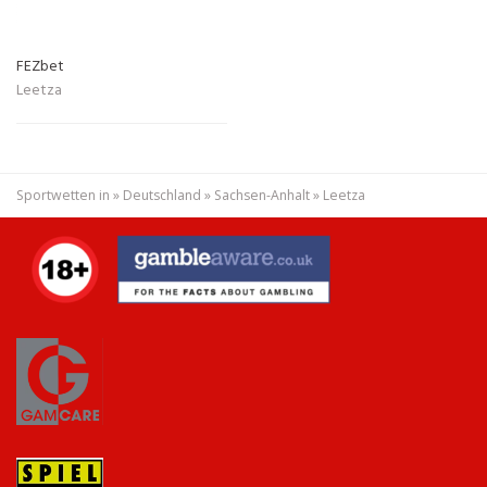
FEZbet
Leetza
Sportwetten in
»
Deutschland
»
Sachsen-Anhalt
»
Leetza