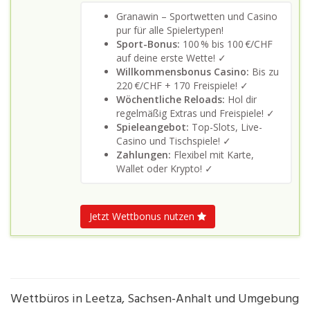
Granawin – Sportwetten und Casino
pur für alle Spielertypen!
Sport-Bonus:
100 % bis 100 €/CHF
auf deine erste Wette! ✓
Willkommensbonus Casino:
Bis zu
220 €/CHF + 170 Freispiele! ✓
Wöchentliche Reloads:
Hol dir
regelmäßig Extras und Freispiele! ✓
Spieleangebot:
Top-Slots, Live-
Casino und Tischspiele! ✓
Zahlungen:
Flexibel mit Karte,
Wallet oder Krypto! ✓
Jetzt Wettbonus nutzen
Wettbüros in Leetza, Sachsen-Anhalt und Umgebung