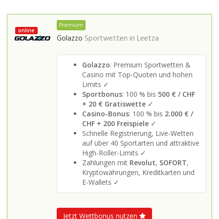
Premium
online
Golazzo
Sportwetten in
Leetza
Golazzo
: Premium Sportwetten &
Casino mit Top-Quoten und hohen
Limits ✓
Sportbonus
: 100 % bis
500 € / CHF
+ 20 € Gratiswette
✓
Casino-Bonus
: 100 % bis
2.000 € /
CHF + 200 Freispiele
✓
Schnelle Registrierung, Live-Wetten
auf über 40 Sportarten und attraktive
High-Roller-Limits ✓
Zahlungen mit
Revolut
,
SOFORT
,
Kryptowährungen, Kreditkarten und
E-Wallets ✓
Jetzt Wettbonus nutzen