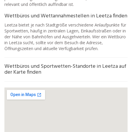
relevant und öffentlich auffindbar ist.
Wettbüros und Wettannahmestellen in Leetza finden
Leetza bietet je nach Stadtgröße verschiedene Anlaufpunkte für
Sportwetten, häufig in zentralen Lagen, Einkaufsstraßen oder in
der Nähe von Bahnhöfen und Ausgehvierteln. Wer ein Wettbüro
in Leetza sucht, sollte vor dem Besuch die Adresse,
Öffnungszeiten und aktuelle Verfügbarkeit prüfen.
Wettbüros und Sportwetten-Standorte in Leetza auf
der Karte finden