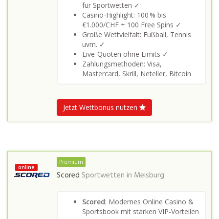
für Sportwetten ✓
Casino-Highlight: 100 % bis
€1.000/CHF + 100 Free Spins ✓
Große Wettvielfalt: Fußball, Tennis
uvm. ✓
Live-Quoten ohne Limits ✓
Zahlungsmethoden: Visa,
Mastercard, Skrill, Neteller, Bitcoin
Jetzt Wettbonus nutzen
Premium
online
Scored
Sportwetten in
Meisburg
Scored
: Modernes Online Casino &
Sportsbook mit starken VIP-Vorteilen