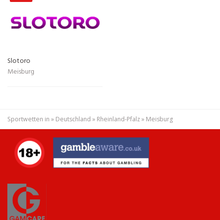
Slotoro
Meisburg
Sportwetten in
»
Deutschland
»
Rheinland-Pfalz
»
Meisburg