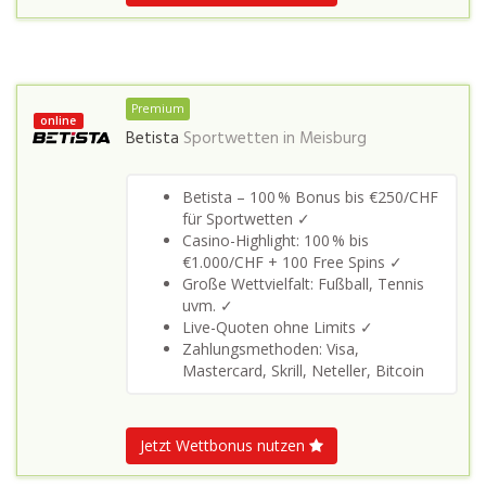
Premium
online
Betista
Sportwetten in
Meisburg
Betista – 100 % Bonus bis €250/CHF
für Sportwetten ✓
Casino-Highlight: 100 % bis
€1.000/CHF + 100 Free Spins ✓
Große Wettvielfalt: Fußball, Tennis
uvm. ✓
Live-Quoten ohne Limits ✓
Zahlungsmethoden: Visa,
Mastercard, Skrill, Neteller, Bitcoin
Jetzt Wettbonus nutzen