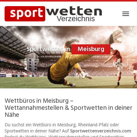
Skip
to
Toggl
main
navig
content
Sportwetten in
Meisburg
Wettbüros in Meisburg –
Wettannahmestellen & Sportwetten in deiner
Nähe
Du suchst ein Wettbüro in Meisburg, Rheinland-Pfalz oder
Sportwetten in deiner Nähe? Auf
Sportwettenverzeichnis.com
findest du Wettbüros, Wettannahmestellen und Sportwetten-