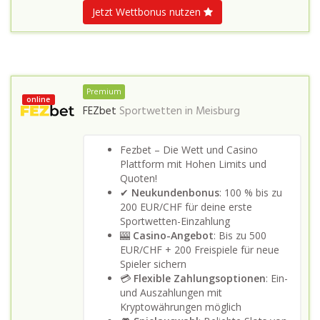
Jetzt Wettbonus nutzen
Premium
online
FEZbet
Sportwetten in
Meisburg
Fezbet – Die Wett und Casino
Plattform mit Hohen Limits und
Quoten!
✔
Neukundenbonus
: 100 % bis zu
200 EUR/CHF für deine erste
Sportwetten-Einzahlung
🎰
Casino-Angebot
: Bis zu 500
EUR/CHF + 200 Freispiele für neue
Spieler sichern
💳
Flexible Zahlungsoptionen
: Ein-
und Auszahlungen mit
Kryptowährungen möglich