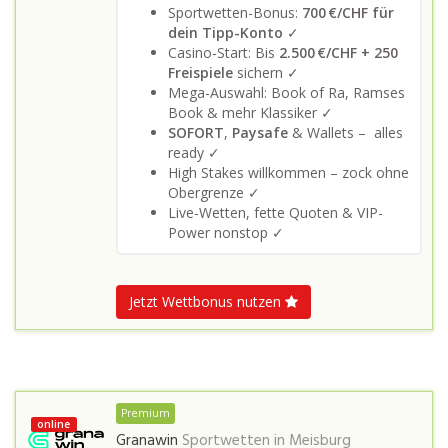
Sportwetten-Bonus:
700 €/CHF für
dein Tipp-Konto
✓
Casino-Start: Bis
2.500 €/CHF + 250
Freispiele
sichern ✓
Mega-Auswahl: Book of Ra, Ramses
Book & mehr Klassiker ✓
SOFORT
,
Paysafe
& Wallets – alles
ready ✓
High Stakes willkommen – zock ohne
Obergrenze ✓
Live-Wetten, fette Quoten & VIP-
Power nonstop ✓
Jetzt Wettbonus nutzen
Premium
online
Granawin
Sportwetten in
Meisburg