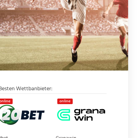
Besten Wettbanbieter:
online
online