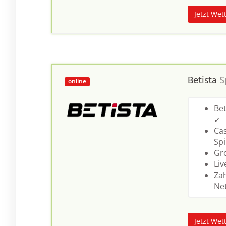
Jetzt We
Betista
S
online
Bet
✓
Cas
Sp
Gro
Liv
Zah
Net
Jetzt We