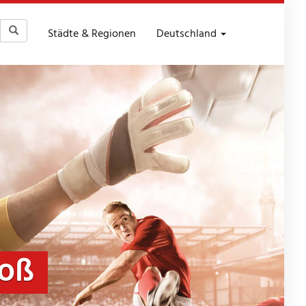
Städte & Regionen
Deutschland
oß