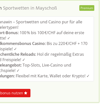
n
Sportwetten in
Mayschoß
Premium
nawin – Sportwetten und Casino pur für alle
elertypen!
ort-Bonus:
100 % bis 100 €/CHF auf deine erste
tte! ✓
llkommensbonus Casino:
Bis zu 220 €/CHF + 170
ispiele! ✓
chentliche Reloads:
Hol dir regelmäßig Extras
 Freispiele! ✓
eleangebot:
Top-Slots, Live-Casino und
chspiele! ✓
hlungen:
Flexibel mit Karte, Wallet oder Krypto! ✓
ttbonus nutzen