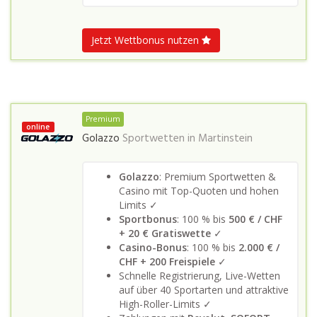
Jetzt Wettbonus nutzen
Premium
online
Golazzo
Sportwetten in
Martinstein
Golazzo
: Premium Sportwetten &
Casino mit Top-Quoten und hohen
Limits ✓
Sportbonus
: 100 % bis
500 € / CHF
+ 20 € Gratiswette
✓
Casino-Bonus
: 100 % bis
2.000 € /
CHF + 200 Freispiele
✓
Schnelle Registrierung, Live-Wetten
auf über 40 Sportarten und attraktive
High-Roller-Limits ✓