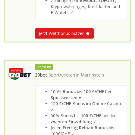
Zahlungen mit
Revolut
,
SOFORT
,
Kryptowährungen, Kreditkarten und
E-Wallets ✓
Jetzt Wettbonus nutzen
Premium
online
20bet
Sportwetten in
Martinstein
100%
Bonus
bis
100 €/CHF
bei
Sportwetten
♥
120 €/CHF
Bonus im
Online Casino
✓
50% Bonus bis
100 €/CHF
bei der
zweiten Einzahlung
✓
Jeden
Freitag Reload Bonus
bis
100€/CHF ✓