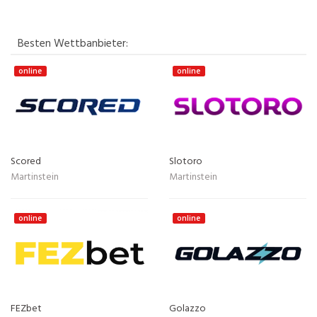
Besten Wettbanbieter:
online
online
Scored
Slotoro
Martinstein
Martinstein
online
online
FEZbet
Golazzo