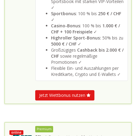
Sportsbook mit starken VIP-Vorteilen
✓
Sportbonus
: 100 % bis
250 € / CHF
✓
Casino-Bonus
: 100 % bis
1.000 € /
CHF + 100 Freispiele
✓
Highroller Sport-Bonus:
50% bis zu
5000 € / CHF
✓
Großzügiges
Cashback bis 2.000 € /
CHF
sowie regelmäßige
Promotionen ✓
Flexible Ein- und Auszahlungen per
Kreditkarte, Crypto und E-Wallets ✓
Jetzt Wettbonus nutzen
Premium
online