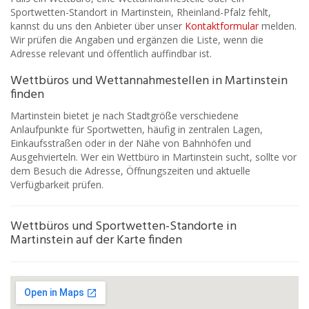
Sportwetten-Standort in Martinstein, Rheinland-Pfalz fehlt,
kannst du uns den Anbieter über unser
Kontaktformular
melden.
Wir prüfen die Angaben und ergänzen die Liste, wenn die
Adresse relevant und öffentlich auffindbar ist.
Wettbüros und Wettannahmestellen in Martinstein
finden
Martinstein bietet je nach Stadtgröße verschiedene
Anlaufpunkte für Sportwetten, häufig in zentralen Lagen,
Einkaufsstraßen oder in der Nähe von Bahnhöfen und
Ausgehvierteln. Wer ein Wettbüro in Martinstein sucht, sollte vor
dem Besuch die Adresse, Öffnungszeiten und aktuelle
Verfügbarkeit prüfen.
Wettbüros und Sportwetten-Standorte in
Martinstein auf der Karte finden