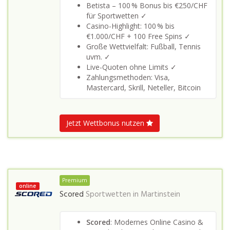
Betista – 100 % Bonus bis €250/CHF
für Sportwetten ✓
Casino-Highlight: 100 % bis
€1.000/CHF + 100 Free Spins ✓
Große Wettvielfalt: Fußball, Tennis
uvm. ✓
Live-Quoten ohne Limits ✓
Zahlungsmethoden: Visa,
Mastercard, Skrill, Neteller, Bitcoin
Jetzt Wettbonus nutzen
Premium
online
Scored
Sportwetten in
Martinstein
Scored
: Modernes Online Casino &