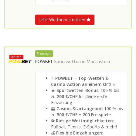
Jetzt Wettbonus nutzen
Premium
online
POWBET
Sportwetten in
Martinstein
⭐
POWBET – Top-Wetten &
Casino-Action an einem Ort!
⭐
🔥
Sportwetten-Bonus
: 100 % bis
zu
200 €/CHF
für deine erste
Einzahlung
🎰
Casino-Startangebot
: 100 % bis
zu
500 €/CHF
+
200 Freispiele
⚽
Riesige Wettmöglichkeiten
:
Fußball, Tennis, E-Sports & mehr!
💰
Flexible Einzahlungen
: