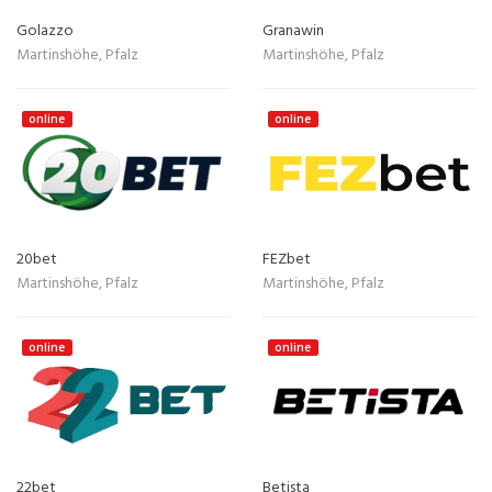
Golazzo
Granawin
Martinshöhe, Pfalz
Martinshöhe, Pfalz
online
online
20bet
FEZbet
Martinshöhe, Pfalz
Martinshöhe, Pfalz
online
online
22bet
Betista