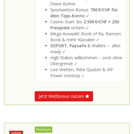
Deine Bühne.
Sportwetten-Bonus:
700 €/CHF für
dein Tipp-Konto
✓
Casino-Start: Bis
2.500 €/CHF + 250
Freispiele
sichern ✓
Mega-Auswahl: Book of Ra, Ramses
Book & mehr Klassiker ✓
SOFORT
,
Paysafe
& Wallets – alles
ready ✓
High Stakes willkommen – zock ohne
Obergrenze ✓
Live-Wetten, fette Quoten & VIP-
Power nonstop ✓
Jetzt Wettbonus nutzen
Premium
online