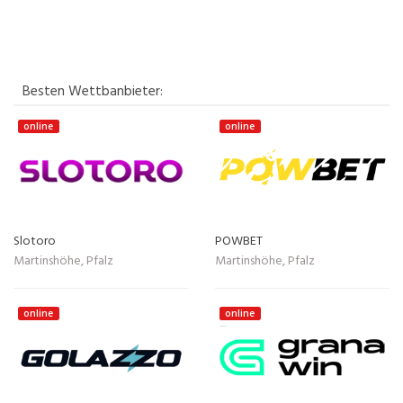
Besten Wettbanbieter:
online
online
Slotoro
POWBET
Martinshöhe, Pfalz
Martinshöhe, Pfalz
online
online