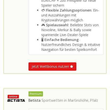
EUR/CHF + 200 Freispiele für neue
Spieler sichern
💳
Flexible Zahlungsoptionen
: Ein-
und Auszahlungen mit
Kryptowährungen möglich
🎮
Spielauswahl
: Beliebte Slots von
Novoline, Merkur & Bally sowie
spannende Live-Dealer-Spiele
🖥️
Einfache Bedienung
:
Nutzerfreundliches Design & intuitive
Navigation für besten Spielkomfort
Jetzt Wettbonus nutzen
Premium
online
Betista
Sportwetten in
Martinshöhe, Pfalz