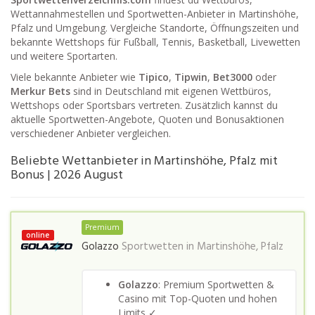
Wettannahmestellen und Sportwetten-Anbieter in Martinshöhe,
Pfalz und Umgebung. Vergleiche Standorte, Öffnungszeiten und
bekannte Wettshops für Fußball, Tennis, Basketball, Livewetten
und weitere Sportarten.
Viele bekannte Anbieter wie
Tipico
,
Tipwin
,
Bet3000
oder
Merkur Bets
sind in Deutschland mit eigenen Wettbüros,
Wettshops oder Sportsbars vertreten. Zusätzlich kannst du
aktuelle Sportwetten-Angebote, Quoten und Bonusaktionen
verschiedener Anbieter vergleichen.
Beliebte Wettanbieter in Martinshöhe, Pfalz mit
Bonus | 2026 August
Premium
online
Golazzo
Sportwetten in
Martinshöhe, Pfalz
Golazzo
: Premium Sportwetten &
Casino mit Top-Quoten und hohen
Limits ✓