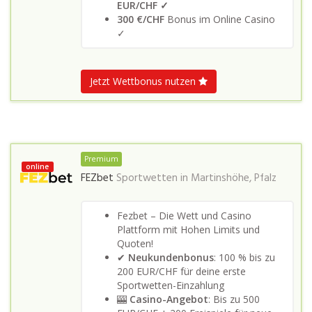
EUR/CHF ✓
300 €/CHF
Bonus im Online Casino
✓
Jetzt Wettbonus nutzen
Premium
online
FEZbet
Sportwetten in
Martinshöhe, Pfalz
Fezbet – Die Wett und Casino
Plattform mit Hohen Limits und
Quoten!
✔
Neukundenbonus
: 100 % bis zu
200 EUR/CHF für deine erste
Sportwetten-Einzahlung
🎰
Casino-Angebot
: Bis zu 500