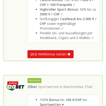
CHF + 100 Freispiele
✓
Highroller Sport-Bonus:
50% bis zu
5000 € / CHF
✓
Großzügiges
Cashback bis 2.000 € /
CHF
sowie regelmäßige
Promotionen ✓
Flexible Ein- und Auszahlungen per
Kreditkarte, Crypto und E-Wallets ✓
Jetzt Wettbonus nutzen
Premium
online
20bet
Sportwetten in
Martinshöhe, Pfalz
100%
Bonus
bis
100 €/CHF
bei
Sportwetten
♥