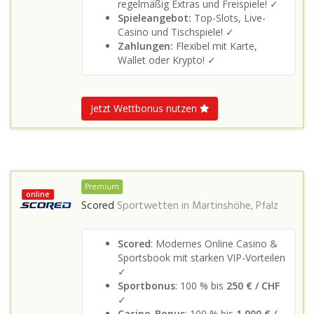
regelmäßig Extras und Freispiele! ✓
Spieleangebot:
Top-Slots, Live-
Casino und Tischspiele! ✓
Zahlungen:
Flexibel mit Karte,
Wallet oder Krypto! ✓
Jetzt Wettbonus nutzen
Premium
online
Scored
Sportwetten in
Martinshöhe, Pfalz
Scored
: Modernes Online Casino &
Sportsbook mit starken VIP-Vorteilen
✓
Sportbonus
: 100 % bis
250 € / CHF
✓
Casino-Bonus
: 100 % bis
1.000 € /