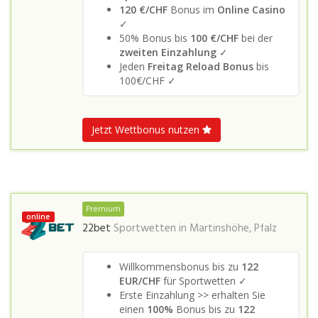
120 €/CHF
Bonus im
Online Casino
✓
50% Bonus bis
100 €/CHF
bei der
zweiten Einzahlung
✓
Jeden
Freitag Reload Bonus
bis
100€/CHF ✓
Jetzt Wettbonus nutzen
Premium
online
22bet
Sportwetten in
Martinshöhe, Pfalz
Willkommensbonus bis zu
122
EUR/CHF
für Sportwetten ✓
Erste Einzahlung >> erhalten Sie
einen
100%
Bonus bis zu
122