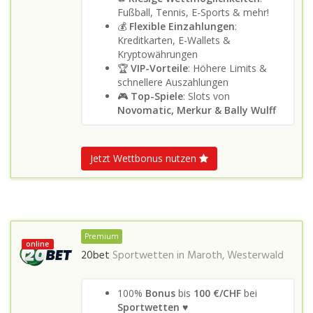
Fußball, Tennis, E-Sports & mehr!
💰
Flexible Einzahlungen
:
Kreditkarten, E-Wallets &
Kryptowährungen
🏆
VIP-Vorteile
: Höhere Limits &
schnellere Auszahlungen
🎮
Top-Spiele
: Slots von
Novomatic, Merkur & Bally Wulff
Jetzt Wettbonus nutzen
Premium
online
20bet
Sportwetten in
Maroth, Westerwald
100%
Bonus
bis
100 €/CHF
bei
Sportwetten
♥