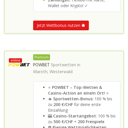
Wallet oder Krypto! ✓
Jetzt Wettbonus nutzen
Premium
online
POWBET
Sportwetten in
Maroth, Westerwald
⭐
POWBET – Top-Wetten &
Casino-Action an einem Ort!
⭐
🔥
Sportwetten-Bonus
: 100 % bis
zu
200 €/CHF
für deine erste
Einzahlung
🎰
Casino-Startangebot
: 100 % bis
zu
500 €/CHF
+
200 Freispiele
⚽
Riesige Wettmöglichkeiten
: