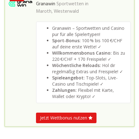
Granawin
Sportwetten in
Maroth, Westerwald
Granawin – Sportwetten und Casino
pur für alle Spielertypen!
Sport-Bonus:
100 % bis 100 €/CHF
auf deine erste Wette! ✓
Willkommensbonus Casino:
Bis zu
220 €/CHF + 170 Freispiele! ✓
Wöchentliche Reloads:
Hol dir
regelmäßig Extras und Freispiele! ✓
Spieleangebot:
Top-Slots, Live-
Casino und Tischspiele! ✓
Zahlungen:
Flexibel mit Karte,
Wallet oder Krypto! ✓
Jetzt Wettbonus nutzen