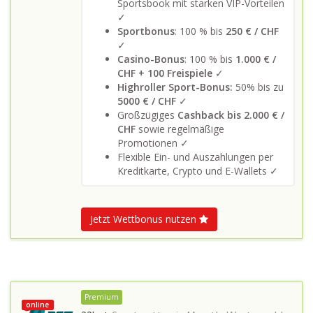
Sportsbook mit starken VIP-Vorteilen
✓
Sportbonus
: 100 % bis
250 € / CHF
✓
Casino-Bonus
: 100 % bis
1.000 € /
CHF + 100 Freispiele
✓
Highroller Sport-Bonus:
50% bis zu
5000 € / CHF
✓
Großzügiges
Cashback bis 2.000 € /
CHF
sowie regelmäßige
Promotionen ✓
Flexible Ein- und Auszahlungen per
Kreditkarte, Crypto und E-Wallets ✓
Jetzt Wettbonus nutzen
Premium
online