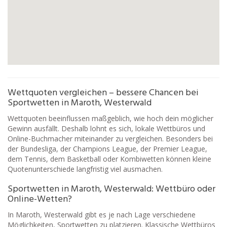
Wettquoten vergleichen – bessere Chancen bei
Sportwetten in Maroth, Westerwald
Wettquoten beeinflussen maßgeblich, wie hoch dein möglicher
Gewinn ausfällt. Deshalb lohnt es sich, lokale Wettbüros und
Online-Buchmacher miteinander zu vergleichen. Besonders bei
der Bundesliga, der Champions League, der Premier League,
dem Tennis, dem Basketball oder Kombiwetten können kleine
Quotenunterschiede langfristig viel ausmachen.
Sportwetten in Maroth, Westerwald: Wettbüro oder
Online-Wetten?
In Maroth, Westerwald gibt es je nach Lage verschiedene
Möglichkeiten, Sportwetten zu platzieren. Klassische Wettbüros