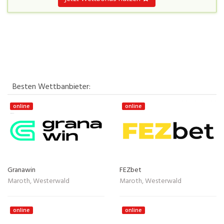
Besten Wettbanbieter:
online
online
Granawin
FEZbet
Maroth, Westerwald
Maroth, Westerwald
online
online