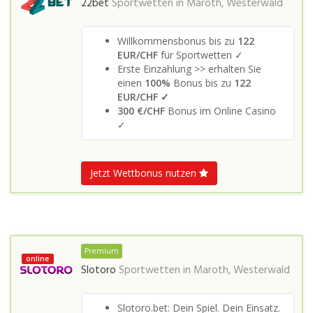
22bet
Sportwetten in
Maroth, Westerwald
Willkommensbonus bis zu
122
EUR/CHF
für Sportwetten ✓
Erste Einzahlung >> erhalten Sie
einen
100%
Bonus bis zu
122
EUR/CHF ✓
300 €/CHF
Bonus im Online Casino
✓
Jetzt Wettbonus nutzen
Premium
online
Slotoro
Sportwetten in
Maroth, Westerwald
Slotoro.bet: Dein Spiel. Dein Einsatz.