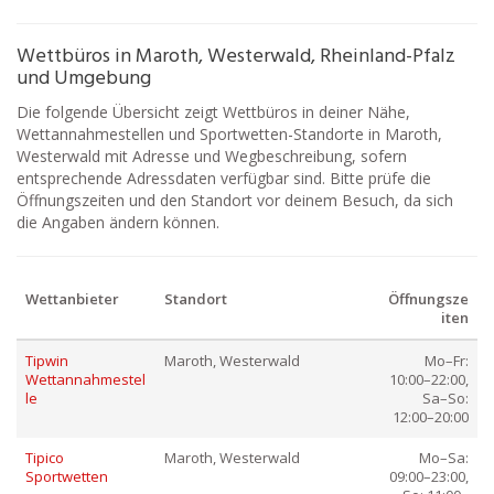
Wettbüros in Maroth, Westerwald, Rheinland-Pfalz
und Umgebung
Die folgende Übersicht zeigt Wettbüros in deiner Nähe,
Wettannahmestellen und Sportwetten-Standorte in Maroth,
Westerwald mit Adresse und Wegbeschreibung, sofern
entsprechende Adressdaten verfügbar sind. Bitte prüfe die
Öffnungszeiten und den Standort vor deinem Besuch, da sich
die Angaben ändern können.
Wettanbieter
Standort
Öffnungsze
iten
Tipwin
Maroth, Westerwald
Mo–Fr:
Wettannahmestel
10:00–22:00,
le
Sa–So:
12:00–20:00
Tipico
Maroth, Westerwald
Mo–Sa:
Sportwetten
09:00–23:00,