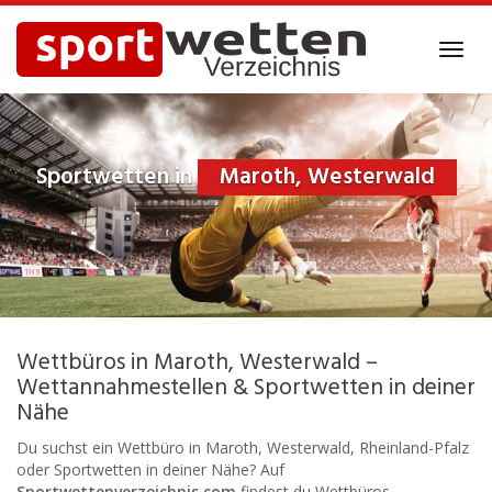
Skip
to
Toggl
main
navig
content
Sportwetten in
Maroth, Westerwald
Wettbüros in Maroth, Westerwald –
Wettannahmestellen & Sportwetten in deiner
Nähe
Du suchst ein Wettbüro in Maroth, Westerwald, Rheinland-Pfalz
oder Sportwetten in deiner Nähe? Auf
Sportwettenverzeichnis.com
findest du Wettbüros,