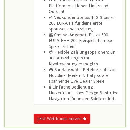
Plattform mit Hohen Limits und
Quoten!
✔
Neukundenbonus
: 100 % bis zu
200 EUR/CHF für deine erste
Sportwetten-Einzahlung
🎰
Casino-Angebot
: Bis zu 500
EUR/CHF + 200 Freispiele für neue
Spieler sichern
💳
Flexible Zahlungsoptionen
: Ein-
und Auszahlungen mit
Kryptowährungen möglich
🎮
Spielauswahl
: Beliebte Slots von
Novoline, Merkur & Bally sowie
spannende Live-Dealer-Spiele
🖥️
Einfache Bedienung
:
Nutzerfreundliches Design & intuitive
Navigation für besten Spielkomfort
Jetzt Wettbonus nutzen