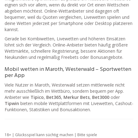
eignen sich vor allem, wenn du direkt vor Ort einen Wettschein
abgeben möchtest. Online-Wettanbieter sind dagegen oft
bequemer, weil du Quoten vergleichen, Livewetten spielen und
deine Wetten jederzeit per Smartphone oder Desktop platzieren
kannst.
Gerade bei Kombiwetten, Livewetten und höheren Einsätzen
lohnt sich der Vergleich. Online-Anbieter bieten häufig größere
Wettmärkte, schnellere Registrierung, bessere Aktionen für
Neukunden und regelmäßig Freebets oder Bonusangebote.
Mobil wetten in Maroth, Westerwald – Sportwetten
per App
Viele Nutzer in Maroth, Westerwald setzen mittlerweile nicht
mehr ausschließlich im Wettbüro, sondern bequem per App.
Anbieter wie
Tipico
,
Bet365
,
Merkur Bets
,
Bet3000
oder
Tipwin
bieten mobile Wettplattformen mit Livewetten, Cashout-
Funktionen, Statistiken und Bonusaktionen.
18+ | Glücksspiel kann süchtig machen | Bitte spiele