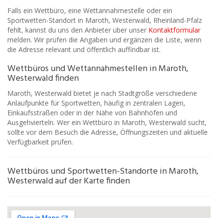
Falls ein Wettbüro, eine Wettannahmestelle oder ein
Sportwetten-Standort in Maroth, Westerwald, Rheinland-Pfalz
fehlt, kannst du uns den Anbieter über unser
Kontaktformular
melden. Wir prüfen die Angaben und ergänzen die Liste, wenn
die Adresse relevant und öffentlich auffindbar ist.
Wettbüros und Wettannahmestellen in Maroth,
Westerwald finden
Maroth, Westerwald bietet je nach Stadtgröße verschiedene
Anlaufpunkte für Sportwetten, häufig in zentralen Lagen,
Einkaufsstraßen oder in der Nähe von Bahnhöfen und
Ausgehvierteln. Wer ein Wettbüro in Maroth, Westerwald sucht,
sollte vor dem Besuch die Adresse, Öffnungszeiten und aktuelle
Verfügbarkeit prüfen.
Wettbüros und Sportwetten-Standorte in Maroth,
Westerwald auf der Karte finden