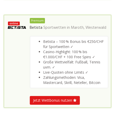
Premium
online
Betista
Sportwetten in
Maroth, Westerwald
Betista – 100 % Bonus bis €250/CHF
für Sportwetten ✓
Casino-Highlight: 100 % bis
€1.000/CHF + 100 Free Spins ✓
Große Wettvielfalt: Fußball, Tennis
uvm. ✓
Live-Quoten ohne Limits ✓
Zahlungsmethoden: Visa,
Mastercard, Skrill, Neteller, Bitcoin
Jetzt Wettbonus nutzen