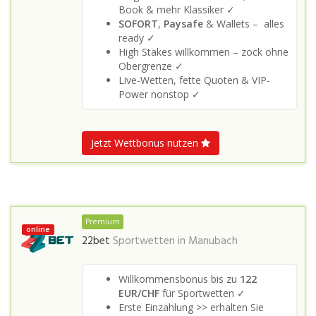
Book & mehr Klassiker ✓
SOFORT
,
Paysafe
& Wallets – alles
ready ✓
High Stakes willkommen – zock ohne
Obergrenze ✓
Live-Wetten, fette Quoten & VIP-
Power nonstop ✓
Jetzt Wettbonus nutzen
Premium
online
22bet
Sportwetten in
Manubach
Willkommensbonus bis zu
122
EUR/CHF
für Sportwetten ✓
Erste Einzahlung >> erhalten Sie