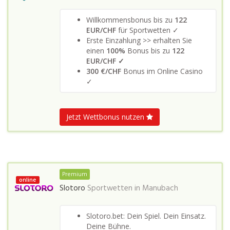
Willkommensbonus bis zu
122
EUR/CHF
für Sportwetten ✓
Erste Einzahlung >> erhalten Sie
einen
100%
Bonus bis zu
122
EUR/CHF ✓
300 €/CHF
Bonus im Online Casino
✓
Jetzt Wettbonus nutzen
Premium
online
Slotoro
Sportwetten in
Manubach
Slotoro.bet: Dein Spiel. Dein Einsatz.
Deine Bühne.