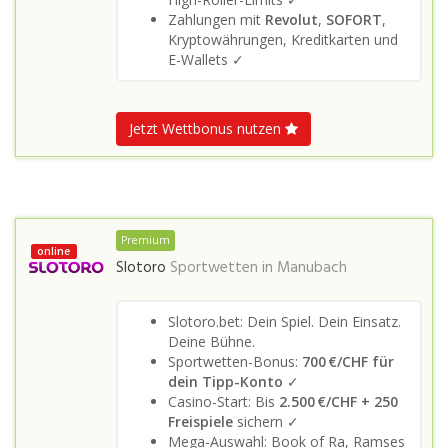
Zahlungen mit
Revolut
,
SOFORT
,
Kryptowährungen, Kreditkarten und
E-Wallets ✓
Jetzt Wettbonus nutzen
Premium
online
Slotoro
Sportwetten in
Manubach
Slotoro.bet: Dein Spiel. Dein Einsatz.
Deine Bühne.
Sportwetten-Bonus:
700 €/CHF für
dein Tipp-Konto
✓
Casino-Start: Bis
2.500 €/CHF + 250
Freispiele
sichern ✓
Mega-Auswahl: Book of Ra, Ramses