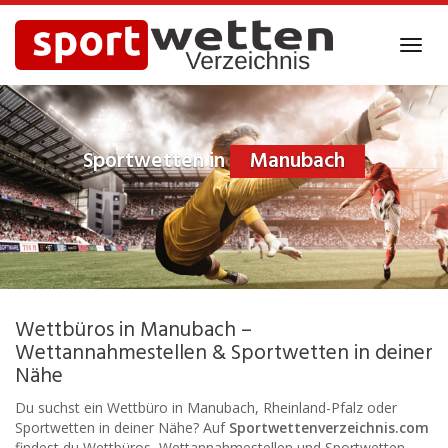
Skip
to
Toggl
main
navig
content
Sportwetten in
Manubach
Wettbüros in Manubach –
Wettannahmestellen & Sportwetten in deiner
Nähe
Du suchst ein Wettbüro in Manubach, Rheinland-Pfalz oder
Sportwetten in deiner Nähe? Auf
Sportwettenverzeichnis.com
findest du Wettbüros, Wettannahmestellen und Sportwetten-