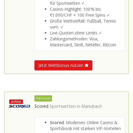
für Sportwetten ✓
Casino-Highlight: 100 % bis
€1.000/CHF + 100 Free Spins ✓
Große Wettvielfalt: Fußball, Tennis
uvm. ✓
Live-Quoten ohne Limits ✓
Zahlungsmethoden: Visa,
Mastercard, Skrill, Neteller, Bitcoin
Jetzt Wettbonus nutzen
Premium
online
Scored
Sportwetten in
Manubach
Scored
: Modernes Online Casino &
Sportsbook mit starken VIP-Vorteilen