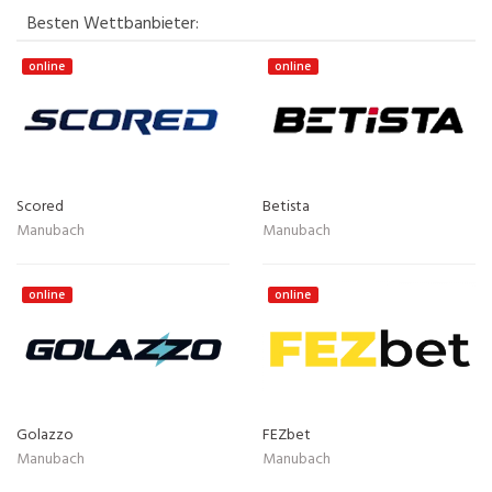
Besten Wettbanbieter:
online
online
Scored
Betista
Manubach
Manubach
online
online
Golazzo
FEZbet
Manubach
Manubach