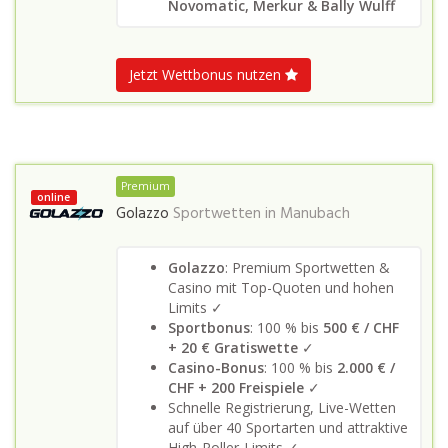
Novomatic, Merkur & Bally Wulff
Jetzt Wettbonus nutzen
Premium
online
Golazzo
Sportwetten in
Manubach
Golazzo
: Premium Sportwetten &
Casino mit Top-Quoten und hohen
Limits ✓
Sportbonus
: 100 % bis
500 € / CHF
+ 20 € Gratiswette
✓
Casino-Bonus
: 100 % bis
2.000 € /
CHF + 200 Freispiele
✓
Schnelle Registrierung, Live-Wetten
auf über 40 Sportarten und attraktive
High-Roller-Limits ✓