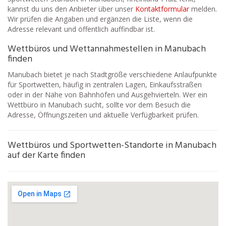
kannst du uns den Anbieter über unser
Kontaktformular
melden.
Wir prüfen die Angaben und ergänzen die Liste, wenn die
Adresse relevant und öffentlich auffindbar ist.
Wettbüros und Wettannahmestellen in Manubach
finden
Manubach bietet je nach Stadtgröße verschiedene Anlaufpunkte
für Sportwetten, häufig in zentralen Lagen, Einkaufsstraßen
oder in der Nähe von Bahnhöfen und Ausgehvierteln. Wer ein
Wettbüro in Manubach sucht, sollte vor dem Besuch die
Adresse, Öffnungszeiten und aktuelle Verfügbarkeit prüfen.
Wettbüros und Sportwetten-Standorte in Manubach
auf der Karte finden