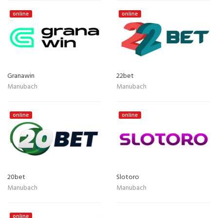
online
online
Granawin
22bet
Manubach
Manubach
online
online
20bet
Slotoro
Manubach
Manubach
online