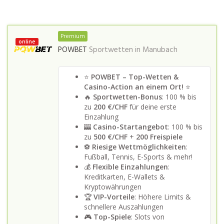
Premium
online
POWBET
Sportwetten in
Manubach
⭐
POWBET – Top-Wetten &
Casino-Action an einem Ort!
⭐
🔥
Sportwetten-Bonus
: 100 % bis
zu
200 €/CHF
für deine erste
Einzahlung
🎰
Casino-Startangebot
: 100 % bis
zu
500 €/CHF
+
200 Freispiele
⚽
Riesige Wettmöglichkeiten
:
Fußball, Tennis, E-Sports & mehr!
💰
Flexible Einzahlungen
:
Kreditkarten, E-Wallets &
Kryptowährungen
🏆
VIP-Vorteile
: Höhere Limits &
schnellere Auszahlungen
🎮
Top-Spiele
: Slots von