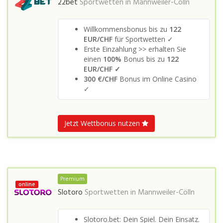
22bet
Sportwetten in
Mannweiler-Cölln
Willkommensbonus bis zu
122
EUR/CHF
für Sportwetten ✓
Erste Einzahlung >> erhalten Sie
einen
100%
Bonus bis zu
122
EUR/CHF ✓
300 €/CHF
Bonus im Online Casino
✓
Jetzt Wettbonus nutzen
Premium
online
Slotoro
Sportwetten in
Mannweiler-Cölln
Slotoro.bet: Dein Spiel. Dein Einsatz.