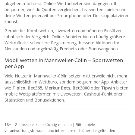
abgeben möchtest. Online-Wettanbieter sind dagegen oft
bequemer, weil du Quoten vergleichen, Livewetten spielen und
deine Wetten jederzeit per Smartphone oder Desktop platzieren
kannst.
Gerade bei Kombiwetten, Livewetten und höheren Einsätzen
lohnt sich der Vergleich. Online-Anbieter bieten häufig größere
Wettmärkte, schnellere Registrierung, bessere Aktionen für
Neukunden und regelmäßig Freebets oder Bonusangebote.
Mobil wetten in Mannweiler-Cölln – Sportwetten
per App
Viele Nutzer in Mannweiler-Cölln setzen mittlerweile nicht mehr
ausschließlich im Wettbüro, sondern bequem per App. Anbieter
wie
Tipico
,
Bet365
,
Merkur Bets
,
Bet3000
oder
Tipwin
bieten
mobile Wettplattformen mit Livewetten, Cashout-Funktionen,
Statistiken und Bonusaktionen.
18+ | Glücksspiel kann süchtig machen | Bitte spiele
verantwortungsbewusst und informiere dich über die geltenden