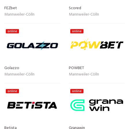
FEZbet
Scored
Mannweiler-Cölln
Mannweiler-Cölln
online
online
Golazzo
POWBET
Mannweiler-Cölln
Mannweiler-Cölln
online
online
Betista
Granawin