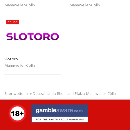
Mannweiler-Cölln
Mannweiler-Cölln
online
Slotoro
Mannweiler-Cölln
Sportwetten in
»
Deutschland
»
Rheinland-Pfalz
»
Mannweiler-Cölln