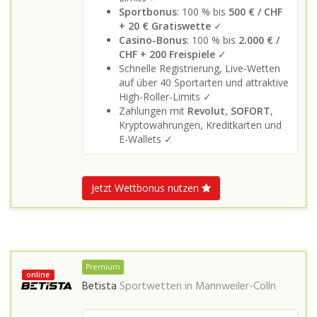
Sportbonus
: 100 % bis
500 € / CHF
+ 20 € Gratiswette
✓
Casino-Bonus
: 100 % bis
2.000 € /
CHF + 200 Freispiele
✓
Schnelle Registrierung, Live-Wetten
auf über 40 Sportarten und attraktive
High-Roller-Limits ✓
Zahlungen mit
Revolut
,
SOFORT
,
Kryptowährungen, Kreditkarten und
E-Wallets ✓
Jetzt Wettbonus nutzen
Premium
online
Betista
Sportwetten in
Mannweiler-Cölln