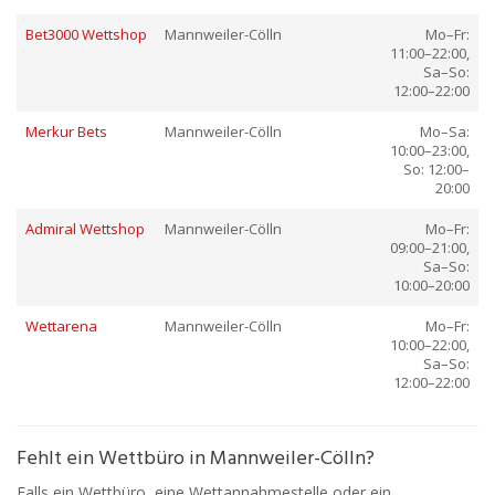
Bet3000 Wettshop
Mannweiler-Cölln
Mo–Fr:
11:00–22:00,
Sa–So:
12:00–22:00
Merkur Bets
Mannweiler-Cölln
Mo–Sa:
10:00–23:00,
So: 12:00–
20:00
Admiral Wettshop
Mannweiler-Cölln
Mo–Fr:
09:00–21:00,
Sa–So:
10:00–20:00
Wettarena
Mannweiler-Cölln
Mo–Fr:
10:00–22:00,
Sa–So:
12:00–22:00
Fehlt ein Wettbüro in Mannweiler-Cölln?
Falls ein Wettbüro, eine Wettannahmestelle oder ein