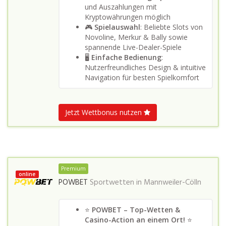
und Auszahlungen mit
Kryptowährungen möglich
🎮
Spielauswahl
: Beliebte Slots von
Novoline, Merkur & Bally sowie
spannende Live-Dealer-Spiele
🖥️
Einfache Bedienung
:
Nutzerfreundliches Design & intuitive
Navigation für besten Spielkomfort
Jetzt Wettbonus nutzen
Premium
online
POWBET
Sportwetten in
Mannweiler-Cölln
⭐
POWBET – Top-Wetten &
Casino-Action an einem Ort!
⭐