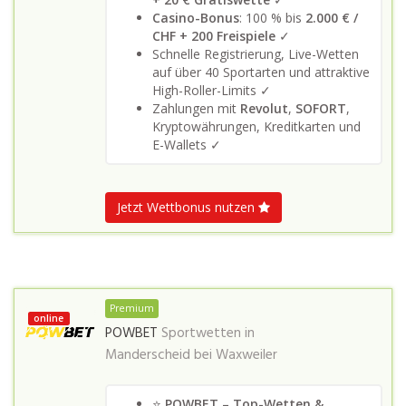
Casino-Bonus
: 100 % bis
2.000 € /
CHF + 200 Freispiele
✓
Schnelle Registrierung, Live-Wetten
auf über 40 Sportarten und attraktive
High-Roller-Limits ✓
Zahlungen mit
Revolut
,
SOFORT
,
Kryptowährungen, Kreditkarten und
E-Wallets ✓
Jetzt Wettbonus nutzen
Premium
online
POWBET
Sportwetten in
Manderscheid bei Waxweiler
⭐
POWBET – Top-Wetten &