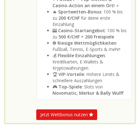
Casino-Action an einem Ort!
⭐
🔥
Sportwetten-Bonus
: 100 % bis
zu
200 €/CHF
für deine erste
Einzahlung
🎰
Casino-Startangebot
: 100 % bis
zu
500 €/CHF
+
200 Freispiele
⚽
Riesige Wettmöglichkeiten
:
Fußball, Tennis, E-Sports & mehr!
💰
Flexible Einzahlungen
:
Kreditkarten, E-Wallets &
Kryptowährungen
🏆
VIP-Vorteile
: Höhere Limits &
schnellere Auszahlungen
🎮
Top-Spiele
: Slots von
Novomatic, Merkur & Bally Wulff
Jetzt Wettbonus nutzen