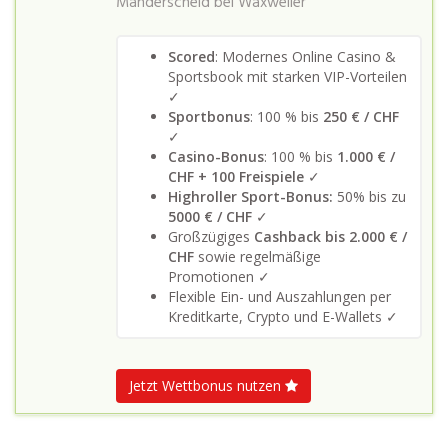
Manderscheid bei Waxweiler
Scored
: Modernes Online Casino &
Sportsbook mit starken VIP-Vorteilen
✓
Sportbonus
: 100 % bis
250 € / CHF
✓
Casino-Bonus
: 100 % bis
1.000 € /
CHF + 100 Freispiele
✓
Highroller Sport-Bonus:
50% bis zu
5000 € / CHF
✓
Großzügiges
Cashback bis 2.000 € /
CHF
sowie regelmäßige
Promotionen ✓
Flexible Ein- und Auszahlungen per
Kreditkarte, Crypto und E-Wallets ✓
Jetzt Wettbonus nutzen