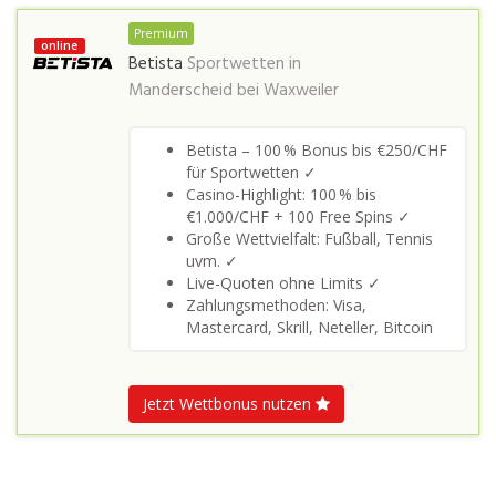
Premium
online
Betista
Sportwetten in
Manderscheid bei Waxweiler
Betista – 100 % Bonus bis €250/CHF
für Sportwetten ✓
Casino-Highlight: 100 % bis
€1.000/CHF + 100 Free Spins ✓
Große Wettvielfalt: Fußball, Tennis
uvm. ✓
Live-Quoten ohne Limits ✓
Zahlungsmethoden: Visa,
Mastercard, Skrill, Neteller, Bitcoin
Jetzt Wettbonus nutzen