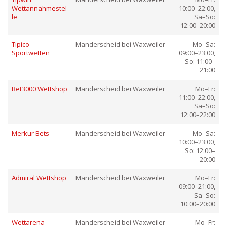
Wettannahmestel
10:00–22:00,
le
Sa–So:
12:00–20:00
Tipico
Manderscheid bei Waxweiler
Mo–Sa:
Sportwetten
09:00–23:00,
So: 11:00–
21:00
Bet3000 Wettshop
Manderscheid bei Waxweiler
Mo–Fr:
11:00–22:00,
Sa–So:
12:00–22:00
Merkur Bets
Manderscheid bei Waxweiler
Mo–Sa:
10:00–23:00,
So: 12:00–
20:00
Admiral Wettshop
Manderscheid bei Waxweiler
Mo–Fr:
09:00–21:00,
Sa–So:
10:00–20:00
Wettarena
Manderscheid bei Waxweiler
Mo–Fr: