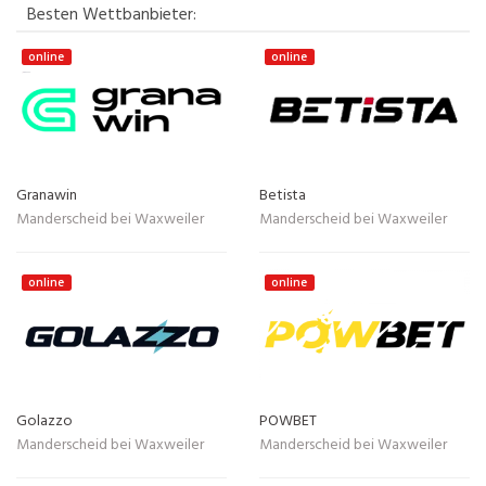
Besten Wettbanbieter:
online
online
Granawin
Betista
Manderscheid bei Waxweiler
Manderscheid bei Waxweiler
online
online
Golazzo
POWBET
Manderscheid bei Waxweiler
Manderscheid bei Waxweiler