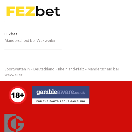
FEZbet
Manderscheid bei Waxweiler
Sportwetten in
»
Deutschland
»
Rheinland-Pfalz
»
Manderscheid bei
Waxweiler