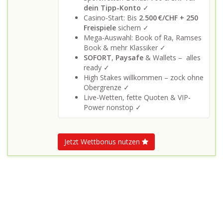
dein Tipp-Konto
✓
Casino-Start: Bis
2.500 €/CHF + 250
Freispiele
sichern ✓
Mega-Auswahl: Book of Ra, Ramses
Book & mehr Klassiker ✓
SOFORT
,
Paysafe
& Wallets – alles
ready ✓
High Stakes willkommen – zock ohne
Obergrenze ✓
Live-Wetten, fette Quoten & VIP-
Power nonstop ✓
Jetzt Wettbonus nutzen