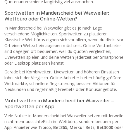
Quotenunterschiede langfristig viel ausmachen.
Sportwetten in Manderscheid bei Waxweiler:
Wettbüro oder Online-Wetten?
In Manderscheid bei Waxweiler gibt es je nach Lage
verschiedene Möglichkeiten, Sportwetten zu platzieren.
Klassische Wettbüros eignen sich vor allem, wenn du direkt vor
Ort einen Wettschein abgeben möchtest. Online-Wettanbieter
sind dagegen oft bequemer, weil du Quoten vergleichen,
Livewetten spielen und deine Wetten jederzeit per Smartphone
oder Desktop platzieren kannst.
Gerade bei Kombiwetten, Livewetten und höheren Einsätzen
lohnt sich der Vergleich. Online-Anbieter bieten häufig größere
Wettmärkte, schnellere Registrierung, bessere Aktionen für
Neukunden und regelmäßig Freebets oder Bonusangebote.
Mobil wetten in Manderscheid bei Waxweiler –
Sportwetten per App
Viele Nutzer in Manderscheid bei Waxweiler setzen mittlerweile
nicht mehr ausschließlich im Wettbüro, sondern bequem per
App. Anbieter wie
Tipico
,
Bet365
,
Merkur Bets
,
Bet3000
oder