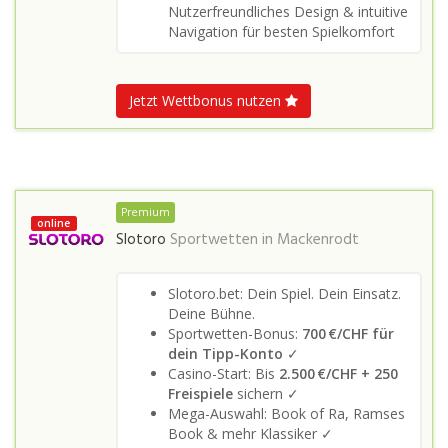
Nutzerfreundliches Design & intuitive
Navigation für besten Spielkomfort
Jetzt Wettbonus nutzen
Premium
online
Slotoro
Sportwetten in
Mackenrodt
Slotoro.bet: Dein Spiel. Dein Einsatz.
Deine Bühne.
Sportwetten-Bonus:
700 €/CHF für
dein Tipp-Konto
✓
Casino-Start: Bis
2.500 €/CHF + 250
Freispiele
sichern ✓
Mega-Auswahl: Book of Ra, Ramses
Book & mehr Klassiker ✓