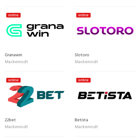
online
online
Granawin
Slotoro
Mackenrodt
Mackenrodt
online
online
22bet
Betista
Mackenrodt
Mackenrodt