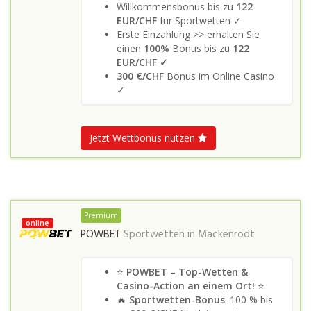
Willkommensbonus bis zu
122
EUR/CHF
für Sportwetten ✓
Erste Einzahlung >> erhalten Sie
einen
100%
Bonus bis zu
122
EUR/CHF ✓
300 €/CHF
Bonus im Online Casino
✓
Jetzt Wettbonus nutzen
Premium
online
POWBET
Sportwetten in
Mackenrodt
⭐
POWBET – Top-Wetten &
Casino-Action an einem Ort!
⭐
🔥
Sportwetten-Bonus
: 100 % bis