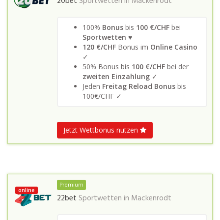
20bet
Sportwetten in
Mackenrodt
100%
Bonus
bis
100 €/CHF
bei
Sportwetten
♥
120 €/CHF
Bonus im
Online Casino
✓
50% Bonus bis
100 €/CHF
bei der
zweiten Einzahlung
✓
Jeden
Freitag Reload Bonus
bis
100€/CHF ✓
Jetzt Wettbonus nutzen
Premium
online
22bet
Sportwetten in
Mackenrodt