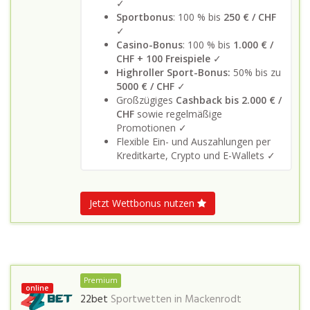
✓
Sportbonus
: 100 % bis
250 € / CHF
✓
Casino-Bonus
: 100 % bis
1.000 € /
CHF + 100 Freispiele
✓
Highroller Sport-Bonus:
50% bis zu
5000 € / CHF
✓
Großzügiges
Cashback bis 2.000 € /
CHF
sowie regelmäßige
Promotionen ✓
Flexible Ein- und Auszahlungen per
Kreditkarte, Crypto und E-Wallets ✓
Jetzt Wettbonus nutzen
Premium
online
22bet
Sportwetten in
Mackenrodt