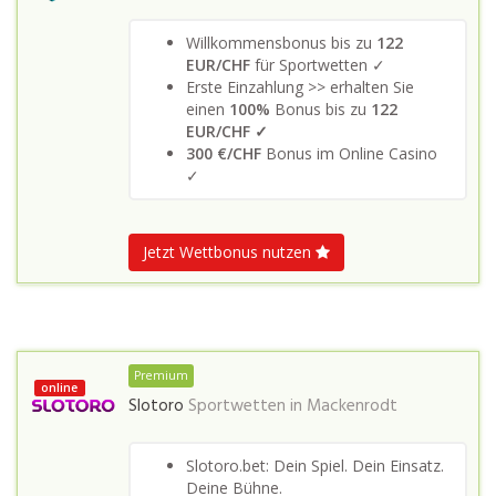
Willkommensbonus bis zu
122
EUR/CHF
für Sportwetten ✓
Erste Einzahlung >> erhalten Sie
einen
100%
Bonus bis zu
122
EUR/CHF ✓
300 €/CHF
Bonus im Online Casino
✓
Jetzt Wettbonus nutzen
Premium
online
Slotoro
Sportwetten in
Mackenrodt
Slotoro.bet: Dein Spiel. Dein Einsatz.
Deine Bühne.