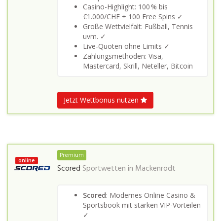
Casino-Highlight: 100 % bis
€1.000/CHF + 100 Free Spins ✓
Große Wettvielfalt: Fußball, Tennis
uvm. ✓
Live-Quoten ohne Limits ✓
Zahlungsmethoden: Visa,
Mastercard, Skrill, Neteller, Bitcoin
Jetzt Wettbonus nutzen
Premium
online
Scored
Sportwetten in
Mackenrodt
Scored
: Modernes Online Casino &
Sportsbook mit starken VIP-Vorteilen
✓