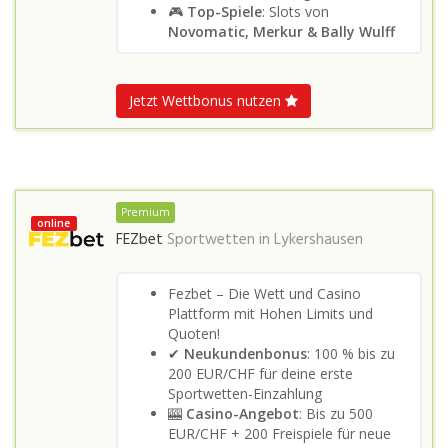
🎮
Top-Spiele
: Slots von
Novomatic, Merkur & Bally Wulff
Jetzt Wettbonus nutzen
Premium
online
FEZbet
Sportwetten in
Lykershausen
Fezbet – Die Wett und Casino
Plattform mit Hohen Limits und
Quoten!
✔
Neukundenbonus
: 100 % bis zu
200 EUR/CHF für deine erste
Sportwetten-Einzahlung
🎰
Casino-Angebot
: Bis zu 500
EUR/CHF + 200 Freispiele für neue