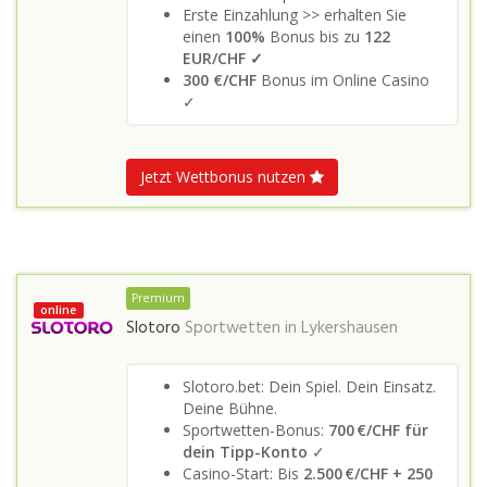
Erste Einzahlung >> erhalten Sie
einen
100%
Bonus bis zu
122
EUR/CHF ✓
300 €/CHF
Bonus im Online Casino
✓
Jetzt Wettbonus nutzen
Premium
online
Slotoro
Sportwetten in
Lykershausen
Slotoro.bet: Dein Spiel. Dein Einsatz.
Deine Bühne.
Sportwetten-Bonus:
700 €/CHF für
dein Tipp-Konto
✓
Casino-Start: Bis
2.500 €/CHF + 250