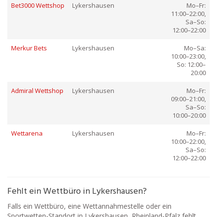
Bet3000 Wettshop
Lykershausen
Mo–Fr:
11:00–22:00,
Sa–So:
12:00–22:00
Merkur Bets
Lykershausen
Mo–Sa:
10:00–23:00,
So: 12:00–
20:00
Admiral Wettshop
Lykershausen
Mo–Fr:
09:00–21:00,
Sa–So:
10:00–20:00
Wettarena
Lykershausen
Mo–Fr:
10:00–22:00,
Sa–So:
12:00–22:00
Fehlt ein Wettbüro in Lykershausen?
Falls ein Wettbüro, eine Wettannahmestelle oder ein
Sportwetten-Standort in Lykershausen, Rheinland-Pfalz fehlt,