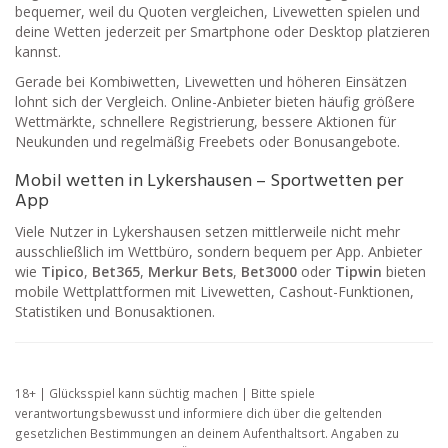
bequemer, weil du Quoten vergleichen, Livewetten spielen und
deine Wetten jederzeit per Smartphone oder Desktop platzieren
kannst.
Gerade bei Kombiwetten, Livewetten und höheren Einsätzen
lohnt sich der Vergleich. Online-Anbieter bieten häufig größere
Wettmärkte, schnellere Registrierung, bessere Aktionen für
Neukunden und regelmäßig Freebets oder Bonusangebote.
Mobil wetten in Lykershausen – Sportwetten per
App
Viele Nutzer in Lykershausen setzen mittlerweile nicht mehr
ausschließlich im Wettbüro, sondern bequem per App. Anbieter
wie
Tipico
,
Bet365
,
Merkur Bets
,
Bet3000
oder
Tipwin
bieten
mobile Wettplattformen mit Livewetten, Cashout-Funktionen,
Statistiken und Bonusaktionen.
18+ | Glücksspiel kann süchtig machen | Bitte spiele
verantwortungsbewusst und informiere dich über die geltenden
gesetzlichen Bestimmungen an deinem Aufenthaltsort. Angaben zu