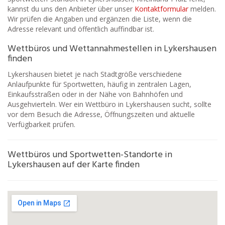
kannst du uns den Anbieter über unser
Kontaktformular
melden.
Wir prüfen die Angaben und ergänzen die Liste, wenn die
Adresse relevant und öffentlich auffindbar ist.
Wettbüros und Wettannahmestellen in Lykershausen
finden
Lykershausen bietet je nach Stadtgröße verschiedene
Anlaufpunkte für Sportwetten, häufig in zentralen Lagen,
Einkaufsstraßen oder in der Nähe von Bahnhöfen und
Ausgehvierteln. Wer ein Wettbüro in Lykershausen sucht, sollte
vor dem Besuch die Adresse, Öffnungszeiten und aktuelle
Verfügbarkeit prüfen.
Wettbüros und Sportwetten-Standorte in
Lykershausen auf der Karte finden