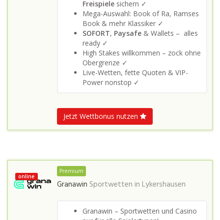
Freispiele
sichern ✓
Mega-Auswahl: Book of Ra, Ramses
Book & mehr Klassiker ✓
SOFORT
,
Paysafe
& Wallets – alles
ready ✓
High Stakes willkommen – zock ohne
Obergrenze ✓
Live-Wetten, fette Quoten & VIP-
Power nonstop ✓
Jetzt Wettbonus nutzen
Premium
online
Granawin
Sportwetten in
Lykershausen
Granawin – Sportwetten und Casino