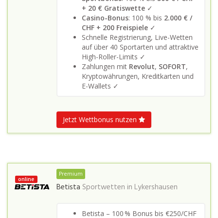
+ 20 € Gratiswette
✓
Casino-Bonus
: 100 % bis
2.000 € /
CHF + 200 Freispiele
✓
Schnelle Registrierung, Live-Wetten
auf über 40 Sportarten und attraktive
High-Roller-Limits ✓
Zahlungen mit
Revolut
,
SOFORT
,
Kryptowährungen, Kreditkarten und
E-Wallets ✓
Jetzt Wettbonus nutzen
Premium
online
Betista
Sportwetten in
Lykershausen
Betista – 100 % Bonus bis €250/CHF