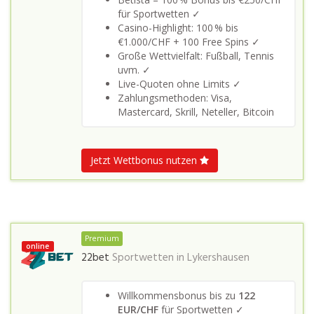
für Sportwetten ✓
Casino-Highlight: 100 % bis
€1.000/CHF + 100 Free Spins ✓
Große Wettvielfalt: Fußball, Tennis
uvm. ✓
Live-Quoten ohne Limits ✓
Zahlungsmethoden: Visa,
Mastercard, Skrill, Neteller, Bitcoin
Jetzt Wettbonus nutzen
Premium
online
22bet
Sportwetten in
Lykershausen
Willkommensbonus bis zu
122
EUR/CHF
für Sportwetten ✓