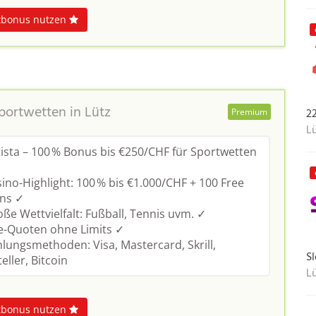
ttbonus nutzen
portwetten in
Lütz
2
Premium
L
ista – 100 % Bonus bis €250/CHF für Sportwetten
ino-Highlight: 100 % bis €1.000/CHF + 100 Free
ins ✓
ße Wettvielfalt: Fußball, Tennis uvm. ✓
e-Quoten ohne Limits ✓
lungsmethoden: Visa, Mastercard, Skrill,
S
eller, Bitcoin
L
ttbonus nutzen