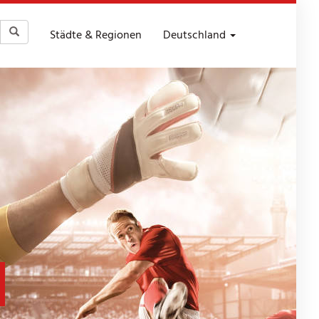
Städte & Regionen
Deutschland