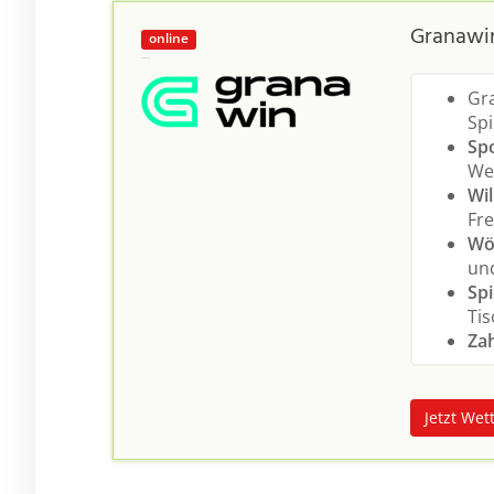
Granawi
online
Gra
Spi
Sp
We
Wi
Fre
Wö
und
Spi
Tis
Za
Jetzt We