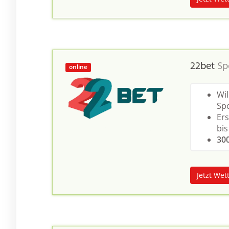
22bet
Sp
online
Wi
Sp
Ers
bis
30
Jetzt We