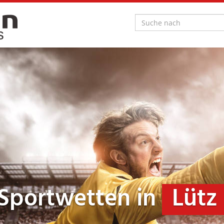
Sportwetten in
Lütz