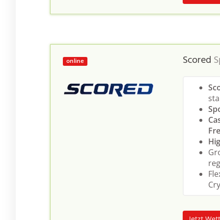
Scored
S
online
Sc
sta
Sp
Ca
Fre
Hig
Gr
re
Fle
Cry
Jetzt We