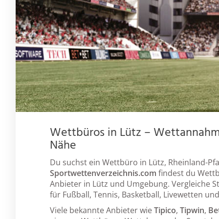
Wettbüros in Lütz – Wettannahme
Nähe
Du suchst ein Wettbüro in Lütz, Rheinland-Pf
Sportwettenverzeichnis.com
findest du Wett
Anbieter in Lütz und Umgebung. Vergleiche 
für Fußball, Tennis, Basketball, Livewetten un
Viele bekannte Anbieter wie
Tipico
,
Tipwin
,
Be