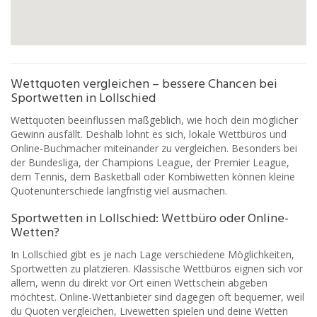
Wettquoten vergleichen – bessere Chancen bei
Sportwetten in Lollschied
Wettquoten beeinflussen maßgeblich, wie hoch dein möglicher
Gewinn ausfällt. Deshalb lohnt es sich, lokale Wettbüros und
Online-Buchmacher miteinander zu vergleichen. Besonders bei
der Bundesliga, der Champions League, der Premier League,
dem Tennis, dem Basketball oder Kombiwetten können kleine
Quotenunterschiede langfristig viel ausmachen.
Sportwetten in Lollschied: Wettbüro oder Online-
Wetten?
In Lollschied gibt es je nach Lage verschiedene Möglichkeiten,
Sportwetten zu platzieren. Klassische Wettbüros eignen sich vor
allem, wenn du direkt vor Ort einen Wettschein abgeben
möchtest. Online-Wettanbieter sind dagegen oft bequemer, weil
du Quoten vergleichen, Livewetten spielen und deine Wetten