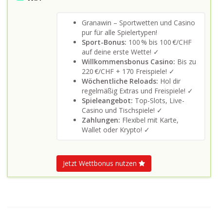
Granawin – Sportwetten und Casino
pur für alle Spielertypen!
Sport-Bonus:
100 % bis 100 €/CHF
auf deine erste Wette! ✓
Willkommensbonus Casino:
Bis zu
220 €/CHF + 170 Freispiele! ✓
Wöchentliche Reloads:
Hol dir
regelmäßig Extras und Freispiele! ✓
Spieleangebot:
Top-Slots, Live-
Casino und Tischspiele! ✓
Zahlungen:
Flexibel mit Karte,
Wallet oder Krypto! ✓
Jetzt Wettbonus nutzen