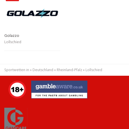
Golazzo
Lollschied
Sportwetten in
»
Deutschland
»
Rheinland-Pfalz
»
Lollschied