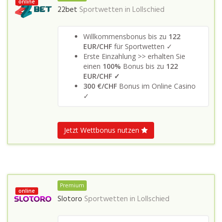
online
22bet
Sportwetten in
Lollschied
Willkommensbonus bis zu
122
EUR/CHF
für Sportwetten ✓
Erste Einzahlung >> erhalten Sie
einen
100%
Bonus bis zu
122
EUR/CHF ✓
300 €/CHF
Bonus im Online Casino
✓
Jetzt Wettbonus nutzen
Premium
online
Slotoro
Sportwetten in
Lollschied