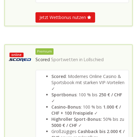
Jetzt Wettbonus nutzen
Premium
online
Scored
Sportwetten in
Lollschied
Scored
: Modernes Online Casino &
Sportsbook mit starken VIP-Vorteilen
✓
Sportbonus
: 100 % bis
250 € / CHF
✓
Casino-Bonus
: 100 % bis
1.000 € /
CHF + 100 Freispiele
✓
Highroller Sport-Bonus:
50% bis zu
5000 € / CHF
✓
Großzügiges
Cashback bis 2.000 € /