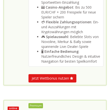
Sportwetten-Einzahlung
🎰
Casino-Angebot
: Bis zu 500
EUR/CHF + 200 Freispiele für neue
Spieler sichern
💳
Flexible Zahlungsoptionen
: Ein-
und Auszahlungen mit
Kryptowährungen möglich
🎮
Spielauswahl
: Beliebte Slots von
Novoline, Merkur & Bally sowie
spannende Live-Dealer-Spiele
🖥️
Einfache Bedienung
:
Nutzerfreundliches Design & intuitive
Navigation für besten Spielkomfort
Jetzt Wettbonus nutzen
Premium
online