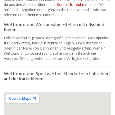
du uns den Anbieter über unser
Kontaktformular
melden. Wir
prüfen die Angaben und ergänzen die Liste, wenn die Adresse
relevant und öffentlich auffindbar ist.
Wettbüros und Wettannahmestellen in Lollschied
finden
Lollschied bietet je nach Stadtgröße verschiedene Anlaufpunkte
für Sportwetten, häufig in zentralen Lagen, Einkaufsstraßen
oder in der Nähe von Bahnhöfen und Ausgehvierteln. Wer ein
Wettbüro in Lollschied sucht, sollte vor dem Besuch die
Adresse, Öffnungszeiten und aktuelle Verfügbarkeit prüfen.
Wettbüros und Sportwetten-Standorte in Lollschied
auf der Karte finden