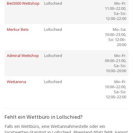
Bet3000 Wettshop
Lollschied
Mo–Fr:
11:00–22:00,
Sa–So:
12:00–22:00
Merkur Bets
Lollschied
Mo–Sa:
10:00–23:00,
So: 12:00–
20:00
Admiral Wettshop
Lollschied
Mo–Fr:
09:00–21:00,
Sa–So:
10:00–20:00
Wettarena
Lollschied
Mo–Fr:
10:00–22:00,
Sa–So:
12:00–22:00
Fehlt ein Wettbüro in Lollschied?
Falls ein Wettbüro, eine Wettannahmestelle oder ein
Sportwetten-Standort in Lollschied, Rheinland-Pfalz fehlt, kannst