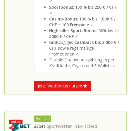
✓
Sportbonus
: 100 % bis
250 € / CHF
✓
Casino-Bonus
: 100 % bis
1.000 € /
CHF + 100 Freispiele
✓
Highroller Sport-Bonus:
50% bis zu
5000 € / CHF
✓
Großzügiges
Cashback bis 2.000 € /
CHF
sowie regelmäßige
Promotionen ✓
Flexible Ein- und Auszahlungen per
Kreditkarte, Crypto und E-Wallets ✓
Jetzt Wettbonus nutzen
Premium
online
22bet
Sportwetten in
Lollschied