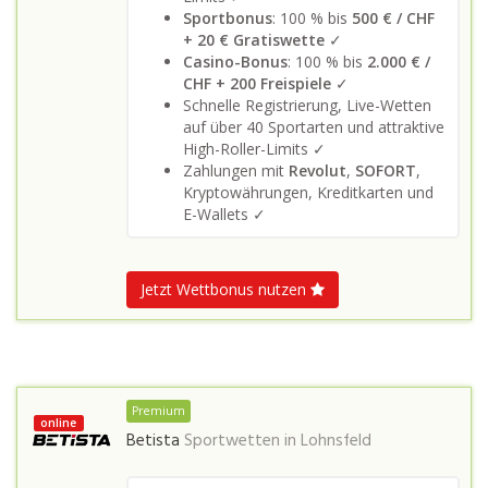
Sportbonus
: 100 % bis
500 € / CHF
+ 20 € Gratiswette
✓
Casino-Bonus
: 100 % bis
2.000 € /
CHF + 200 Freispiele
✓
Schnelle Registrierung, Live-Wetten
auf über 40 Sportarten und attraktive
High-Roller-Limits ✓
Zahlungen mit
Revolut
,
SOFORT
,
Kryptowährungen, Kreditkarten und
E-Wallets ✓
Jetzt Wettbonus nutzen
Premium
online
Betista
Sportwetten in
Lohnsfeld