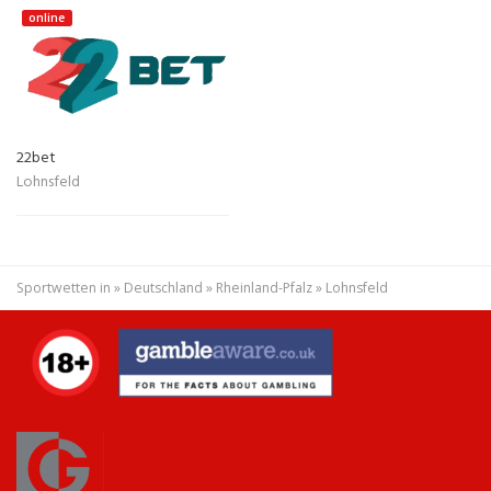
online
22bet
Lohnsfeld
Sportwetten in
»
Deutschland
»
Rheinland-Pfalz
»
Lohnsfeld