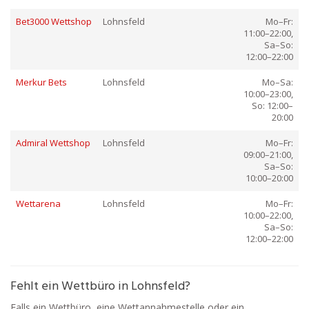
Bet3000 Wettshop
Lohnsfeld
Mo–Fr:
11:00–22:00,
Sa–So:
12:00–22:00
Merkur Bets
Lohnsfeld
Mo–Sa:
10:00–23:00,
So: 12:00–
20:00
Admiral Wettshop
Lohnsfeld
Mo–Fr:
09:00–21:00,
Sa–So:
10:00–20:00
Wettarena
Lohnsfeld
Mo–Fr:
10:00–22:00,
Sa–So:
12:00–22:00
Fehlt ein Wettbüro in Lohnsfeld?
Falls ein Wettbüro, eine Wettannahmestelle oder ein