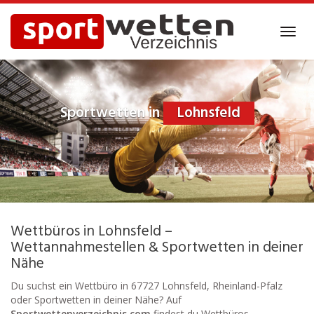
Skip
to
Toggl
main
navig
content
Sportwetten in
Lohnsfeld
Wettbüros in Lohnsfeld –
Wettannahmestellen & Sportwetten in deiner
Nähe
Du suchst ein Wettbüro in 67727 Lohnsfeld, Rheinland-Pfalz
oder Sportwetten in deiner Nähe? Auf
Sportwettenverzeichnis.com
findest du Wettbüros,