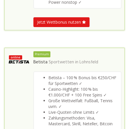
Power nonstop ✓
Jetzt Wettbonus nutzen
Premium
online
Betista
Sportwetten in
Lohnsfeld
Betista – 100 % Bonus bis €250/CHF
für Sportwetten ✓
Casino-Highlight: 100 % bis
€1.000/CHF + 100 Free Spins ✓
Große Wettvielfalt: Fußball, Tennis
uvm. ✓
Live-Quoten ohne Limits ✓
Zahlungsmethoden: Visa,
Mastercard, Skrill, Neteller, Bitcoin