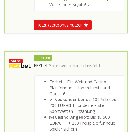
Wallet oder Krypto! ✓
Jetzt Wettbonus nutzen
Premium
online
FEZbet
Sportwetten in
Lohnsfeld
Fezbet – Die Wett und Casino
Plattform mit Hohen Limits und
Quoten!
✔
Neukundenbonus
: 100 % bis zu
200 EUR/CHF für deine erste
Sportwetten-Einzahlung
🎰
Casino-Angebot
: Bis zu 500
EUR/CHF + 200 Freispiele für neue
Spieler sichern