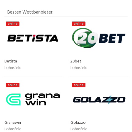
Besten Wettbanbieter:
online
online
Betista
20bet
Lohnsfeld
Lohnsfeld
online
online
Granawin
Golazzo
Lohnsfeld
Lohnsfeld