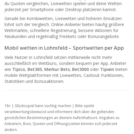
du Quoten vergleichen, Livewetten spielen und deine Wetten
jederzeit per Smartphone oder Desktop platzieren kannst.
Gerade bei Kombiwetten, Livewetten und höheren Einsätzen
lohnt sich der Vergleich. Online-Anbieter bieten häufig größere
Wettmärkte, schnellere Registrierung, bessere Aktionen für
Neukunden und regelmäßig Freebets oder Bonusangebote.
Mobil wetten in Lohnsfeld – Sportwetten per App
Viele Nutzer in Lohnsfeld setzen mittlerweile nicht mehr
ausschließlich im Wettbüro, sondern bequem per App. Anbieter
wie
Tipico
,
Bet365
,
Merkur Bets
,
Bet3000
oder
Tipwin
bieten
mobile Wettplattformen mit Livewetten, Cashout-Funktionen,
Statistiken und Bonusaktionen.
18+ | Glücksspiel kann süchtig machen | Bitte spiele
verantwortungsbewusst und informiere dich über die geltenden
gesetzlichen Bestimmungen an deinem Aufenthaltsort. Angaben zu
Anbietern, Boni, Quoten und Öffnungszeiten können sich jederzeit
ändern.