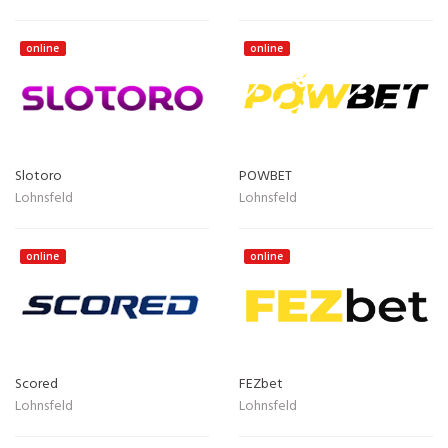
online
online
Slotoro
POWBET
Lohnsfeld
Lohnsfeld
online
online
Scored
FEZbet
Lohnsfeld
Lohnsfeld