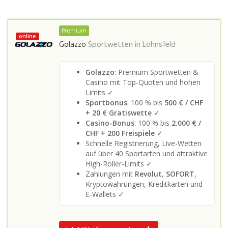
Premium
online
Golazzo
Sportwetten in
Lohnsfeld
Golazzo
: Premium Sportwetten &
Casino mit Top-Quoten und hohen
Limits ✓
Sportbonus
: 100 % bis
500 € / CHF
+ 20 € Gratiswette
✓
Casino-Bonus
: 100 % bis
2.000 € /
CHF + 200 Freispiele
✓
Schnelle Registrierung, Live-Wetten
auf über 40 Sportarten und attraktive
High-Roller-Limits ✓
Zahlungen mit
Revolut
,
SOFORT
,
Kryptowährungen, Kreditkarten und
E-Wallets ✓