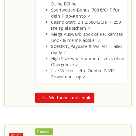
Deine Bühne.
Sportwetten-Bonus:
700 €/CHF für
dein Tipp-Konto
✓
Casino-Start: Bis
2.500 €/CHF + 250
Freispiele
sichern ✓
Mega-Auswahl: Book of Ra, Ramses
Book & mehr Klassiker ✓
SOFORT
,
Paysafe
& Wallets – alles
ready ✓
High Stakes willkommen – zock ohne
Obergrenze ✓
Live-Wetten, fette Quoten & VIP-
Power nonstop ✓
Jetzt Wettbonus nutzen
Premium
online