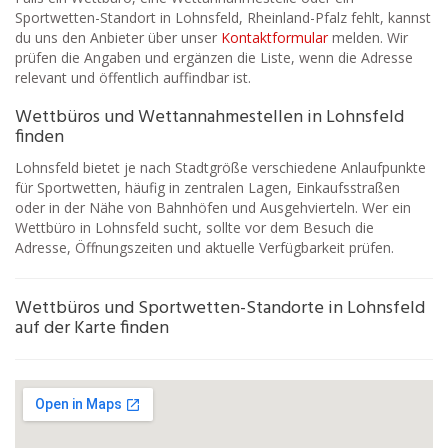
Sportwetten-Standort in Lohnsfeld, Rheinland-Pfalz fehlt, kannst
du uns den Anbieter über unser
Kontaktformular
melden. Wir
prüfen die Angaben und ergänzen die Liste, wenn die Adresse
relevant und öffentlich auffindbar ist.
Wettbüros und Wettannahmestellen in Lohnsfeld
finden
Lohnsfeld bietet je nach Stadtgröße verschiedene Anlaufpunkte
für Sportwetten, häufig in zentralen Lagen, Einkaufsstraßen
oder in der Nähe von Bahnhöfen und Ausgehvierteln. Wer ein
Wettbüro in Lohnsfeld sucht, sollte vor dem Besuch die
Adresse, Öffnungszeiten und aktuelle Verfügbarkeit prüfen.
Wettbüros und Sportwetten-Standorte in Lohnsfeld
auf der Karte finden