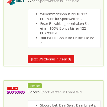
22bet
Sportwetten in
Lohnsfeld
Willkommensbonus bis zu
122
EUR/CHF
für Sportwetten ✓
Erste Einzahlung >> erhalten Sie
einen
100%
Bonus bis zu
122
EUR/CHF ✓
300 €/CHF
Bonus im Online Casino
✓
Jetzt Wettbonus nutzen
Premium
online
Slotoro
Sportwetten in
Lohnsfeld
Slotoro.bet: Dein Spiel. Dein Einsatz.