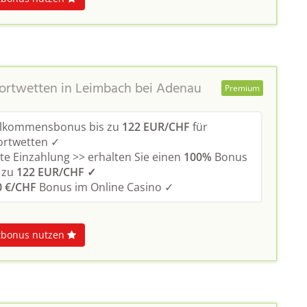
ortwetten in
Leimbach bei Adenau
Premium
llkommensbonus bis zu
122 EUR/CHF
für
ortwetten ✓
te Einzahlung >> erhalten Sie einen
100%
Bonus
 zu
122 EUR/CHF ✓
0 €/CHF
Bonus im Online Casino ✓
ttbonus nutzen