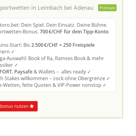
Sportwetten in
Leimbach bei Adenau
Premium
toro.bet: Dein Spiel. Dein Einsatz. Deine Bühne.
ortwetten-Bonus:
700 €/CHF für dein Tipp-Konto
ino-Start: Bis
2.500 €/CHF + 250 Freispiele
chern ✓
ga-Auswahl: Book of Ra, Ramses Book & mehr
ssiker ✓
FORT
,
Paysafe
& Wallets – alles ready ✓
gh Stakes willkommen – zock ohne Obergrenze ✓
e-Wetten, fette Quoten & VIP-Power nonstop ✓
ttbonus nutzen