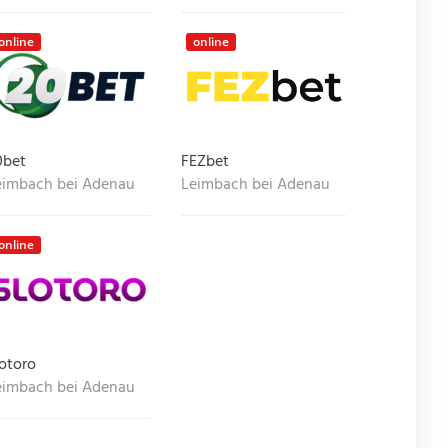
online
online
0bet
FEZbet
eimbach bei Adenau
Leimbach bei Adenau
online
lotoro
eimbach bei Adenau