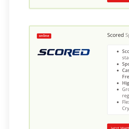
Scored
S
online
Sc
sta
Sp
Ca
Fre
Hig
Gr
re
Fle
Cry
Jetzt We