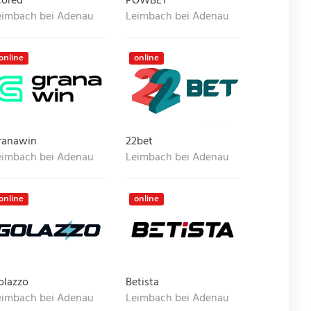
cored
POWBET
eimbach bei Adenau
Leimbach bei Adenau
online
online
ranawin
22bet
eimbach bei Adenau
Leimbach bei Adenau
online
online
olazzo
Betista
eimbach bei Adenau
Leimbach bei Adenau