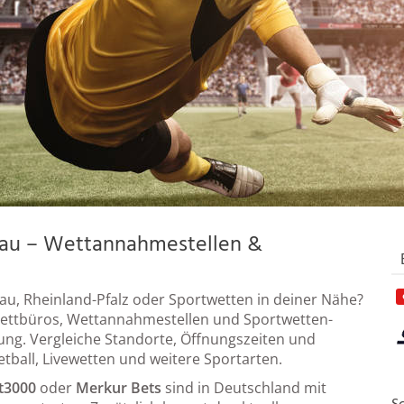
nau – Wettannahmestellen &
au, Rheinland-Pfalz oder Sportwetten in deiner Nähe?
ettbüros, Wettannahmestellen und Sportwetten-
ng. Vergleiche Standorte, Öffnungszeiten und
tball, Livewetten und weitere Sportarten.
t3000
oder
Merkur Bets
sind in Deutschland mit