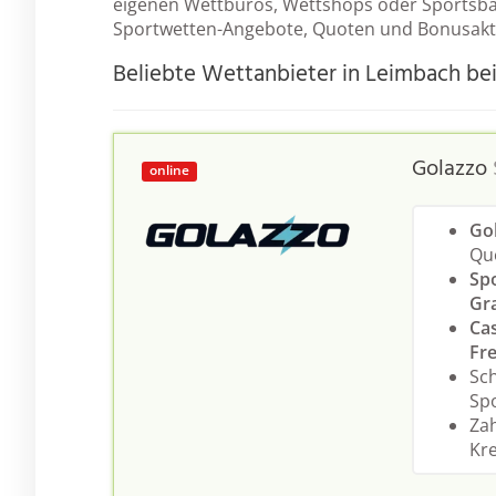
eigenen Wettbüros, Wettshops oder Sportsbars
Sportwetten-Angebote, Quoten und Bonusakti
Beliebte Wettanbieter in Leimbach be
Golazzo
online
Go
Qu
Sp
Gr
Ca
Fre
Sch
Spo
Za
Kre