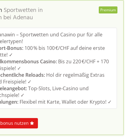
n
Sportwetten in
Premium
h bei Adenau
nawin – Sportwetten und Casino pur für alle
elertypen!
ort-Bonus:
100 % bis 100 €/CHF auf deine erste
tte! ✓
llkommensbonus Casino:
Bis zu 220 €/CHF + 170
ispiele! ✓
chentliche Reloads:
Hol dir regelmäßig Extras
 Freispiele! ✓
eleangebot:
Top-Slots, Live-Casino und
chspiele! ✓
hlungen:
Flexibel mit Karte, Wallet oder Krypto! ✓
ttbonus nutzen