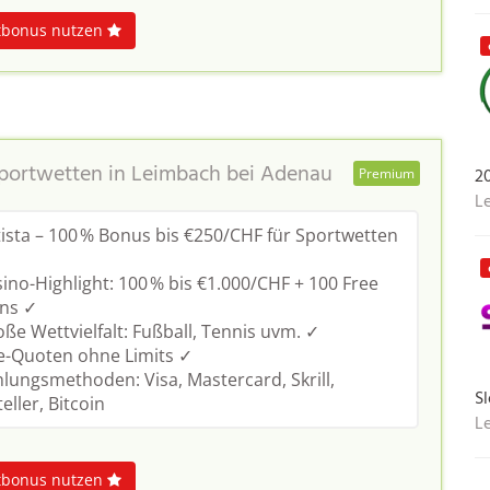
ttbonus nutzen
portwetten in
Leimbach bei Adenau
2
Premium
L
ista – 100 % Bonus bis €250/CHF für Sportwetten
ino-Highlight: 100 % bis €1.000/CHF + 100 Free
ins ✓
ße Wettvielfalt: Fußball, Tennis uvm. ✓
e-Quoten ohne Limits ✓
lungsmethoden: Visa, Mastercard, Skrill,
S
eller, Bitcoin
L
ttbonus nutzen