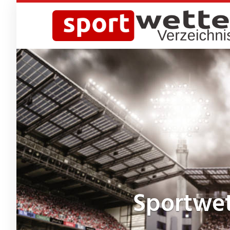
Skip
to
main
content
Sportwet