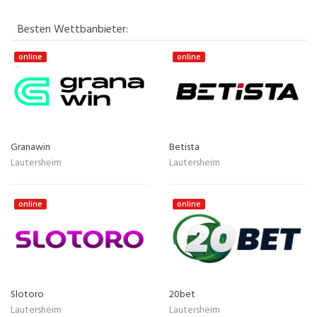
Besten Wettbanbieter:
online
online
Granawin
Betista
Lautersheim
Lautersheim
online
online
Slotoro
20bet
Lautersheim
Lautersheim