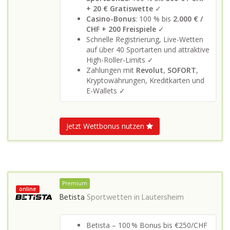
+ 20 € Gratiswette
✓
Casino-Bonus
: 100 % bis
2.000 € /
CHF + 200 Freispiele
✓
Schnelle Registrierung, Live-Wetten
auf über 40 Sportarten und attraktive
High-Roller-Limits ✓
Zahlungen mit
Revolut
,
SOFORT
,
Kryptowährungen, Kreditkarten und
E-Wallets ✓
Jetzt Wettbonus nutzen
Premium
online
Betista
Sportwetten in
Lautersheim
Betista – 100 % Bonus bis €250/CHF