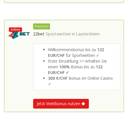
Premium
online
22bet
Sportwetten in
Lautersheim
Willkommensbonus bis zu
122
EUR/CHF
für Sportwetten ✓
Erste Einzahlung >> erhalten Sie
einen
100%
Bonus bis zu
122
EUR/CHF ✓
300 €/CHF
Bonus im Online Casino
✓
Jetzt Wettbonus nutzen