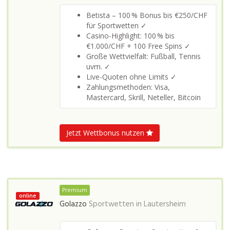
Betista – 100 % Bonus bis €250/CHF
für Sportwetten ✓
Casino-Highlight: 100 % bis
€1.000/CHF + 100 Free Spins ✓
Große Wettvielfalt: Fußball, Tennis
uvm. ✓
Live-Quoten ohne Limits ✓
Zahlungsmethoden: Visa,
Mastercard, Skrill, Neteller, Bitcoin
Jetzt Wettbonus nutzen
Premium
online
Golazzo
Sportwetten in
Lautersheim