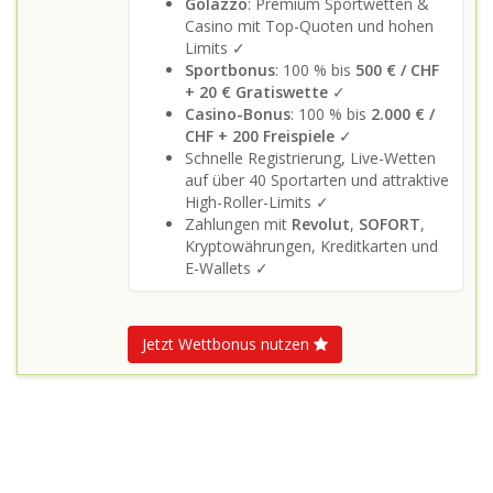
Golazzo
: Premium Sportwetten &
Casino mit Top-Quoten und hohen
Limits ✓
Sportbonus
: 100 % bis
500 € / CHF
+ 20 € Gratiswette
✓
Casino-Bonus
: 100 % bis
2.000 € /
CHF + 200 Freispiele
✓
Schnelle Registrierung, Live-Wetten
auf über 40 Sportarten und attraktive
High-Roller-Limits ✓
Zahlungen mit
Revolut
,
SOFORT
,
Kryptowährungen, Kreditkarten und
E-Wallets ✓
Jetzt Wettbonus nutzen