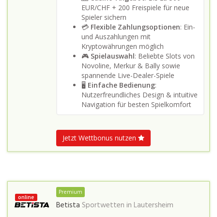
EUR/CHF + 200 Freispiele für neue
Spieler sichern
💳
Flexible Zahlungsoptionen
: Ein-
und Auszahlungen mit
Kryptowährungen möglich
🎮
Spielauswahl
: Beliebte Slots von
Novoline, Merkur & Bally sowie
spannende Live-Dealer-Spiele
🖥️
Einfache Bedienung
:
Nutzerfreundliches Design & intuitive
Navigation für besten Spielkomfort
Jetzt Wettbonus nutzen
Premium
online
Betista
Sportwetten in
Lautersheim