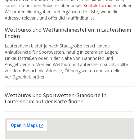
kannst du uns den Anbieter über unser
Kontaktformular
melden.
Wir prüfen die Angaben und ergänzen die Liste, wenn die
Adresse relevant und öffentlich auffindbar ist.
Wettbüros und Wettannahmestellen in Lautersheim
finden
Lautersheim bietet je nach Stadtgröße verschiedene
Anlaufpunkte für Sportwetten, häufig in zentralen Lagen,
Einkaufsstraßen oder in der Nähe von Bahnhöfen und
Ausgehvierteln. Wer ein Wettbüro in Lautersheim sucht, sollte
vor dem Besuch die Adresse, Öffnungszeiten und aktuelle
Verfügbarkeit prüfen.
Wettbüros und Sportwetten-Standorte in
Lautersheim auf der Karte finden