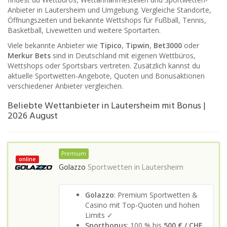
Anbieter in Lautersheim und Umgebung. Vergleiche Standorte,
Öffnungszeiten und bekannte Wettshops für Fußball, Tennis,
Basketball, Livewetten und weitere Sportarten.
Viele bekannte Anbieter wie
Tipico
,
Tipwin
,
Bet3000
oder
Merkur Bets
sind in Deutschland mit eigenen Wettbüros,
Wettshops oder Sportsbars vertreten. Zusätzlich kannst du
aktuelle Sportwetten-Angebote, Quoten und Bonusaktionen
verschiedener Anbieter vergleichen.
Beliebte Wettanbieter in Lautersheim mit Bonus |
2026 August
Premium
online
Golazzo
Sportwetten in
Lautersheim
Golazzo
: Premium Sportwetten &
Casino mit Top-Quoten und hohen
Limits ✓
Sportbonus
: 100 % bis
500 € / CHF