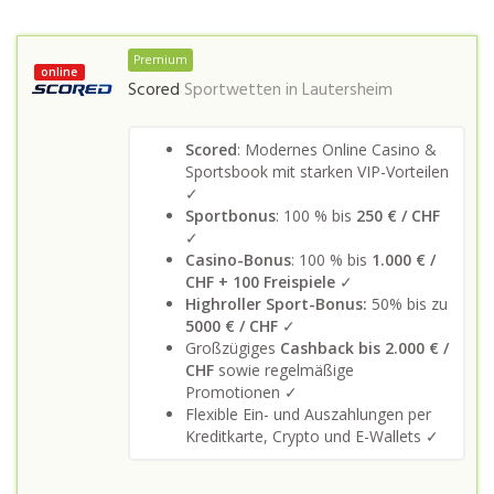
Premium
online
Scored
Sportwetten in
Lautersheim
Scored
: Modernes Online Casino &
Sportsbook mit starken VIP-Vorteilen
✓
Sportbonus
: 100 % bis
250 € / CHF
✓
Casino-Bonus
: 100 % bis
1.000 € /
CHF + 100 Freispiele
✓
Highroller Sport-Bonus:
50% bis zu
5000 € / CHF
✓
Großzügiges
Cashback bis 2.000 € /
CHF
sowie regelmäßige
Promotionen ✓
Flexible Ein- und Auszahlungen per
Kreditkarte, Crypto und E-Wallets ✓