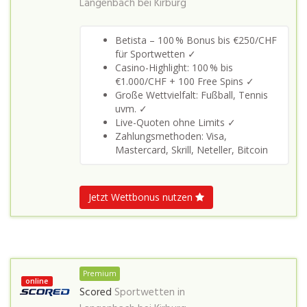
Langenbach bei Kirburg
Betista – 100 % Bonus bis €250/CHF
für Sportwetten ✓
Casino-Highlight: 100 % bis
€1.000/CHF + 100 Free Spins ✓
Große Wettvielfalt: Fußball, Tennis
uvm. ✓
Live-Quoten ohne Limits ✓
Zahlungsmethoden: Visa,
Mastercard, Skrill, Neteller, Bitcoin
Jetzt Wettbonus nutzen
Premium
online
Scored
Sportwetten in