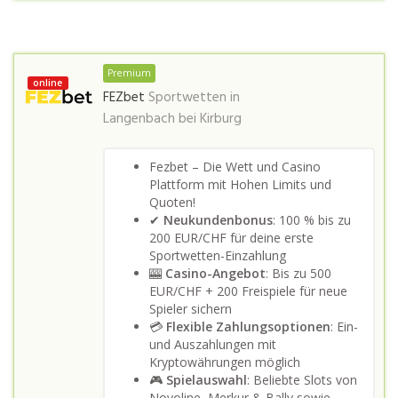
Premium
online
FEZbet
Sportwetten in
Langenbach bei Kirburg
Fezbet – Die Wett und Casino
Plattform mit Hohen Limits und
Quoten!
✔
Neukundenbonus
: 100 % bis zu
200 EUR/CHF für deine erste
Sportwetten-Einzahlung
🎰
Casino-Angebot
: Bis zu 500
EUR/CHF + 200 Freispiele für neue
Spieler sichern
💳
Flexible Zahlungsoptionen
: Ein-
und Auszahlungen mit
Kryptowährungen möglich
🎮
Spielauswahl
: Beliebte Slots von
Novoline, Merkur & Bally sowie