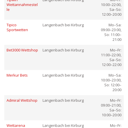
Wettannahmestel
10:00–22:00,
le
Sa–So:
12:00–20:00
Tipico
Langenbach bei Kirburg
Mo–Sa:
Sportwetten
09:00–23:00,
So: 11:00–
21:00
Bet3000 Wettshop
Langenbach bei Kirburg
Mo–Fr:
11:00–22:00,
Sa–So:
12:00–22:00
Merkur Bets
Langenbach bei Kirburg
Mo–Sa:
10:00–23:00,
So: 12:00–
20:00
Admiral Wettshop
Langenbach bei Kirburg
Mo–Fr:
09:00–21:00,
Sa–So:
10:00–20:00
Wettarena
Langenbach bei Kirburg
Mo–Fr: