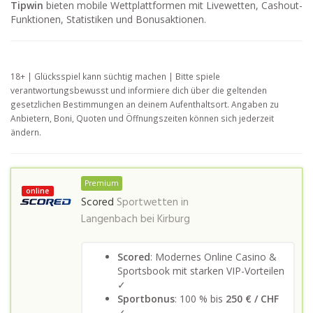
Tipwin
bieten mobile Wettplattformen mit Livewetten, Cashout-
Funktionen, Statistiken und Bonusaktionen.
18+ | Glücksspiel kann süchtig machen | Bitte spiele
verantwortungsbewusst und informiere dich über die geltenden
gesetzlichen Bestimmungen an deinem Aufenthaltsort. Angaben zu
Anbietern, Boni, Quoten und Öffnungszeiten können sich jederzeit
ändern.
Premium
online
Scored
Sportwetten in
Langenbach bei Kirburg
Scored
: Modernes Online Casino &
Sportsbook mit starken VIP-Vorteilen
✓
Sportbonus
: 100 % bis
250 € / CHF
✓