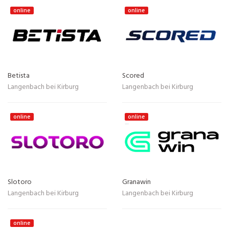
online
online
Betista
Scored
Langenbach bei Kirburg
Langenbach bei Kirburg
online
online
Slotoro
Granawin
Langenbach bei Kirburg
Langenbach bei Kirburg
online