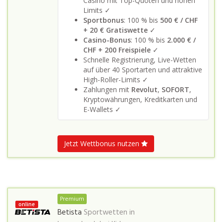
Casino mit Top-Quoten und hohen
Limits ✓
Sportbonus
: 100 % bis
500 € / CHF
+ 20 € Gratiswette
✓
Casino-Bonus
: 100 % bis
2.000 € /
CHF + 200 Freispiele
✓
Schnelle Registrierung, Live-Wetten
auf über 40 Sportarten und attraktive
High-Roller-Limits ✓
Zahlungen mit
Revolut
,
SOFORT
,
Kryptowährungen, Kreditkarten und
E-Wallets ✓
Jetzt Wettbonus nutzen
Premium
online
Betista
Sportwetten in