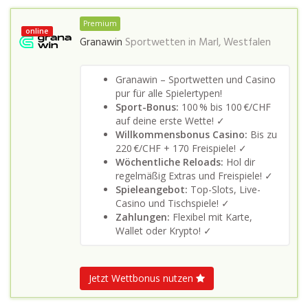
Premium
online
Granawin
Sportwetten in
Marl, Westfalen
Granawin – Sportwetten und Casino
pur für alle Spielertypen!
Sport-Bonus:
100 % bis 100 €/CHF
auf deine erste Wette! ✓
Willkommensbonus Casino:
Bis zu
220 €/CHF + 170 Freispiele! ✓
Wöchentliche Reloads:
Hol dir
regelmäßig Extras und Freispiele! ✓
Spieleangebot:
Top-Slots, Live-
Casino und Tischspiele! ✓
Zahlungen:
Flexibel mit Karte,
Wallet oder Krypto! ✓
Jetzt Wettbonus nutzen