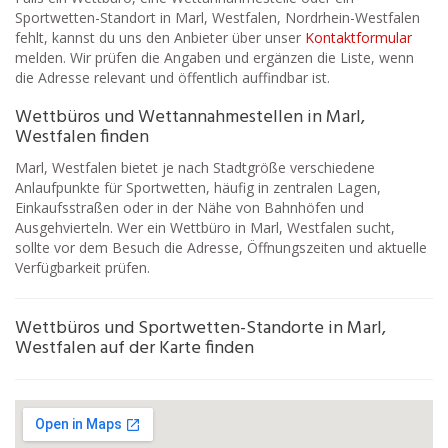
Sportwetten-Standort in Marl, Westfalen, Nordrhein-Westfalen
fehlt, kannst du uns den Anbieter über unser
Kontaktformular
melden. Wir prüfen die Angaben und ergänzen die Liste, wenn
die Adresse relevant und öffentlich auffindbar ist.
Wettbüros und Wettannahmestellen in Marl,
Westfalen finden
Marl, Westfalen bietet je nach Stadtgröße verschiedene
Anlaufpunkte für Sportwetten, häufig in zentralen Lagen,
Einkaufsstraßen oder in der Nähe von Bahnhöfen und
Ausgehvierteln. Wer ein Wettbüro in Marl, Westfalen sucht,
sollte vor dem Besuch die Adresse, Öffnungszeiten und aktuelle
Verfügbarkeit prüfen.
Wettbüros und Sportwetten-Standorte in Marl,
Westfalen auf der Karte finden