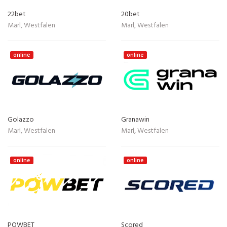
22bet
20bet
Marl, Westfalen
Marl, Westfalen
online
online
Golazzo
Granawin
Marl, Westfalen
Marl, Westfalen
online
online
POWBET
Scored