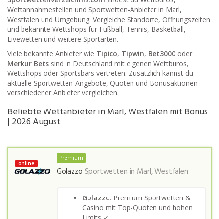
Wettannahmestellen und Sportwetten-Anbieter in Marl,
Westfalen und Umgebung. Vergleiche Standorte, Öffnungszeiten
und bekannte Wettshops für Fußball, Tennis, Basketball,
Livewetten und weitere Sportarten.
Viele bekannte Anbieter wie
Tipico
,
Tipwin
,
Bet3000
oder
Merkur Bets
sind in Deutschland mit eigenen Wettbüros,
Wettshops oder Sportsbars vertreten. Zusätzlich kannst du
aktuelle Sportwetten-Angebote, Quoten und Bonusaktionen
verschiedener Anbieter vergleichen.
Beliebte Wettanbieter in Marl, Westfalen mit Bonus
| 2026 August
Premium
online
Golazzo
Sportwetten in
Marl, Westfalen
Golazzo
: Premium Sportwetten &
Casino mit Top-Quoten und hohen
Limits ✓