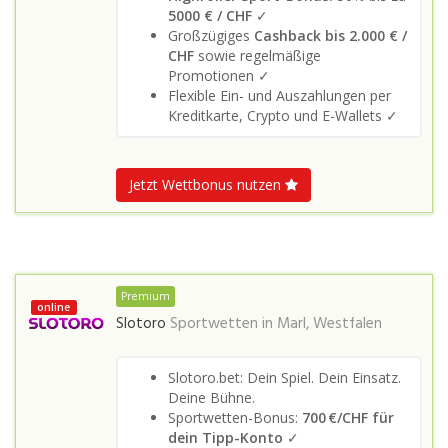
5000 € / CHF
✓
Großzügiges
Cashback bis 2.000 € /
CHF
sowie regelmäßige
Promotionen ✓
Flexible Ein- und Auszahlungen per
Kreditkarte, Crypto und E-Wallets ✓
Jetzt Wettbonus nutzen
Premium
online
Slotoro
Sportwetten in
Marl, Westfalen
Slotoro.bet: Dein Spiel. Dein Einsatz.
Deine Bühne.
Sportwetten-Bonus:
700 €/CHF für
dein Tipp-Konto
✓