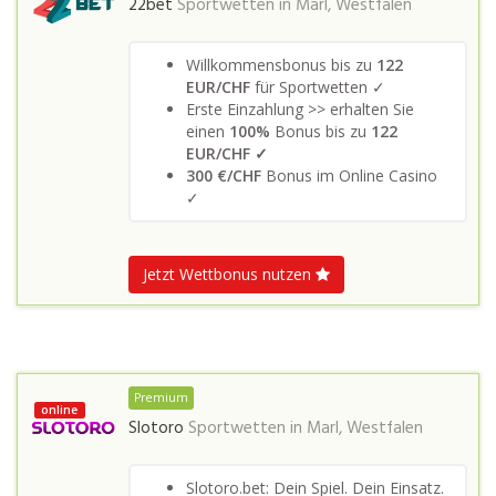
22bet
Sportwetten in
Marl, Westfalen
Willkommensbonus bis zu
122
EUR/CHF
für Sportwetten ✓
Erste Einzahlung >> erhalten Sie
einen
100%
Bonus bis zu
122
EUR/CHF ✓
300 €/CHF
Bonus im Online Casino
✓
Jetzt Wettbonus nutzen
Premium
online
Slotoro
Sportwetten in
Marl, Westfalen
Slotoro.bet: Dein Spiel. Dein Einsatz.