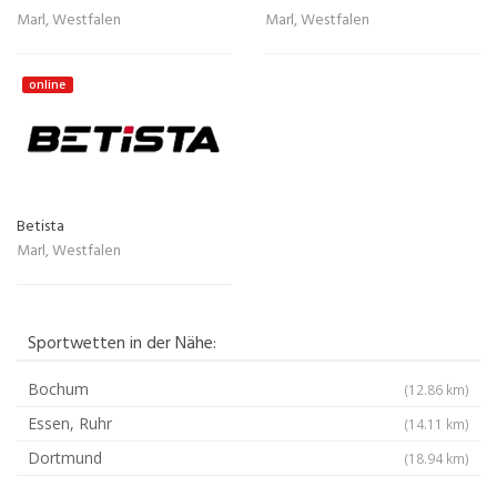
Marl, Westfalen
Marl, Westfalen
online
Betista
Marl, Westfalen
Sportwetten in der Nähe:
Bochum
(12.86 km)
Essen, Ruhr
(14.11 km)
Dortmund
(18.94 km)