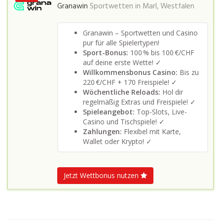
Granawin
Sportwetten in
Marl, Westfalen
Granawin – Sportwetten und Casino
pur für alle Spielertypen!
Sport-Bonus:
100 % bis 100 €/CHF
auf deine erste Wette! ✓
Willkommensbonus Casino:
Bis zu
220 €/CHF + 170 Freispiele! ✓
Wöchentliche Reloads:
Hol dir
regelmäßig Extras und Freispiele! ✓
Spieleangebot:
Top-Slots, Live-
Casino und Tischspiele! ✓
Zahlungen:
Flexibel mit Karte,
Wallet oder Krypto! ✓
Jetzt Wettbonus nutzen