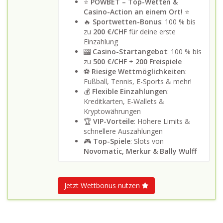
⭐
POWBET – Top-Wetten &
Casino-Action an einem Ort!
⭐
🔥
Sportwetten-Bonus
: 100 % bis
zu
200 €/CHF
für deine erste
Einzahlung
🎰
Casino-Startangebot
: 100 % bis
zu
500 €/CHF
+
200 Freispiele
⚽
Riesige Wettmöglichkeiten
:
Fußball, Tennis, E-Sports & mehr!
💰
Flexible Einzahlungen
:
Kreditkarten, E-Wallets &
Kryptowährungen
🏆
VIP-Vorteile
: Höhere Limits &
schnellere Auszahlungen
🎮
Top-Spiele
: Slots von
Novomatic, Merkur & Bally Wulff
Jetzt Wettbonus nutzen