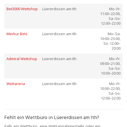
Bet3000 Wettshop
Lüererdissen am Ith
Mo–Fr:
11:00–22:00,
Sa–So:
12:00–22:00
Merkur Bets
Lüererdissen am Ith
Mo–Sa:
10:00–23:00,
So: 12:00–
20:00
Admiral Wettshop
Lüererdissen am Ith
Mo–Fr:
09:00–21:00,
Sa–So:
10:00–20:00
Wettarena
Lüererdissen am Ith
Mo–Fr:
10:00–22:00,
Sa–So:
12:00–22:00
Fehlt ein Wettbüro in Lüererdissen am Ith?
Falls ein Wettbüro, eine Wettannahmestelle oder ein