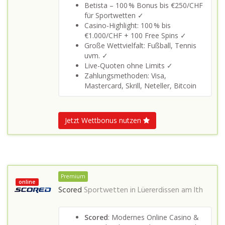
Betista – 100 % Bonus bis €250/CHF
für Sportwetten ✓
Casino-Highlight: 100 % bis
€1.000/CHF + 100 Free Spins ✓
Große Wettvielfalt: Fußball, Tennis
uvm. ✓
Live-Quoten ohne Limits ✓
Zahlungsmethoden: Visa,
Mastercard, Skrill, Neteller, Bitcoin
Jetzt Wettbonus nutzen
Premium
online
Scored
Sportwetten in
Lüererdissen am Ith
Scored
: Modernes Online Casino &