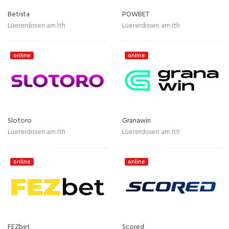
Betista
POWBET
Lüererdissen am Ith
Lüererdissen am Ith
online
online
Slotoro
Granawin
Lüererdissen am Ith
Lüererdissen am Ith
online
online
FEZbet
Scored