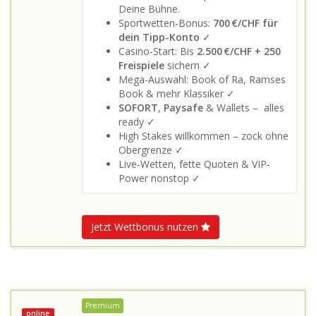
Deine Bühne.
Sportwetten-Bonus:
700 €/CHF für
dein Tipp-Konto
✓
Casino-Start: Bis
2.500 €/CHF + 250
Freispiele
sichern ✓
Mega-Auswahl: Book of Ra, Ramses
Book & mehr Klassiker ✓
SOFORT
,
Paysafe
& Wallets – alles
ready ✓
High Stakes willkommen – zock ohne
Obergrenze ✓
Live-Wetten, fette Quoten & VIP-
Power nonstop ✓
Jetzt Wettbonus nutzen
Premium
online