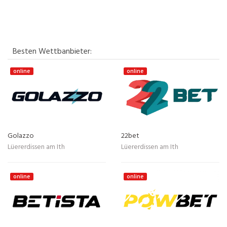
Besten Wettbanbieter:
online
online
Golazzo
22bet
Lüererdissen am Ith
Lüererdissen am Ith
online
online