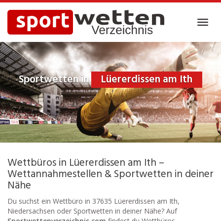
Skip
to
Toggl
main
navig
content
Sportwetten in
Lüererdissen am Ith
Wettbüros in Lüererdissen am Ith –
Wettannahmestellen & Sportwetten in deiner
Nähe
Du suchst ein Wettbüro in 37635 Lüererdissen am Ith,
Niedersachsen oder Sportwetten in deiner Nähe? Auf
Sportwettenverzeichnis.com
findest du Wettbüros,