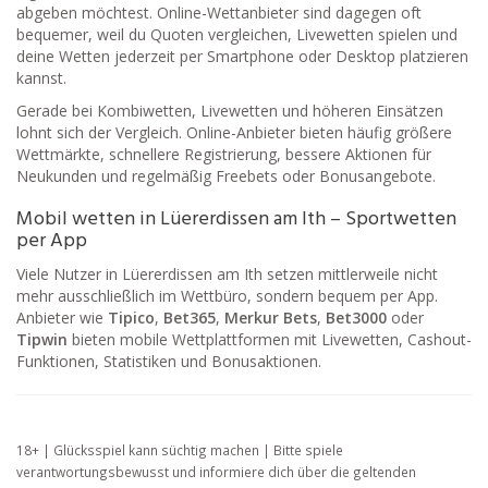
abgeben möchtest. Online-Wettanbieter sind dagegen oft
bequemer, weil du Quoten vergleichen, Livewetten spielen und
deine Wetten jederzeit per Smartphone oder Desktop platzieren
kannst.
Gerade bei Kombiwetten, Livewetten und höheren Einsätzen
lohnt sich der Vergleich. Online-Anbieter bieten häufig größere
Wettmärkte, schnellere Registrierung, bessere Aktionen für
Neukunden und regelmäßig Freebets oder Bonusangebote.
Mobil wetten in Lüererdissen am Ith – Sportwetten
per App
Viele Nutzer in Lüererdissen am Ith setzen mittlerweile nicht
mehr ausschließlich im Wettbüro, sondern bequem per App.
Anbieter wie
Tipico
,
Bet365
,
Merkur Bets
,
Bet3000
oder
Tipwin
bieten mobile Wettplattformen mit Livewetten, Cashout-
Funktionen, Statistiken und Bonusaktionen.
18+ | Glücksspiel kann süchtig machen | Bitte spiele
verantwortungsbewusst und informiere dich über die geltenden