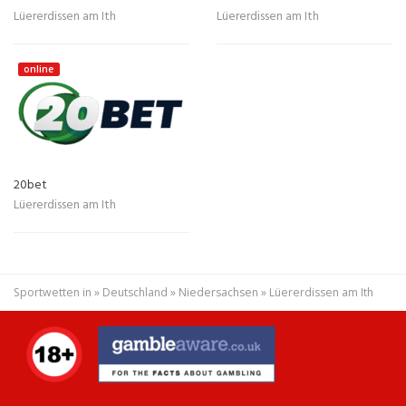
Lüererdissen am Ith
Lüererdissen am Ith
online
20bet
Lüererdissen am Ith
Sportwetten in
»
Deutschland
»
Niedersachsen
»
Lüererdissen am Ith