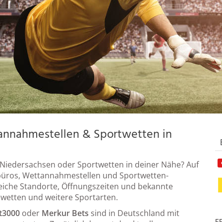
annahmestellen & Sportwetten in
 Niedersachsen oder Sportwetten in deiner Nähe? Auf
büros, Wettannahmestellen und Sportwetten-
eiche Standorte, Öffnungszeiten und bekannte
vewetten und weitere Sportarten.
t3000
oder
Merkur Bets
sind in Deutschland mit