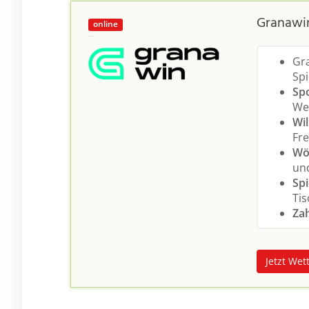
Granawi
online
Gra
Spi
Sp
We
Wi
Fre
Wö
und
Spi
Tis
Za
Jetzt We