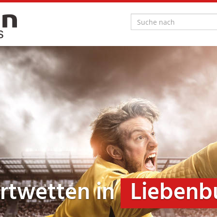
rtwetten in
Liebenb