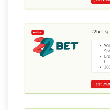
22bet
Sp
online
Wi
Sp
Ers
bis
30
Jetzt We