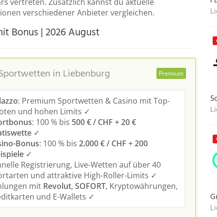
F
 vertreten. Zusätzlich kannst du aktuelle
L
onen verschiedener Anbieter vergleichen.
mit Bonus | 2026 August
Sportwetten in
Liebenburg
Premium
S
lazzo
: Premium Sportwetten & Casino mit Top-
L
oten und hohen Limits ✓
ortbonus
: 100 % bis
500 € / CHF + 20 €
atiswette
✓
sino-Bonus
: 100 % bis
2.000 € / CHF + 200
ispiele
✓
nelle Registrierung, Live-Wetten auf über 40
rtarten und attraktive High-Roller-Limits ✓
hlungen mit
Revolut
,
SOFORT
, Kryptowährungen,
G
ditkarten und E-Wallets ✓
L