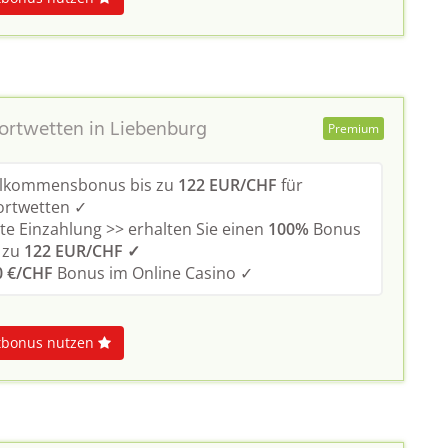
ortwetten in
Liebenburg
Premium
llkommensbonus bis zu
122 EUR/CHF
für
ortwetten ✓
te Einzahlung >> erhalten Sie einen
100%
Bonus
 zu
122 EUR/CHF ✓
0 €/CHF
Bonus im Online Casino ✓
ttbonus nutzen