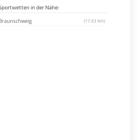
Sportwetten in der Nähe:
Braunschweig
(17.63 km)