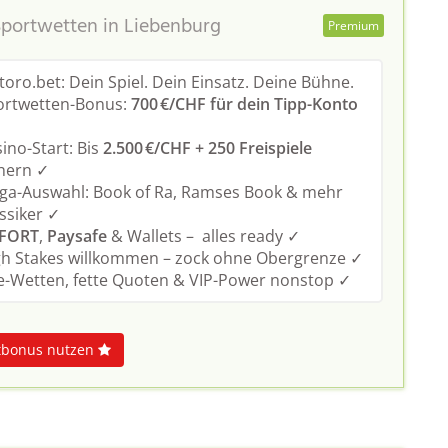
Sportwetten in
Liebenburg
Premium
toro.bet: Dein Spiel. Dein Einsatz. Deine Bühne.
ortwetten-Bonus:
700 €/CHF für dein Tipp-Konto
ino-Start: Bis
2.500 €/CHF + 250 Freispiele
chern ✓
ga-Auswahl: Book of Ra, Ramses Book & mehr
ssiker ✓
FORT
,
Paysafe
& Wallets – alles ready ✓
gh Stakes willkommen – zock ohne Obergrenze ✓
e-Wetten, fette Quoten & VIP-Power nonstop ✓
ttbonus nutzen