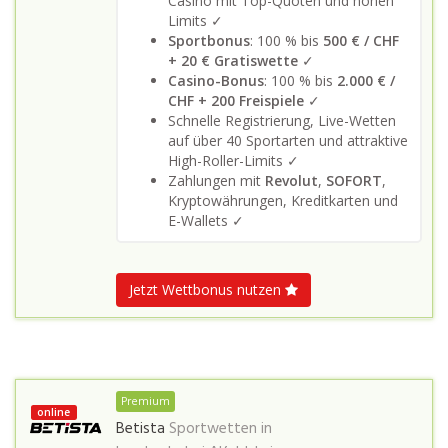
Casino mit Top-Quoten und hohen
Limits ✓
Sportbonus
: 100 % bis
500 € / CHF
+ 20 € Gratiswette
✓
Casino-Bonus
: 100 % bis
2.000 € /
CHF + 200 Freispiele
✓
Schnelle Registrierung, Live-Wetten
auf über 40 Sportarten und attraktive
High-Roller-Limits ✓
Zahlungen mit
Revolut
,
SOFORT
,
Kryptowährungen, Kreditkarten und
E-Wallets ✓
Jetzt Wettbonus nutzen
Premium
online
Betista
Sportwetten in