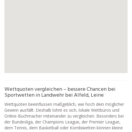
Wettquoten vergleichen – bessere Chancen bei
Sportwetten in Landwehr bei Alfeld, Leine
Wettquoten beeinflussen maßgeblich, wie hoch dein möglicher
Gewinn ausfällt. Deshalb lohnt es sich, lokale Wettbüros und
Online-Buchmacher miteinander zu vergleichen. Besonders bei
der Bundesliga, der Champions League, der Premier League,
dem Tennis, dem Basketball oder Kombiwetten können kleine