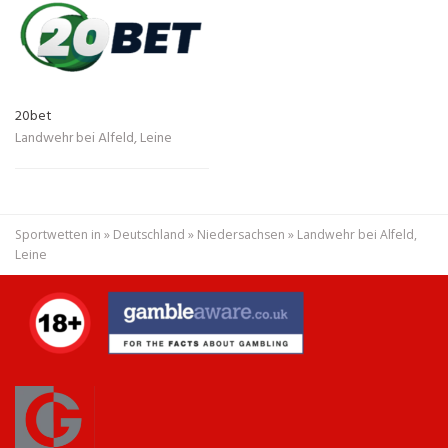
20bet
Landwehr bei Alfeld, Leine
Sportwetten in
»
Deutschland
»
Niedersachsen
»
Landwehr bei Alfeld,
Leine