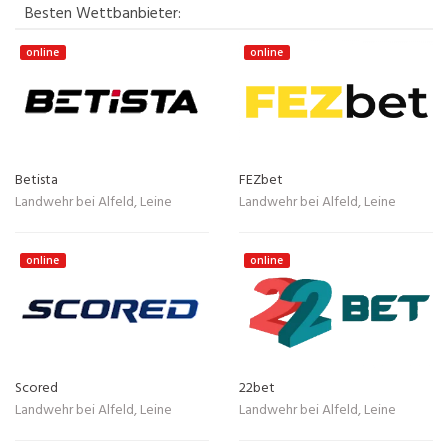
Besten Wettbanbieter:
online
online
Betista
FEZbet
Landwehr bei Alfeld, Leine
Landwehr bei Alfeld, Leine
online
online
Scored
22bet
Landwehr bei Alfeld, Leine
Landwehr bei Alfeld, Leine