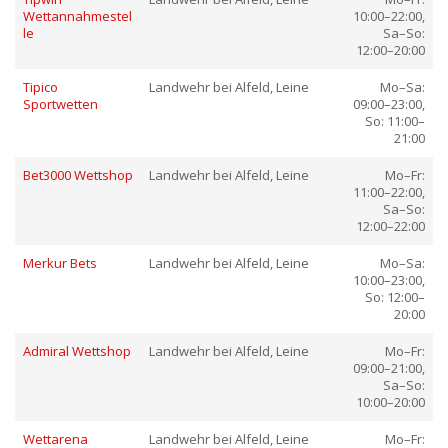
Wettannahmestel
10:00–22:00,
le
Sa–So:
12:00–20:00
Tipico
Landwehr bei Alfeld, Leine
Mo–Sa:
Sportwetten
09:00–23:00,
So: 11:00–
21:00
Bet3000 Wettshop
Landwehr bei Alfeld, Leine
Mo–Fr:
11:00–22:00,
Sa–So:
12:00–22:00
Merkur Bets
Landwehr bei Alfeld, Leine
Mo–Sa:
10:00–23:00,
So: 12:00–
20:00
Admiral Wettshop
Landwehr bei Alfeld, Leine
Mo–Fr:
09:00–21:00,
Sa–So:
10:00–20:00
Wettarena
Landwehr bei Alfeld, Leine
Mo–Fr: