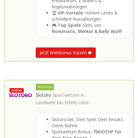
Kreditkarten, E-Wallets &
Kryptowährungen
🏆
VIP-Vorteile
: Höhere Limits &
schnellere Auszahlungen
🎮
Top-Spiele
: Slots von
Novomatic, Merkur & Bally Wulff
Jetzt Wettbonus nutzen
Premium
online
Slotoro
Sportwetten in
Landwehr bei Alfeld, Leine
Slotoro.bet: Dein Spiel. Dein Einsatz.
Deine Bühne.
Sportwetten-Bonus:
700 €/CHF für
dein Tipp-Konto
✓