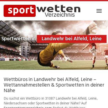
Skip
to
Toggl
main
navig
content
Sportwetten in
Landwehr bei Alfeld, Leine
Wettbüros in Landwehr bei Alfeld, Leine –
Wettannahmestellen & Sportwetten in deiner
Nähe
Du suchst ein Wettbüro in 31087 Landwehr bei Alfeld, Leine,
Niedersachsen oder Sportwetten in deiner Nähe? Auf
Sportwettenverzeichnis.com
findest du Wettbüros,