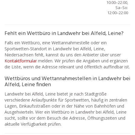
10:00–22:00,
Sa–So:
12:00–22:00
Fehlt ein Wettbüro in Landwehr bei Alfeld, Leine?
Falls ein Wettbüro, eine Wettannahmestelle oder ein
Sportwetten-Standort in Landwehr bei Alfeld, Leine,
Niedersachsen fehlt, kannst du uns den Anbieter über unser
Kontaktformular
melden. Wir prüfen die Angaben und ergänzen
die Liste, wenn die Adresse relevant und öffentlich auffindbar ist.
Wettbüros und Wettannahmestellen in Landwehr bei
Alfeld, Leine finden
Landwehr bei Alfeld, Leine bietet je nach Stadtgröße
verschiedene Anlaufpunkte für Sportwetten, häufig in zentralen
Lagen, Einkaufsstraßen oder in der Nähe von Bahnhöfen und
Ausgehvierteln. Wer ein Wettbüro in Landwehr bei Alfeld, Leine
sucht, sollte vor dem Besuch die Adresse, Öffnungszeiten und
aktuelle Verfügbarkeit prüfen.