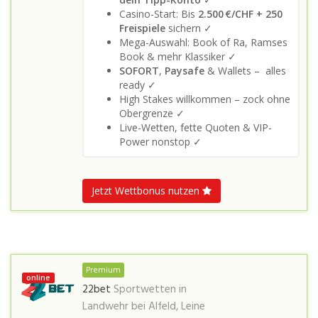
Casino-Start: Bis
2.500 €/CHF + 250
Freispiele
sichern ✓
Mega-Auswahl: Book of Ra, Ramses
Book & mehr Klassiker ✓
SOFORT
,
Paysafe
& Wallets – alles
ready ✓
High Stakes willkommen – zock ohne
Obergrenze ✓
Live-Wetten, fette Quoten & VIP-
Power nonstop ✓
Jetzt Wettbonus nutzen
Premium
online
22bet
Sportwetten in
Landwehr bei Alfeld, Leine