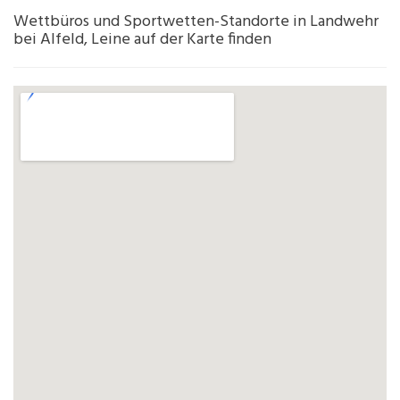
Wettbüros und Sportwetten-Standorte in Landwehr
bei Alfeld, Leine auf der Karte finden