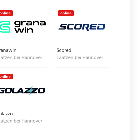
online
online
ranawin
Scored
aatzen bei Hannover
Laatzen bei Hannover
online
olazzo
aatzen bei Hannover