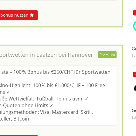
ttbonus nutzen
G
portwetten in
Laatzen bei Hannover
Premium
L
ista – 100 % Bonus bis €250/CHF für Sportwetten
ino-Highlight: 100 % bis €1.000/CHF + 100 Free
ins ✓
ße Wettvielfalt: Fußball, Tennis uvm. ✓
e-Quoten ohne Limits ✓
G
lungsmethoden: Visa, Mastercard, Skrill,
L
eller, Bitcoin