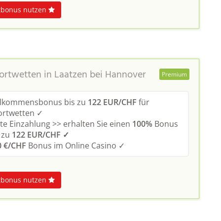
ttbonus nutzen
ortwetten in
Laatzen bei Hannover
Premium
llkommensbonus bis zu
122 EUR/CHF
für
ortwetten ✓
te Einzahlung >> erhalten Sie einen
100%
Bonus
 zu
122 EUR/CHF ✓
0 €/CHF
Bonus im Online Casino ✓
ttbonus nutzen