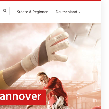
Städte & Regionen
Deutschland
Hannover