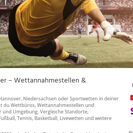
ver – Wettannahmestellen &
 Hannover, Niedersachsen oder Sportwetten in deiner
st du Wettbüros, Wettannahmestellen und
er und Umgebung. Vergleiche Standorte,
ßball, Tennis, Basketball, Livewetten und weitere