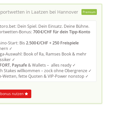
Sportwetten in
Laatzen bei Hannover
Premium
toro.bet: Dein Spiel. Dein Einsatz. Deine Bühne.
ortwetten-Bonus:
700 €/CHF für dein Tipp-Konto
ino-Start: Bis
2.500 €/CHF + 250 Freispiele
chern ✓
ga-Auswahl: Book of Ra, Ramses Book & mehr
ssiker ✓
FORT
,
Paysafe
& Wallets – alles ready ✓
gh Stakes willkommen – zock ohne Obergrenze ✓
e-Wetten, fette Quoten & VIP-Power nonstop ✓
ttbonus nutzen