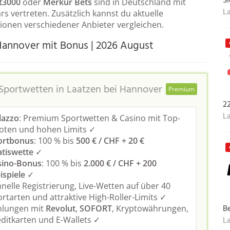
S
t3000
oder
Merkur Bets
sind in Deutschland mit
L
 vertreten. Zusätzlich kannst du aktuelle
onen verschiedener Anbieter vergleichen.
Hannover mit Bonus | 2026 August
Sportwetten in
Laatzen bei Hannover
Premium
2
L
lazzo
: Premium Sportwetten & Casino mit Top-
oten und hohen Limits ✓
ortbonus
: 100 % bis
500 € / CHF + 20 €
atiswette
✓
sino-Bonus
: 100 % bis
2.000 € / CHF + 200
ispiele
✓
nelle Registrierung, Live-Wetten auf über 40
rtarten und attraktive High-Roller-Limits ✓
Be
hlungen mit
Revolut
,
SOFORT
, Kryptowährungen,
ditkarten und E-Wallets ✓
L