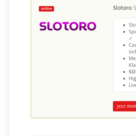
Slotoro
online
Slo
Sp
✓
Cas
si
Me
Kla
SO
Hi
Liv
Jetzt We