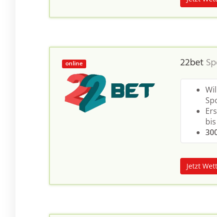
22bet
Sp
online
Wi
Sp
Ers
bis
30
Jetzt We