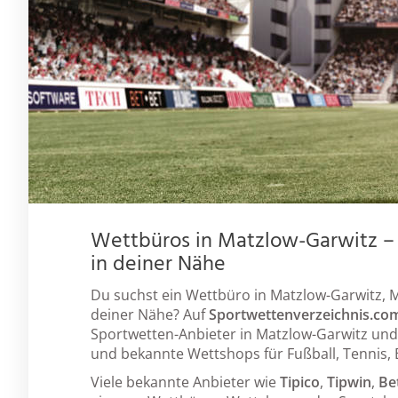
Wettbüros in Matzlow-Garwitz 
in deiner Nähe
Du suchst ein Wettbüro in Matzlow-Garwitz,
deiner Nähe? Auf
Sportwettenverzeichnis.co
Sportwetten-Anbieter in Matzlow-Garwitz un
und bekannte Wettshops für Fußball, Tennis, 
Viele bekannte Anbieter wie
Tipico
,
Tipwin
,
Be