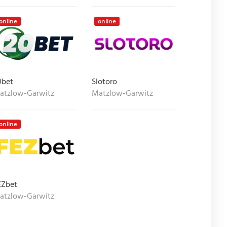
online
online
0bet
Slotoro
atzlow-Garwitz
Matzlow-Garwitz
online
EZbet
atzlow-Garwitz