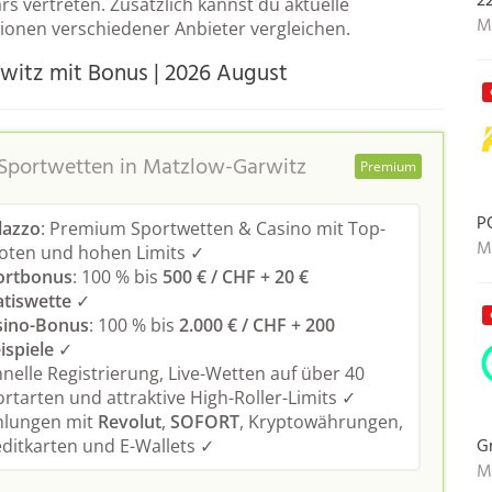
2
 vertreten. Zusätzlich kannst du aktuelle
M
onen verschiedener Anbieter vergleichen.
witz mit Bonus | 2026 August
Sportwetten in
Matzlow-Garwitz
Premium
P
lazzo
: Premium Sportwetten & Casino mit Top-
M
oten und hohen Limits ✓
ortbonus
: 100 % bis
500 € / CHF + 20 €
atiswette
✓
sino-Bonus
: 100 % bis
2.000 € / CHF + 200
ispiele
✓
nelle Registrierung, Live-Wetten auf über 40
rtarten und attraktive High-Roller-Limits ✓
hlungen mit
Revolut
,
SOFORT
, Kryptowährungen,
G
ditkarten und E-Wallets ✓
M