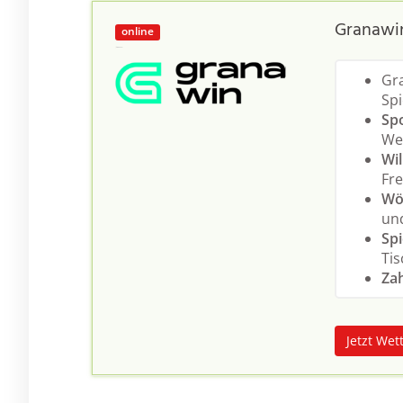
Granawi
online
Gra
Spi
Sp
We
Wi
Fre
Wö
und
Spi
Tis
Za
Jetzt We