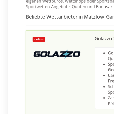
eigenen Wettbüros, Wettshops oder Sportsbars
Sportwetten-Angebote, Quoten und Bonusakti
Beliebte Wettanbieter in Matzlow-Gar
Golazzo
online
Go
Qu
Sp
Gr
Ca
Fre
Sch
Spo
Za
Kre