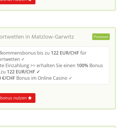
ortwetten in
Matzlow-Garwitz
Premium
llkommensbonus bis zu
122 EUR/CHF
für
ortwetten ✓
te Einzahlung >> erhalten Sie einen
100%
Bonus
 zu
122 EUR/CHF ✓
0 €/CHF
Bonus im Online Casino ✓
ttbonus nutzen