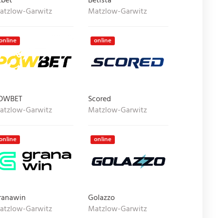
2bet
Betista
atzlow-Garwitz
Matzlow-Garwitz
online
online
OWBET
Scored
atzlow-Garwitz
Matzlow-Garwitz
online
online
ranawin
Golazzo
atzlow-Garwitz
Matzlow-Garwitz