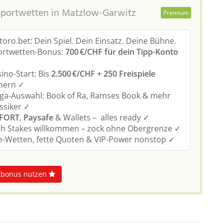
Sportwetten in
Matzlow-Garwitz
Premium
toro.bet: Dein Spiel. Dein Einsatz. Deine Bühne.
ortwetten-Bonus:
700 €/CHF für dein Tipp-Konto
ino-Start: Bis
2.500 €/CHF + 250 Freispiele
chern ✓
ga-Auswahl: Book of Ra, Ramses Book & mehr
ssiker ✓
FORT
,
Paysafe
& Wallets – alles ready ✓
gh Stakes willkommen – zock ohne Obergrenze ✓
e-Wetten, fette Quoten & VIP-Power nonstop ✓
ttbonus nutzen