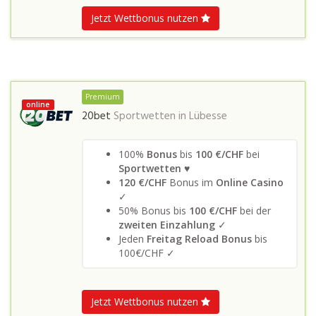
Jetzt Wettbonus nutzen
Premium
online
20bet
Sportwetten in
Lübesse
100%
Bonus
bis
100 €/CHF
bei
Sportwetten
♥
120 €/CHF
Bonus im
Online Casino
✓
50% Bonus bis
100 €/CHF
bei der
zweiten Einzahlung
✓
Jeden
Freitag Reload Bonus
bis
100€/CHF ✓
Jetzt Wettbonus nutzen