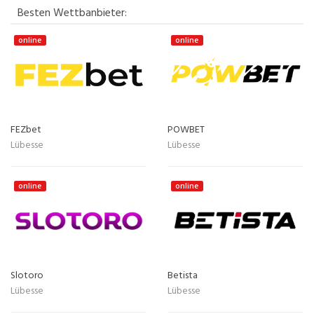
Besten Wettbanbieter:
online
online
FEZbet
POWBET
Lübesse
Lübesse
online
online
Slotoro
Betista
Lübesse
Lübesse