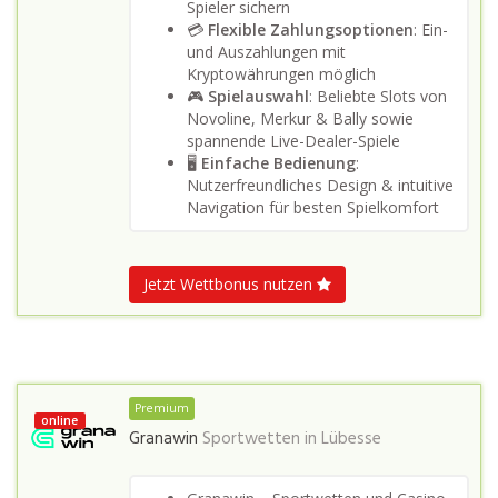
Spieler sichern
💳
Flexible Zahlungsoptionen
: Ein-
und Auszahlungen mit
Kryptowährungen möglich
🎮
Spielauswahl
: Beliebte Slots von
Novoline, Merkur & Bally sowie
spannende Live-Dealer-Spiele
🖥️
Einfache Bedienung
:
Nutzerfreundliches Design & intuitive
Navigation für besten Spielkomfort
Jetzt Wettbonus nutzen
Premium
online
Granawin
Sportwetten in
Lübesse