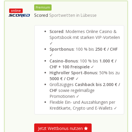
Premium
online
Scored
Sportwetten in
Lübesse
Scored
: Modernes Online Casino &
Sportsbook mit starken VIP-Vorteilen
✓
Sportbonus
: 100 % bis
250 € / CHF
✓
Casino-Bonus
: 100 % bis
1.000 € /
CHF + 100 Freispiele
✓
Highroller Sport-Bonus:
50% bis zu
5000 € / CHF
✓
Großzügiges
Cashback bis 2.000 € /
CHF
sowie regelmäßige
Promotionen ✓
Flexible Ein- und Auszahlungen per
Kreditkarte, Crypto und E-Wallets ✓
Jetzt Wettbonus nutzen