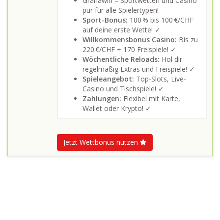
Granawin – Sportwetten und Casino
pur für alle Spielertypen!
Sport-Bonus:
100 % bis 100 €/CHF
auf deine erste Wette! ✓
Willkommensbonus Casino:
Bis zu
220 €/CHF + 170 Freispiele! ✓
Wöchentliche Reloads:
Hol dir
regelmäßig Extras und Freispiele! ✓
Spieleangebot:
Top-Slots, Live-
Casino und Tischspiele! ✓
Zahlungen:
Flexibel mit Karte,
Wallet oder Krypto! ✓
Jetzt Wettbonus nutzen