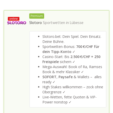
Premium
online
Slotoro
Sportwetten in
Lübesse
Slotoro.bet: Dein Spiel. Dein Einsatz.
Deine Bühne.
Sportwetten-Bonus:
700 €/CHF für
dein Tipp-Konto
✓
Casino-Start: Bis
2.500 €/CHF + 250
Freispiele
sichern ✓
Mega-Auswahl: Book of Ra, Ramses
Book & mehr Klassiker ✓
SOFORT
,
Paysafe
& Wallets – alles
ready ✓
High Stakes willkommen – zock ohne
Obergrenze ✓
Live-Wetten, fette Quoten & VIP-
Power nonstop ✓