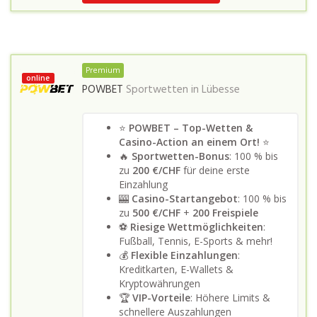
Premium
online
POWBET
Sportwetten in
Lübesse
⭐
POWBET – Top-Wetten &
Casino-Action an einem Ort!
⭐
🔥
Sportwetten-Bonus
: 100 % bis
zu
200 €/CHF
für deine erste
Einzahlung
🎰
Casino-Startangebot
: 100 % bis
zu
500 €/CHF
+
200 Freispiele
⚽
Riesige Wettmöglichkeiten
:
Fußball, Tennis, E-Sports & mehr!
💰
Flexible Einzahlungen
:
Kreditkarten, E-Wallets &
Kryptowährungen
🏆
VIP-Vorteile
: Höhere Limits &
schnellere Auszahlungen