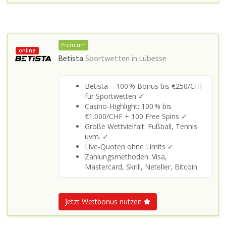
Premium
online
Betista
Sportwetten in
Lübesse
Betista – 100 % Bonus bis €250/CHF
für Sportwetten ✓
Casino-Highlight: 100 % bis
€1.000/CHF + 100 Free Spins ✓
Große Wettvielfalt: Fußball, Tennis
uvm. ✓
Live-Quoten ohne Limits ✓
Zahlungsmethoden: Visa,
Mastercard, Skrill, Neteller, Bitcoin
Jetzt Wettbonus nutzen