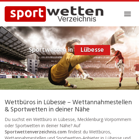
Skip
to
Toggl
main
navig
content
Sportwetten in
Lübesse
Wettbüros in Lübesse – Wettannahmestellen
& Sportwetten in deiner Nähe
Du suchst ein Wettbüro in Lübesse, Mecklenburg-Vorpommern
oder Sportwetten in deiner Nähe? Auf
Sportwettenverzeichnis.com
findest du Wettbüros,
Wettannahmestellen und Sportwetten-Anbieter in Lübesse und