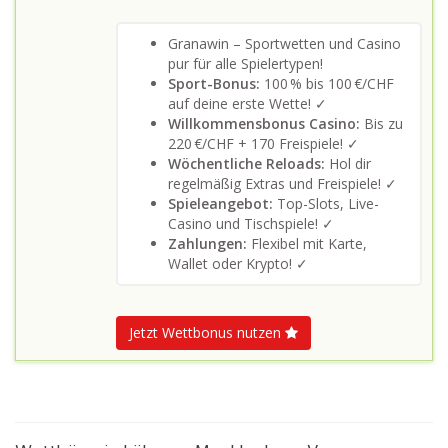
Granawin – Sportwetten und Casino
pur für alle Spielertypen!
Sport-Bonus:
100 % bis 100 €/CHF
auf deine erste Wette! ✓
Willkommensbonus Casino:
Bis zu
220 €/CHF + 170 Freispiele! ✓
Wöchentliche Reloads:
Hol dir
regelmäßig Extras und Freispiele! ✓
Spieleangebot:
Top-Slots, Live-
Casino und Tischspiele! ✓
Zahlungen:
Flexibel mit Karte,
Wallet oder Krypto! ✓
Jetzt Wettbonus nutzen