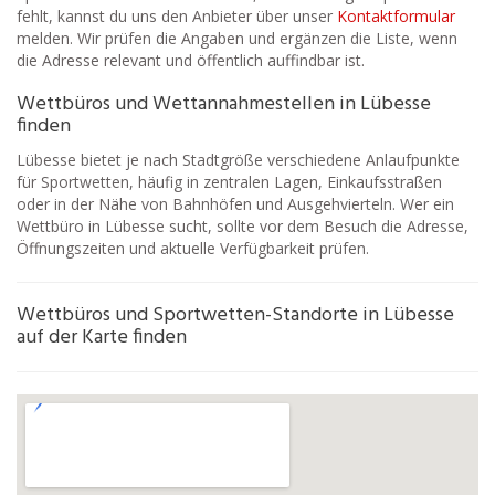
fehlt, kannst du uns den Anbieter über unser
Kontaktformular
melden. Wir prüfen die Angaben und ergänzen die Liste, wenn
die Adresse relevant und öffentlich auffindbar ist.
Wettbüros und Wettannahmestellen in Lübesse
finden
Lübesse bietet je nach Stadtgröße verschiedene Anlaufpunkte
für Sportwetten, häufig in zentralen Lagen, Einkaufsstraßen
oder in der Nähe von Bahnhöfen und Ausgehvierteln. Wer ein
Wettbüro in Lübesse sucht, sollte vor dem Besuch die Adresse,
Öffnungszeiten und aktuelle Verfügbarkeit prüfen.
Wettbüros und Sportwetten-Standorte in Lübesse
auf der Karte finden