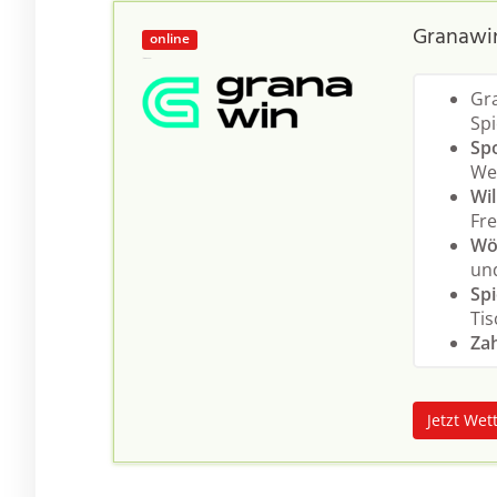
Granawi
online
Gra
Spi
Sp
We
Wi
Fre
Wö
und
Spi
Tis
Za
Jetzt We