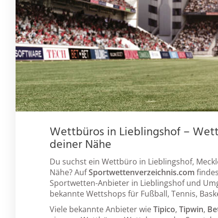
Wettbüros in Lieblingshof – Wet
deiner Nähe
Du suchst ein Wettbüro in Lieblingshof, Mec
Nähe? Auf
Sportwettenverzeichnis.com
finde
Sportwetten-Anbieter in Lieblingshof und Um
bekannte Wettshops für Fußball, Tennis, Baske
Viele bekannte Anbieter wie
Tipico
,
Tipwin
,
Be