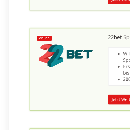
22bet
Sp
online
Wi
Sp
Ers
bis
30
Jetzt We