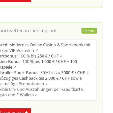
portwetten in
Lieblingshof
Premium
ored
: Modernes Online Casino & Sportsbook mit
rken VIP-Vorteilen ✓
ortbonus
: 100 % bis
250 € / CHF
✓
sino-Bonus
: 100 % bis
1.000 € / CHF + 100
ispiele
✓
hroller Sport-Bonus:
50% bis zu
5000 € / CHF
✓
oßzügiges
Cashback bis 2.000 € / CHF
sowie
gelmäßige Promotionen ✓
xible Ein- und Auszahlungen per Kreditkarte,
pto und E-Wallets ✓
ttbonus nutzen