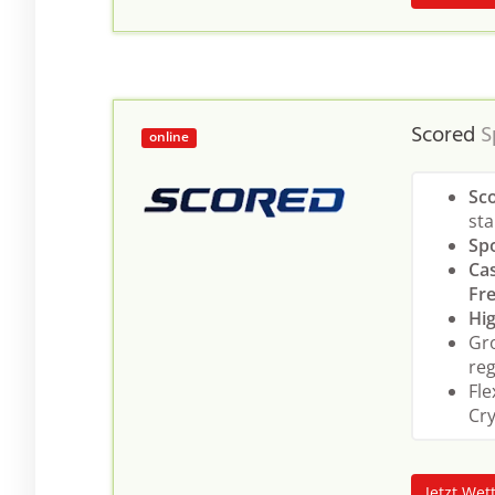
Scored
S
online
Sc
sta
Sp
Ca
Fre
Hig
Gr
re
Fle
Cry
Jetzt We