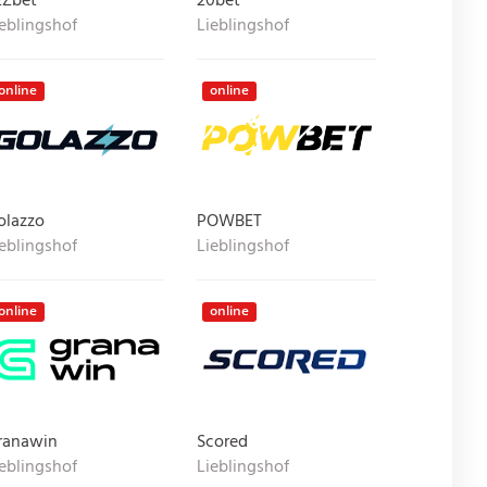
EZbet
20bet
ieblingshof
Lieblingshof
online
online
olazzo
POWBET
ieblingshof
Lieblingshof
online
online
ranawin
Scored
ieblingshof
Lieblingshof