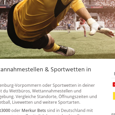
tannahmestellen & Sportwetten in
klenburg-Vorpommern oder Sportwetten in deiner
st du Wettbüros, Wettannahmestellen und
gebung. Vergleiche Standorte, Öffnungszeiten und
tball, Livewetten und weitere Sportarten.
t3000
oder
Merkur Bets
sind in Deutschland mit