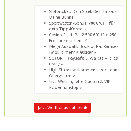
Slotoro.bet: Dein Spiel. Dein Einsatz.
Deine Bühne.
Sportwetten-Bonus:
700 €/CHF für
dein Tipp-Konto
✓
Casino-Start: Bis
2.500 €/CHF + 250
Freispiele
sichern ✓
Mega-Auswahl: Book of Ra, Ramses
Book & mehr Klassiker ✓
SOFORT
,
Paysafe
& Wallets – alles
ready ✓
High Stakes willkommen – zock ohne
Obergrenze ✓
Live-Wetten, fette Quoten & VIP-
Power nonstop ✓
Jetzt Wettbonus nutzen