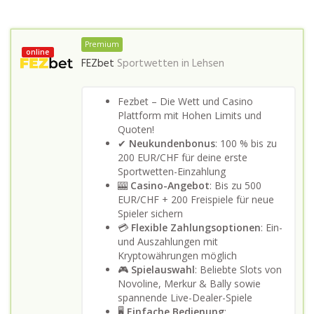
Premium
online
FEZbet
Sportwetten in
Lehsen
Fezbet – Die Wett und Casino
Plattform mit Hohen Limits und
Quoten!
✔
Neukundenbonus
: 100 % bis zu
200 EUR/CHF für deine erste
Sportwetten-Einzahlung
🎰
Casino-Angebot
: Bis zu 500
EUR/CHF + 200 Freispiele für neue
Spieler sichern
💳
Flexible Zahlungsoptionen
: Ein-
und Auszahlungen mit
Kryptowährungen möglich
🎮
Spielauswahl
: Beliebte Slots von
Novoline, Merkur & Bally sowie
spannende Live-Dealer-Spiele
🖥️
Einfache Bedienung
: