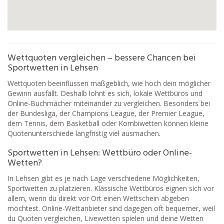
Wettquoten vergleichen – bessere Chancen bei
Sportwetten in Lehsen
Wettquoten beeinflussen maßgeblich, wie hoch dein möglicher
Gewinn ausfällt. Deshalb lohnt es sich, lokale Wettbüros und
Online-Buchmacher miteinander zu vergleichen. Besonders bei
der Bundesliga, der Champions League, der Premier League,
dem Tennis, dem Basketball oder Kombiwetten können kleine
Quotenunterschiede langfristig viel ausmachen.
Sportwetten in Lehsen: Wettbüro oder Online-
Wetten?
In Lehsen gibt es je nach Lage verschiedene Möglichkeiten,
Sportwetten zu platzieren. Klassische Wettbüros eignen sich vor
allem, wenn du direkt vor Ort einen Wettschein abgeben
möchtest. Online-Wettanbieter sind dagegen oft bequemer, weil
du Quoten vergleichen, Livewetten spielen und deine Wetten