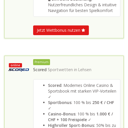
Nutzerfreundliches Design & intuitive
Navigation für besten Spielkomfort
Jetzt Wettbonus nutzen
Premium
online
Scored
Sportwetten in
Lehsen
Scored
: Modernes Online Casino &
Sportsbook mit starken VIP-Vorteilen
✓
Sportbonus
: 100 % bis
250 € / CHF
✓
Casino-Bonus
: 100 % bis
1.000 € /
CHF + 100 Freispiele
✓
Highroller Sport-Bonus:
50% bis zu