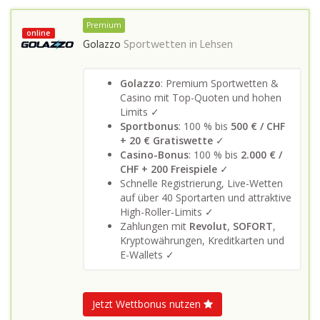
Premium
online
Golazzo
Sportwetten in
Lehsen
Golazzo
: Premium Sportwetten &
Casino mit Top-Quoten und hohen
Limits ✓
Sportbonus
: 100 % bis
500 € / CHF
+ 20 € Gratiswette
✓
Casino-Bonus
: 100 % bis
2.000 € /
CHF + 200 Freispiele
✓
Schnelle Registrierung, Live-Wetten
auf über 40 Sportarten und attraktive
High-Roller-Limits ✓
Zahlungen mit
Revolut
,
SOFORT
,
Kryptowährungen, Kreditkarten und
E-Wallets ✓
Jetzt Wettbonus nutzen