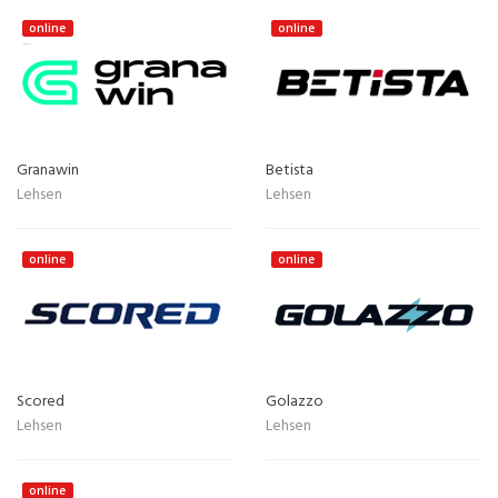
online
online
Granawin
Betista
Lehsen
Lehsen
online
online
Scored
Golazzo
Lehsen
Lehsen
online