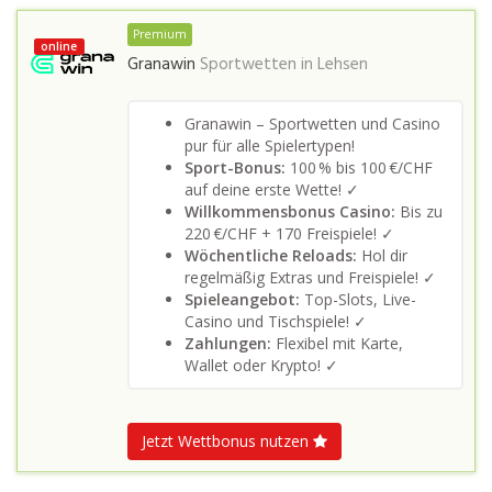
Premium
online
Granawin
Sportwetten in
Lehsen
Granawin – Sportwetten und Casino
pur für alle Spielertypen!
Sport-Bonus:
100 % bis 100 €/CHF
auf deine erste Wette! ✓
Willkommensbonus Casino:
Bis zu
220 €/CHF + 170 Freispiele! ✓
Wöchentliche Reloads:
Hol dir
regelmäßig Extras und Freispiele! ✓
Spieleangebot:
Top-Slots, Live-
Casino und Tischspiele! ✓
Zahlungen:
Flexibel mit Karte,
Wallet oder Krypto! ✓
Jetzt Wettbonus nutzen