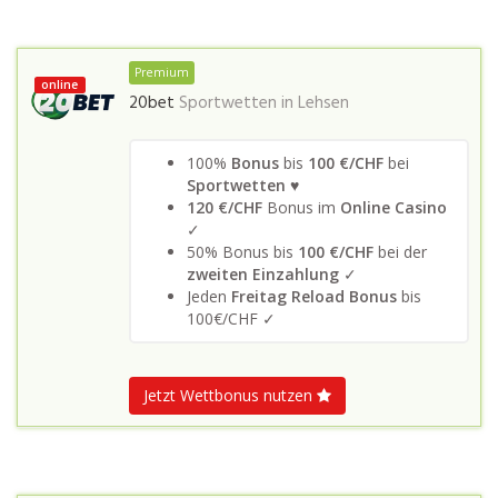
Premium
online
20bet
Sportwetten in
Lehsen
100%
Bonus
bis
100 €/CHF
bei
Sportwetten
♥
120 €/CHF
Bonus im
Online Casino
✓
50% Bonus bis
100 €/CHF
bei der
zweiten Einzahlung
✓
Jeden
Freitag Reload Bonus
bis
100€/CHF ✓
Jetzt Wettbonus nutzen