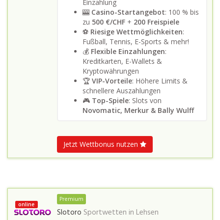
Einzahlung
🎰
Casino-Startangebot
: 100 % bis
zu
500 €/CHF
+
200 Freispiele
⚽
Riesige Wettmöglichkeiten
:
Fußball, Tennis, E-Sports & mehr!
💰
Flexible Einzahlungen
:
Kreditkarten, E-Wallets &
Kryptowährungen
🏆
VIP-Vorteile
: Höhere Limits &
schnellere Auszahlungen
🎮
Top-Spiele
: Slots von
Novomatic, Merkur & Bally Wulff
Jetzt Wettbonus nutzen
Premium
online
Slotoro
Sportwetten in
Lehsen