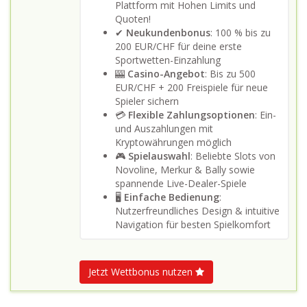
Plattform mit Hohen Limits und
Quoten!
✔
Neukundenbonus
: 100 % bis zu
200 EUR/CHF für deine erste
Sportwetten-Einzahlung
🎰
Casino-Angebot
: Bis zu 500
EUR/CHF + 200 Freispiele für neue
Spieler sichern
💳
Flexible Zahlungsoptionen
: Ein-
und Auszahlungen mit
Kryptowährungen möglich
🎮
Spielauswahl
: Beliebte Slots von
Novoline, Merkur & Bally sowie
spannende Live-Dealer-Spiele
🖥️
Einfache Bedienung
:
Nutzerfreundliches Design & intuitive
Navigation für besten Spielkomfort
Jetzt Wettbonus nutzen