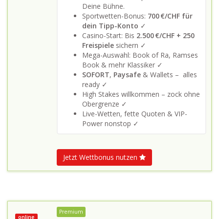
Deine Bühne.
Sportwetten-Bonus:
700 €/CHF für
dein Tipp-Konto
✓
Casino-Start: Bis
2.500 €/CHF + 250
Freispiele
sichern ✓
Mega-Auswahl: Book of Ra, Ramses
Book & mehr Klassiker ✓
SOFORT
,
Paysafe
& Wallets – alles
ready ✓
High Stakes willkommen – zock ohne
Obergrenze ✓
Live-Wetten, fette Quoten & VIP-
Power nonstop ✓
Jetzt Wettbonus nutzen
Premium
online