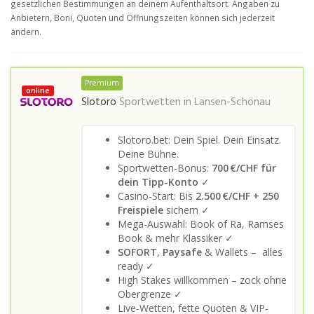
gesetzlichen Bestimmungen an deinem Aufenthaltsort. Angaben zu
Anbietern, Boni, Quoten und Öffnungszeiten können sich jederzeit
ändern.
Premium
online
Slotoro
Sportwetten in
Lansen-Schönau
Slotoro.bet: Dein Spiel. Dein Einsatz.
Deine Bühne.
Sportwetten-Bonus:
700 €/CHF für
dein Tipp-Konto
✓
Casino-Start: Bis
2.500 €/CHF + 250
Freispiele
sichern ✓
Mega-Auswahl: Book of Ra, Ramses
Book & mehr Klassiker ✓
SOFORT
,
Paysafe
& Wallets – alles
ready ✓
High Stakes willkommen – zock ohne
Obergrenze ✓
Live-Wetten, fette Quoten & VIP-