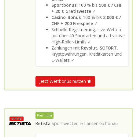
Sportbonus
: 100 % bis
500 € / CHF
+ 20 € Gratiswette
✓
Casino-Bonus
: 100 % bis
2.000 € /
CHF + 200 Freispiele
✓
Schnelle Registrierung, Live-Wetten
auf über 40 Sportarten und attraktive
High-Roller-Limits ✓
Zahlungen mit
Revolut
,
SOFORT
,
Kryptowährungen, Kreditkarten und
E-Wallets ✓
Jetzt Wettbonus nutzen
Premium
online
Betista
Sportwetten in
Lansen-Schönau