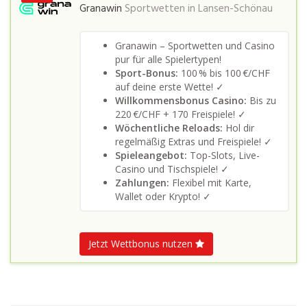
Granawin
Sportwetten in
Lansen-Schönau
Granawin – Sportwetten und Casino
pur für alle Spielertypen!
Sport-Bonus:
100 % bis 100 €/CHF
auf deine erste Wette! ✓
Willkommensbonus Casino:
Bis zu
220 €/CHF + 170 Freispiele! ✓
Wöchentliche Reloads:
Hol dir
regelmäßig Extras und Freispiele! ✓
Spieleangebot:
Top-Slots, Live-
Casino und Tischspiele! ✓
Zahlungen:
Flexibel mit Karte,
Wallet oder Krypto! ✓
Jetzt Wettbonus nutzen