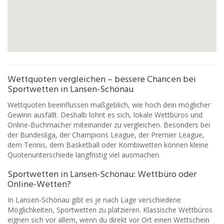
Wettquoten vergleichen – bessere Chancen bei
Sportwetten in Lansen-Schönau
Wettquoten beeinflussen maßgeblich, wie hoch dein möglicher
Gewinn ausfällt. Deshalb lohnt es sich, lokale Wettbüros und
Online-Buchmacher miteinander zu vergleichen. Besonders bei
der Bundesliga, der Champions League, der Premier League,
dem Tennis, dem Basketball oder Kombiwetten können kleine
Quotenunterschiede langfristig viel ausmachen.
Sportwetten in Lansen-Schönau: Wettbüro oder
Online-Wetten?
In Lansen-Schönau gibt es je nach Lage verschiedene
Möglichkeiten, Sportwetten zu platzieren. Klassische Wettbüros
eignen sich vor allem, wenn du direkt vor Ort einen Wettschein