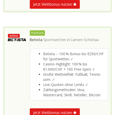
Jetzt Wettbonus nutzen
Premium
online
Betista
Sportwetten in
Lansen-Schönau
Betista – 100 % Bonus bis €250/CHF
für Sportwetten ✓
Casino-Highlight: 100 % bis
€1.000/CHF + 100 Free Spins ✓
Große Wettvielfalt: Fußball, Tennis
uvm. ✓
Live-Quoten ohne Limits ✓
Zahlungsmethoden: Visa,
Mastercard, Skrill, Neteller, Bitcoin
Jetzt Wettbonus nutzen