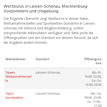
Wettbüros in Lansen-Schönau, Mecklenburg-
Vorpommern und Umgebung
Die folgende Übersicht zeigt Wettbüros in deiner Nähe,
Wettannahmestellen und Sportwetten-Standorte in Lansen-
Schönau mit Adresse und Wegbeschreibung, sofern
entsprechende Adressdaten verfügbar sind. Bitte prüfe die
Öffnungszeiten und den Standort vor deinem Besuch, da sich
die Angaben ändern können.
Wettanbieter
Standort
Öffnungsze
iten
Tipwin
Lansen-Schönau
Mo–Fr:
Wettannahmestel
10:00–22:00,
le
Sa–So:
12:00–20:00
Tipico
Lansen-Schönau
Mo–Sa:
Sportwetten
09:00–23:00,
So: 11:00–
21:00