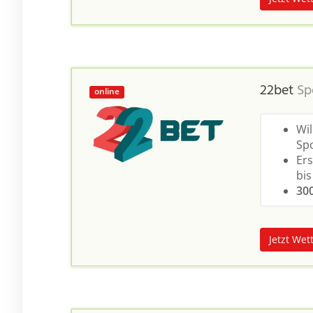
22bet
Sp
online
Wi
Sp
Ers
bis
30
Jetzt We