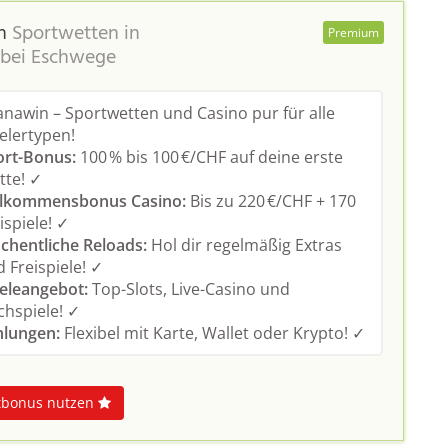
n
Sportwetten in
Premium
 bei Eschwege
nawin – Sportwetten und Casino pur für alle
elertypen!
ort-Bonus:
100 % bis 100 €/CHF auf deine erste
tte! ✓
llkommensbonus Casino:
Bis zu 220 €/CHF + 170
ispiele! ✓
chentliche Reloads:
Hol dir regelmäßig Extras
 Freispiele! ✓
eleangebot:
Top-Slots, Live-Casino und
chspiele! ✓
hlungen:
Flexibel mit Karte, Wallet oder Krypto! ✓
ttbonus nutzen