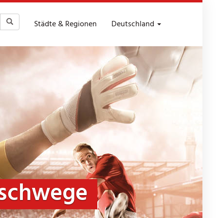
Städte & Regionen
Deutschland
Eschwege