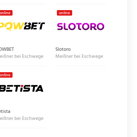
online
online
OWBET
Slotoro
eißner bei Eschwege
Meißner bei Eschwege
online
tista
eißner bei Eschwege