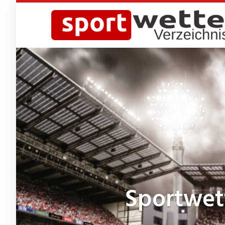
Skip
to
main
content
Sportwet