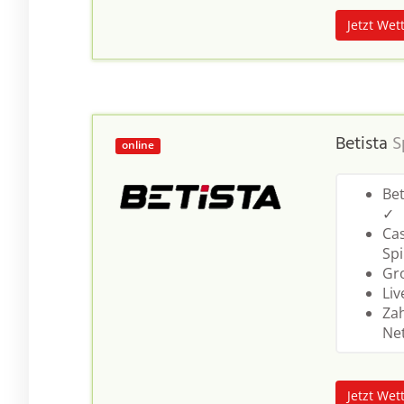
Jetzt We
Betista
S
online
Bet
✓
Cas
Sp
Gro
Liv
Zah
Net
Jetzt We