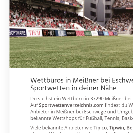
Wettbüros in Meißner bei Esch
Sportwetten in deiner Nähe
Du suchst ein Wettbüro in 37290 Meißner bei
Auf
Sportwettenverzeichnis.com
findest du W
Anbieter in Meißner bei Eschwege und Umgeb
bekannte Wettshops für Fußball, Tennis, Baske
Viele bekannte Anbieter wie
Tipico
,
Tipwin
,
Be