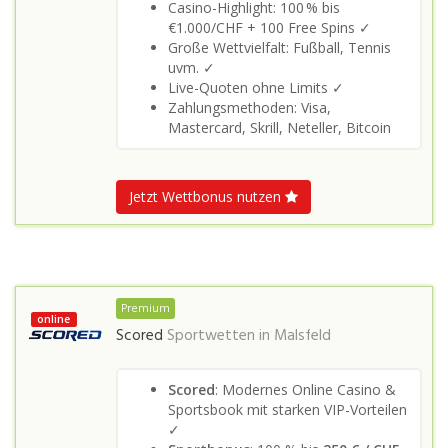
Casino-Highlight: 100 % bis
€1.000/CHF + 100 Free Spins ✓
Große Wettvielfalt: Fußball, Tennis
uvm. ✓
Live-Quoten ohne Limits ✓
Zahlungsmethoden: Visa,
Mastercard, Skrill, Neteller, Bitcoin
Jetzt Wettbonus nutzen
Premium
online
Scored
Sportwetten in
Malsfeld
Scored
: Modernes Online Casino &
Sportsbook mit starken VIP-Vorteilen
✓