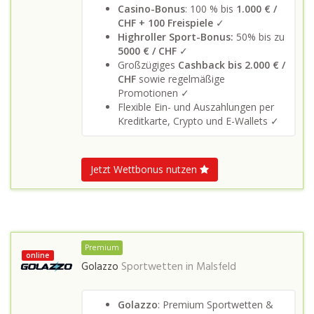
Casino-Bonus
: 100 % bis
1.000 € /
CHF + 100 Freispiele
✓
Highroller Sport-Bonus:
50% bis zu
5000 € / CHF
✓
Großzügiges
Cashback bis 2.000 € /
CHF
sowie regelmäßige
Promotionen ✓
Flexible Ein- und Auszahlungen per
Kreditkarte, Crypto und E-Wallets ✓
Jetzt Wettbonus nutzen
Premium
online
Golazzo
Sportwetten in
Malsfeld
Golazzo
: Premium Sportwetten &