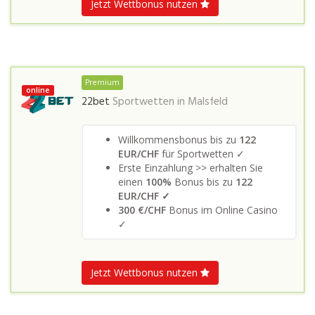
Jetzt Wettbonus nutzen
Premium
online
22bet
Sportwetten in
Malsfeld
Willkommensbonus bis zu
122
EUR/CHF
für Sportwetten ✓
Erste Einzahlung >> erhalten Sie
einen
100%
Bonus bis zu
122
EUR/CHF ✓
300 €/CHF
Bonus im Online Casino
✓
Jetzt Wettbonus nutzen