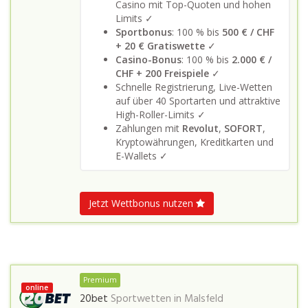
Casino mit Top-Quoten und hohen
Limits ✓
Sportbonus
: 100 % bis
500 € / CHF
+ 20 € Gratiswette
✓
Casino-Bonus
: 100 % bis
2.000 € /
CHF + 200 Freispiele
✓
Schnelle Registrierung, Live-Wetten
auf über 40 Sportarten und attraktive
High-Roller-Limits ✓
Zahlungen mit
Revolut
,
SOFORT
,
Kryptowährungen, Kreditkarten und
E-Wallets ✓
Jetzt Wettbonus nutzen
Premium
online
20bet
Sportwetten in
Malsfeld