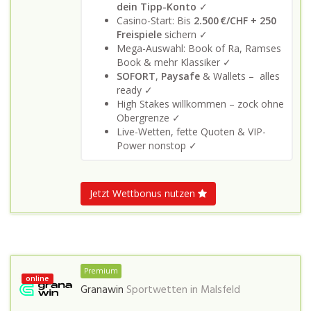
dein Tipp-Konto
✓
Casino-Start: Bis
2.500 €/CHF + 250
Freispiele
sichern ✓
Mega-Auswahl: Book of Ra, Ramses
Book & mehr Klassiker ✓
SOFORT
,
Paysafe
& Wallets – alles
ready ✓
High Stakes willkommen – zock ohne
Obergrenze ✓
Live-Wetten, fette Quoten & VIP-
Power nonstop ✓
Jetzt Wettbonus nutzen
Premium
online
Granawin
Sportwetten in
Malsfeld