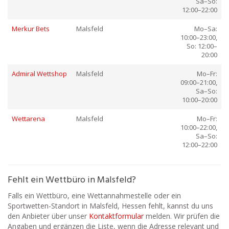
Sa–So:
12:00–22:00
Merkur Bets
Malsfeld
Mo–Sa:
10:00–23:00,
So: 12:00–
20:00
Admiral Wettshop
Malsfeld
Mo–Fr:
09:00–21:00,
Sa–So:
10:00–20:00
Wettarena
Malsfeld
Mo–Fr:
10:00–22:00,
Sa–So:
12:00–22:00
Fehlt ein Wettbüro in Malsfeld?
Falls ein Wettbüro, eine Wettannahmestelle oder ein
Sportwetten-Standort in Malsfeld, Hessen fehlt, kannst du uns
den Anbieter über unser
Kontaktformular
melden. Wir prüfen die
Angaben und ergänzen die Liste, wenn die Adresse relevant und