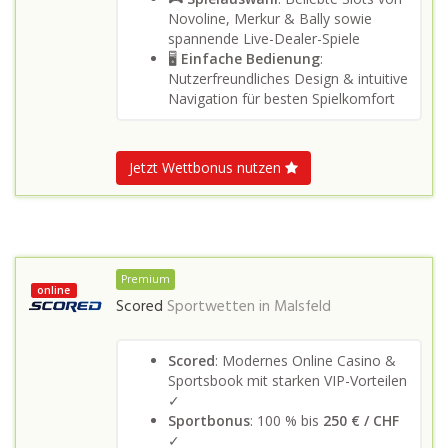
Novoline, Merkur & Bally sowie
spannende Live-Dealer-Spiele
🖥️
Einfache Bedienung
:
Nutzerfreundliches Design & intuitive
Navigation für besten Spielkomfort
Jetzt Wettbonus nutzen
Premium
online
Scored
Sportwetten in
Malsfeld
Scored
: Modernes Online Casino &
Sportsbook mit starken VIP-Vorteilen
✓
Sportbonus
: 100 % bis
250 € / CHF
✓