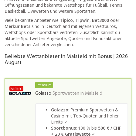
Öffnungszeiten und bekannte Wettshops für Fußball, Tennis,
Basketball, Livewetten und weitere Sportarten.
Viele bekannte Anbieter wie
Tipico
,
Tipwin
,
Bet3000
oder
Merkur Bets
sind in Deutschland mit eigenen Wettbüros,
Wettshops oder Sportsbars vertreten. Zusätzlich kannst du
aktuelle Sportwetten-Angebote, Quoten und Bonusaktionen
verschiedener Anbieter vergleichen.
Beliebte Wettanbieter in Malsfeld mit Bonus | 2026
August
Premium
online
Golazzo
Sportwetten in
Malsfeld
Golazzo
: Premium Sportwetten &
Casino mit Top-Quoten und hohen
Limits ✓
Sportbonus
: 100 % bis
500 € / CHF
+ 20 € Gratiswette
✓