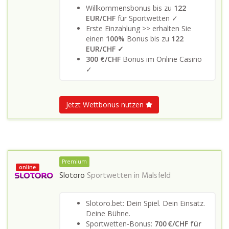
Willkommensbonus bis zu
122
EUR/CHF
für Sportwetten ✓
Erste Einzahlung >> erhalten Sie
einen
100%
Bonus bis zu
122
EUR/CHF ✓
300 €/CHF
Bonus im Online Casino
✓
Jetzt Wettbonus nutzen
Premium
online
Slotoro
Sportwetten in
Malsfeld
Slotoro.bet: Dein Spiel. Dein Einsatz.
Deine Bühne.
Sportwetten-Bonus:
700 €/CHF für