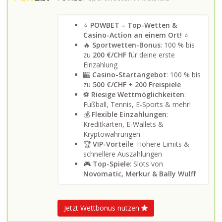
⭐
POWBET – Top-Wetten &
Casino-Action an einem Ort!
⭐
🔥
Sportwetten-Bonus
: 100 % bis
zu
200 €/CHF
für deine erste
Einzahlung
🎰
Casino-Startangebot
: 100 % bis
zu
500 €/CHF
+
200 Freispiele
⚽
Riesige Wettmöglichkeiten
:
Fußball, Tennis, E-Sports & mehr!
💰
Flexible Einzahlungen
:
Kreditkarten, E-Wallets &
Kryptowährungen
🏆
VIP-Vorteile
: Höhere Limits &
schnellere Auszahlungen
🎮
Top-Spiele
: Slots von
Novomatic, Merkur & Bally Wulff
Jetzt Wettbonus nutzen