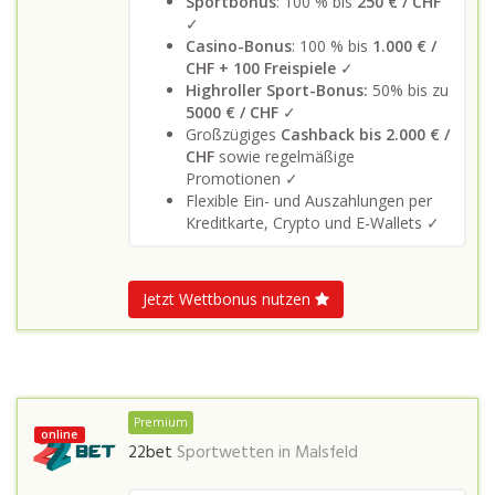
Sportbonus
: 100 % bis
250 € / CHF
✓
Casino-Bonus
: 100 % bis
1.000 € /
CHF + 100 Freispiele
✓
Highroller Sport-Bonus:
50% bis zu
5000 € / CHF
✓
Großzügiges
Cashback bis 2.000 € /
CHF
sowie regelmäßige
Promotionen ✓
Flexible Ein- und Auszahlungen per
Kreditkarte, Crypto und E-Wallets ✓
Jetzt Wettbonus nutzen
Premium
online
22bet
Sportwetten in
Malsfeld