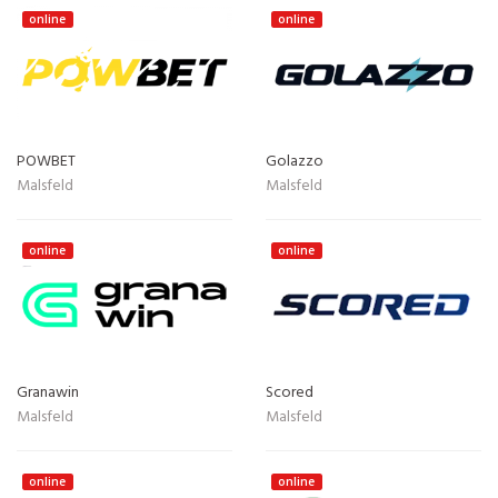
online
online
POWBET
Golazzo
Malsfeld
Malsfeld
online
online
Granawin
Scored
Malsfeld
Malsfeld
online
online