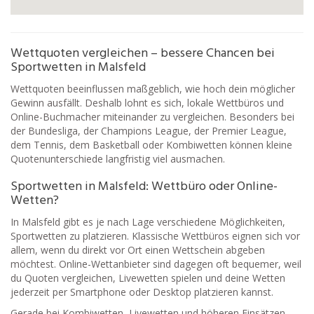
Wettquoten vergleichen – bessere Chancen bei
Sportwetten in Malsfeld
Wettquoten beeinflussen maßgeblich, wie hoch dein möglicher
Gewinn ausfällt. Deshalb lohnt es sich, lokale Wettbüros und
Online-Buchmacher miteinander zu vergleichen. Besonders bei
der Bundesliga, der Champions League, der Premier League,
dem Tennis, dem Basketball oder Kombiwetten können kleine
Quotenunterschiede langfristig viel ausmachen.
Sportwetten in Malsfeld: Wettbüro oder Online-
Wetten?
In Malsfeld gibt es je nach Lage verschiedene Möglichkeiten,
Sportwetten zu platzieren. Klassische Wettbüros eignen sich vor
allem, wenn du direkt vor Ort einen Wettschein abgeben
möchtest. Online-Wettanbieter sind dagegen oft bequemer, weil
du Quoten vergleichen, Livewetten spielen und deine Wetten
jederzeit per Smartphone oder Desktop platzieren kannst.
Gerade bei Kombiwetten, Livewetten und höheren Einsätzen