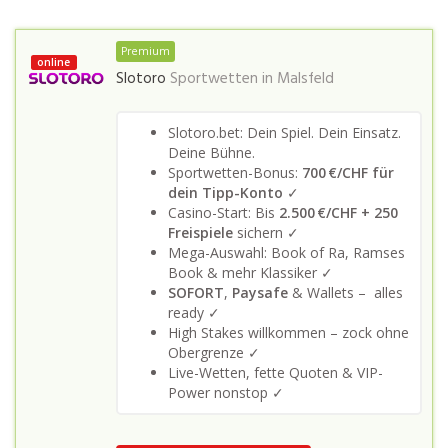
Premium
online
Slotoro
Sportwetten in
Malsfeld
Slotoro.bet: Dein Spiel. Dein Einsatz.
Deine Bühne.
Sportwetten-Bonus:
700 €/CHF für
dein Tipp-Konto
✓
Casino-Start: Bis
2.500 €/CHF + 250
Freispiele
sichern ✓
Mega-Auswahl: Book of Ra, Ramses
Book & mehr Klassiker ✓
SOFORT
,
Paysafe
& Wallets – alles
ready ✓
High Stakes willkommen – zock ohne
Obergrenze ✓
Live-Wetten, fette Quoten & VIP-
Power nonstop ✓