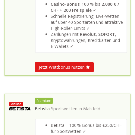
Casino-Bonus
: 100 % bis
2.000 € /
CHF + 200 Freispiele
✓
Schnelle Registrierung, Live-Wetten
auf über 40 Sportarten und attraktive
High-Roller-Limits ✓
Zahlungen mit
Revolut
,
SOFORT
,
Kryptowährungen, Kreditkarten und
E-Wallets ✓
Jetzt Wettbonus nutzen
Premium
online
Betista
Sportwetten in
Malsfeld
Betista – 100 % Bonus bis €250/CHF
für Sportwetten ✓