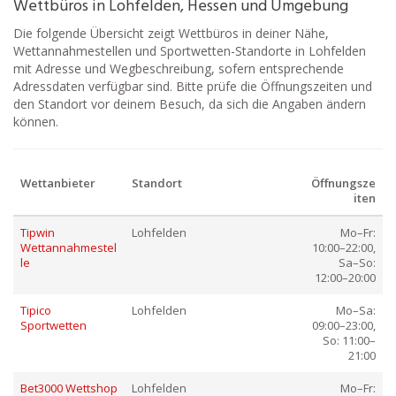
Wettbüros in Lohfelden, Hessen und Umgebung
Die folgende Übersicht zeigt Wettbüros in deiner Nähe,
Wettannahmestellen und Sportwetten-Standorte in Lohfelden
mit Adresse und Wegbeschreibung, sofern entsprechende
Adressdaten verfügbar sind. Bitte prüfe die Öffnungszeiten und
den Standort vor deinem Besuch, da sich die Angaben ändern
können.
Wettanbieter
Standort
Öffnungsze
iten
Tipwin
Lohfelden
Mo–Fr:
Wettannahmestel
10:00–22:00,
le
Sa–So:
12:00–20:00
Tipico
Lohfelden
Mo–Sa:
Sportwetten
09:00–23:00,
So: 11:00–
21:00
Bet3000 Wettshop
Lohfelden
Mo–Fr: