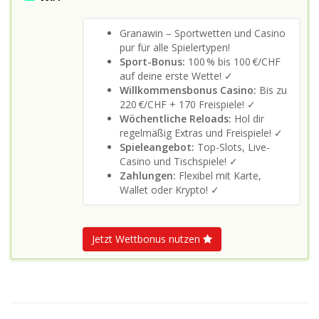
Granawin – Sportwetten und Casino
pur für alle Spielertypen!
Sport-Bonus:
100 % bis 100 €/CHF
auf deine erste Wette! ✓
Willkommensbonus Casino:
Bis zu
220 €/CHF + 170 Freispiele! ✓
Wöchentliche Reloads:
Hol dir
regelmäßig Extras und Freispiele! ✓
Spieleangebot:
Top-Slots, Live-
Casino und Tischspiele! ✓
Zahlungen:
Flexibel mit Karte,
Wallet oder Krypto! ✓
Jetzt Wettbonus nutzen