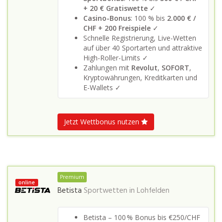
+ 20 € Gratiswette
✓
Casino-Bonus
: 100 % bis
2.000 € /
CHF + 200 Freispiele
✓
Schnelle Registrierung, Live-Wetten
auf über 40 Sportarten und attraktive
High-Roller-Limits ✓
Zahlungen mit
Revolut
,
SOFORT
,
Kryptowährungen, Kreditkarten und
E-Wallets ✓
Jetzt Wettbonus nutzen
Premium
online
Betista
Sportwetten in
Lohfelden
Betista – 100 % Bonus bis €250/CHF