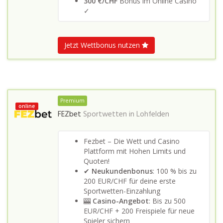
300 €/CHF
Bonus im Online Casino
✓
Jetzt Wettbonus nutzen
Premium
online
FEZbet
Sportwetten in
Lohfelden
Fezbet – Die Wett und Casino
Plattform mit Hohen Limits und
Quoten!
✔
Neukundenbonus
: 100 % bis zu
200 EUR/CHF für deine erste
Sportwetten-Einzahlung
🎰
Casino-Angebot
: Bis zu 500
EUR/CHF + 200 Freispiele für neue
Spieler sichern