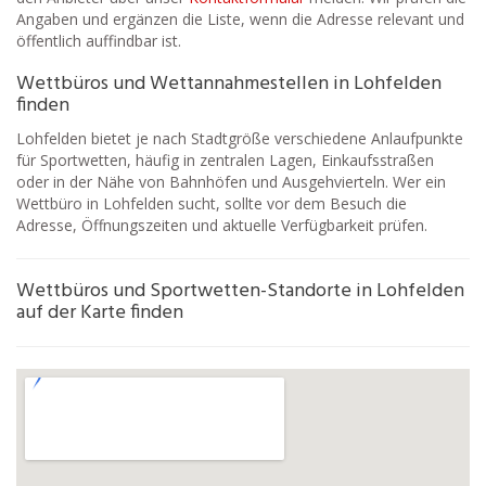
Angaben und ergänzen die Liste, wenn die Adresse relevant und
öffentlich auffindbar ist.
Wettbüros und Wettannahmestellen in Lohfelden
finden
Lohfelden bietet je nach Stadtgröße verschiedene Anlaufpunkte
für Sportwetten, häufig in zentralen Lagen, Einkaufsstraßen
oder in der Nähe von Bahnhöfen und Ausgehvierteln. Wer ein
Wettbüro in Lohfelden sucht, sollte vor dem Besuch die
Adresse, Öffnungszeiten und aktuelle Verfügbarkeit prüfen.
Wettbüros und Sportwetten-Standorte in Lohfelden
auf der Karte finden