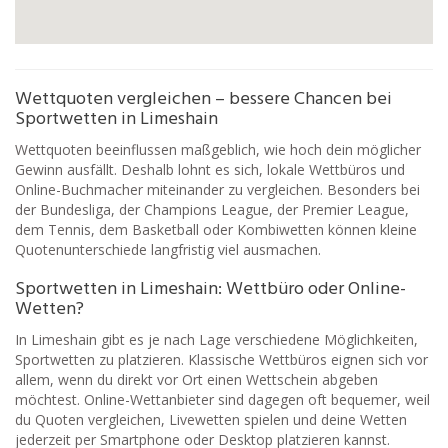
Wettquoten vergleichen – bessere Chancen bei
Sportwetten in Limeshain
Wettquoten beeinflussen maßgeblich, wie hoch dein möglicher
Gewinn ausfällt. Deshalb lohnt es sich, lokale Wettbüros und
Online-Buchmacher miteinander zu vergleichen. Besonders bei
der Bundesliga, der Champions League, der Premier League,
dem Tennis, dem Basketball oder Kombiwetten können kleine
Quotenunterschiede langfristig viel ausmachen.
Sportwetten in Limeshain: Wettbüro oder Online-
Wetten?
In Limeshain gibt es je nach Lage verschiedene Möglichkeiten,
Sportwetten zu platzieren. Klassische Wettbüros eignen sich vor
allem, wenn du direkt vor Ort einen Wettschein abgeben
möchtest. Online-Wettanbieter sind dagegen oft bequemer, weil
du Quoten vergleichen, Livewetten spielen und deine Wetten
jederzeit per Smartphone oder Desktop platzieren kannst.