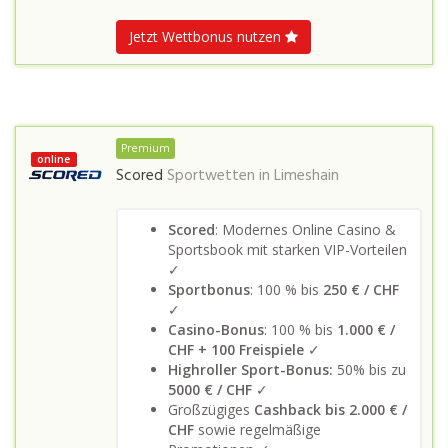
Jetzt Wettbonus nutzen
Premium
online
Scored
Sportwetten in
Limeshain
Scored
: Modernes Online Casino &
Sportsbook mit starken VIP-Vorteilen
✓
Sportbonus
: 100 % bis
250 € / CHF
✓
Casino-Bonus
: 100 % bis
1.000 € /
CHF + 100 Freispiele
✓
Highroller Sport-Bonus:
50% bis zu
5000 € / CHF
✓
Großzügiges
Cashback bis 2.000 € /
CHF
sowie regelmäßige