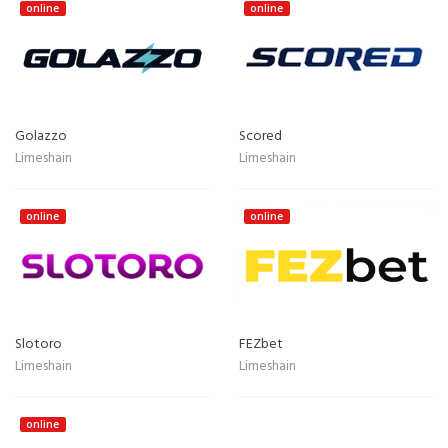
online
online
Golazzo
Scored
Limeshain
Limeshain
online
online
Slotoro
FEZbet
Limeshain
Limeshain
online