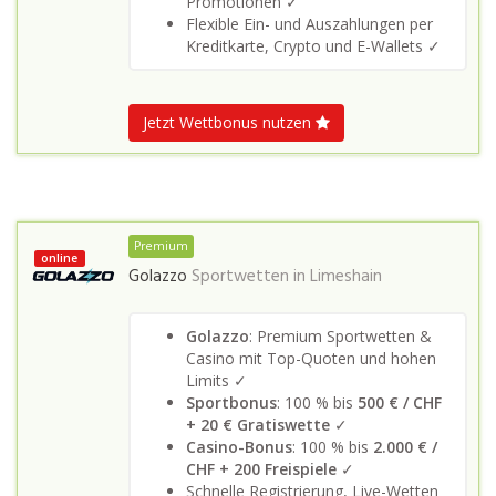
Promotionen ✓
Flexible Ein- und Auszahlungen per
Kreditkarte, Crypto und E-Wallets ✓
Jetzt Wettbonus nutzen
Premium
online
Golazzo
Sportwetten in
Limeshain
Golazzo
: Premium Sportwetten &
Casino mit Top-Quoten und hohen
Limits ✓
Sportbonus
: 100 % bis
500 € / CHF
+ 20 € Gratiswette
✓
Casino-Bonus
: 100 % bis
2.000 € /
CHF + 200 Freispiele
✓
Schnelle Registrierung, Live-Wetten