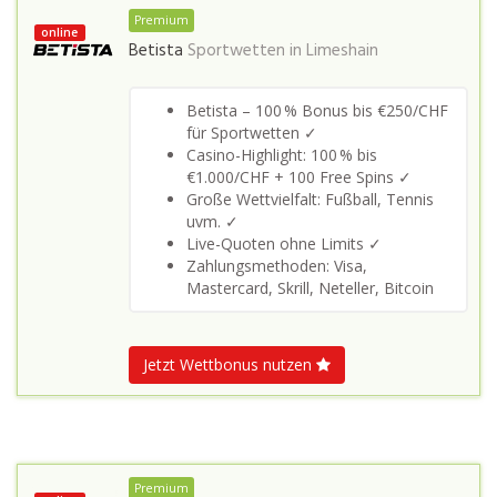
Premium
online
Betista
Sportwetten in
Limeshain
Betista – 100 % Bonus bis €250/CHF
für Sportwetten ✓
Casino-Highlight: 100 % bis
€1.000/CHF + 100 Free Spins ✓
Große Wettvielfalt: Fußball, Tennis
uvm. ✓
Live-Quoten ohne Limits ✓
Zahlungsmethoden: Visa,
Mastercard, Skrill, Neteller, Bitcoin
Jetzt Wettbonus nutzen
Premium