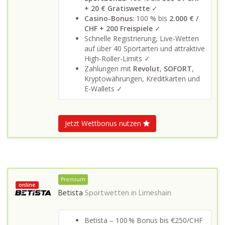
+ 20 € Gratiswette
✓
Casino-Bonus
: 100 % bis
2.000 € /
CHF + 200 Freispiele
✓
Schnelle Registrierung, Live-Wetten
auf über 40 Sportarten und attraktive
High-Roller-Limits ✓
Zahlungen mit
Revolut
,
SOFORT
,
Kryptowährungen, Kreditkarten und
E-Wallets ✓
Jetzt Wettbonus nutzen
Premium
online
Betista
Sportwetten in
Limeshain
Betista – 100 % Bonus bis €250/CHF