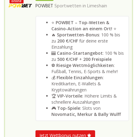
online
POWBET
Sportwetten in
Limeshain
⭐
POWBET – Top-Wetten &
Casino-Action an einem Ort!
⭐
🔥
Sportwetten-Bonus
: 100 % bis
zu
200 €/CHF
für deine erste
Einzahlung
🎰
Casino-Startangebot
: 100 % bis
zu
500 €/CHF
+
200 Freispiele
⚽
Riesige Wettmöglichkeiten
:
Fußball, Tennis, E-Sports & mehr!
💰
Flexible Einzahlungen
:
Kreditkarten, E-Wallets &
Kryptowährungen
🏆
VIP-Vorteile
: Höhere Limits &
schnellere Auszahlungen
🎮
Top-Spiele
: Slots von
Novomatic, Merkur & Bally Wulff
Jetzt Wettbonus nutzen