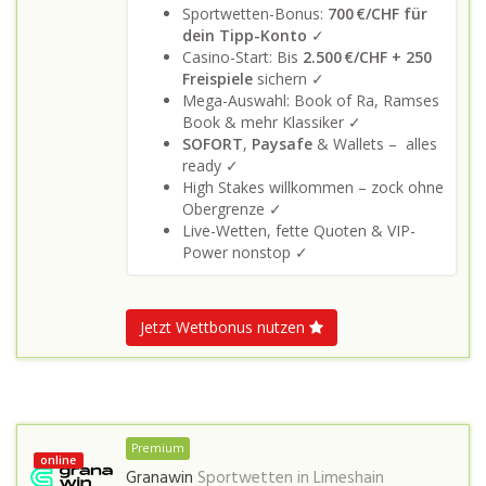
Sportwetten-Bonus:
700 €/CHF für
dein Tipp-Konto
✓
Casino-Start: Bis
2.500 €/CHF + 250
Freispiele
sichern ✓
Mega-Auswahl: Book of Ra, Ramses
Book & mehr Klassiker ✓
SOFORT
,
Paysafe
& Wallets – alles
ready ✓
High Stakes willkommen – zock ohne
Obergrenze ✓
Live-Wetten, fette Quoten & VIP-
Power nonstop ✓
Jetzt Wettbonus nutzen
Premium
online
Granawin
Sportwetten in
Limeshain