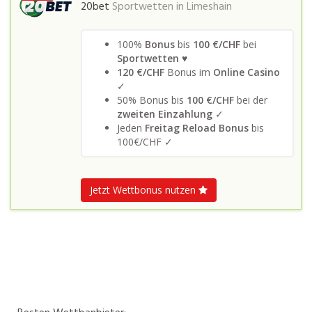
20bet
Sportwetten in
Limeshain
100%
Bonus
bis
100 €/CHF
bei
Sportwetten
♥
120 €/CHF
Bonus im
Online Casino
✓
50% Bonus bis
100 €/CHF
bei der
zweiten Einzahlung
✓
Jeden
Freitag Reload Bonus
bis
100€/CHF ✓
Jetzt Wettbonus nutzen