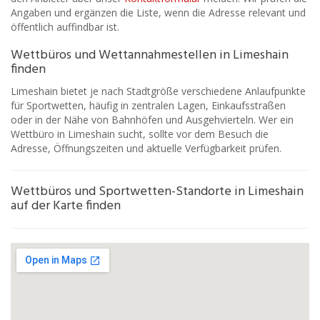
Angaben und ergänzen die Liste, wenn die Adresse relevant und
öffentlich auffindbar ist.
Wettbüros und Wettannahmestellen in Limeshain
finden
Limeshain bietet je nach Stadtgröße verschiedene Anlaufpunkte
für Sportwetten, häufig in zentralen Lagen, Einkaufsstraßen
oder in der Nähe von Bahnhöfen und Ausgehvierteln. Wer ein
Wettbüro in Limeshain sucht, sollte vor dem Besuch die
Adresse, Öffnungszeiten und aktuelle Verfügbarkeit prüfen.
Wettbüros und Sportwetten-Standorte in Limeshain
auf der Karte finden