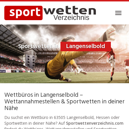
Skip
to
Toggl
main
navig
content
Sportwetten in
Langenselbold
Wettbüros in Langenselbold –
Wettannahmestellen & Sportwetten in deiner
Nähe
Du suchst ein Wettbüro in 63505 Langenselbold, Hessen oder
Sportwetten in deiner Nähe? Auf
Sportwettenverzeichnis.com
findest du Wettbüros, Wettannahmestellen und Sportwetten-