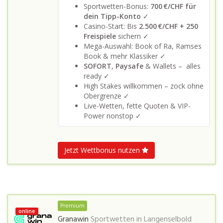
Sportwetten-Bonus:
700 €/CHF für
dein Tipp-Konto
✓
Casino-Start: Bis
2.500 €/CHF + 250
Freispiele
sichern ✓
Mega-Auswahl: Book of Ra, Ramses
Book & mehr Klassiker ✓
SOFORT
,
Paysafe
& Wallets – alles
ready ✓
High Stakes willkommen – zock ohne
Obergrenze ✓
Live-Wetten, fette Quoten & VIP-
Power nonstop ✓
Jetzt Wettbonus nutzen
Premium
online
Granawin
Sportwetten in
Langenselbold