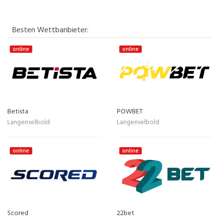
Besten Wettbanbieter:
online
online
Betista
POWBET
Langenselbold
Langenselbold
online
online
Scored
22bet