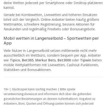
deine Wetten jederzeit per Smartphone oder Desktop platzieren
kannst.
Gerade bei Kombiwetten, Livewetten und höheren Einsätzen
lohnt sich der Vergleich. Online-Anbieter bieten häufig größere
Wettmärkte, schnellere Registrierung, bessere Aktionen für
Neukunden und regelmäßig Freebets oder Bonusangebote.
Mobil wetten in Langenselbold – Sportwetten per
App
Viele Nutzer in Langenselbold setzen mittlerweile nicht mehr
ausschließlich im Wettbüro, sondern bequem per App. Anbieter
wie
Tipico
,
Bet365
,
Merkur Bets
,
Bet3000
oder
Tipwin
bieten
mobile Wettplattformen mit Livewetten, Cashout-Funktionen,
Statistiken und Bonusaktionen.
18+ | Glücksspiel kann süchtig machen | Bitte spiele
verantwortungsbewusst und informiere dich über die geltenden
gesetzlichen Bestimmungen an deinem Aufenthaltsort. Angaben zu
Anbietern, Boni, Quoten und Öffnungszeiten können sich jederzeit