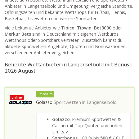
Anbieter in Langenselbold und Umgebung. Vergleiche Standorte,
Öffnungszeiten und bekannte Wettshops für Fußball, Tennis,
Basketball, Livewetten und weitere Sportarten.
Viele bekannte Anbieter wie
Tipico
,
Tipwin
,
Bet3000
oder
Merkur Bets
sind in Deutschland mit eigenen Wettbüros,
Wettshops oder Sportsbars vertreten. Zusätzlich kannst du
aktuelle Sportwetten-Angebote, Quoten und Bonusaktionen
verschiedener Anbieter vergleichen.
Beliebte Wettanbieter in Langenselbold mit Bonus |
2026 August
Premium
online
Golazzo
Sportwetten in
Langenselbold
Golazzo
: Premium Sportwetten &
Casino mit Top-Quoten und hohen
Limits ✓
Sportbonus
: 100 % bis
500 € / CHF