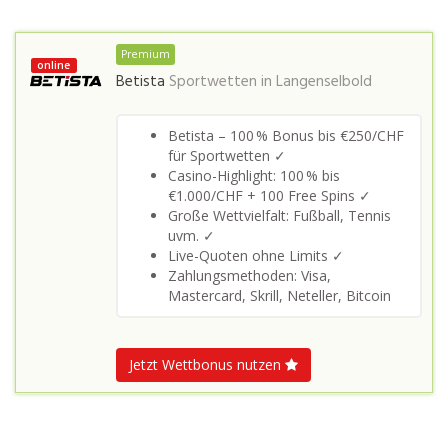
Premium
online
Betista
Sportwetten in
Langenselbold
Betista – 100 % Bonus bis €250/CHF
für Sportwetten ✓
Casino-Highlight: 100 % bis
€1.000/CHF + 100 Free Spins ✓
Große Wettvielfalt: Fußball, Tennis
uvm. ✓
Live-Quoten ohne Limits ✓
Zahlungsmethoden: Visa,
Mastercard, Skrill, Neteller, Bitcoin
Jetzt Wettbonus nutzen