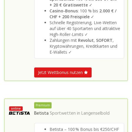
+ 20 € Gratiswette
✓
Casino-Bonus
: 100 % bis
2.000 € /
CHF + 200 Freispiele
✓
Schnelle Registrierung, Live-Wetten
auf über 40 Sportarten und attraktive
High-Roller-Limits ✓
Zahlungen mit
Revolut
,
SOFORT
,
Kryptowährungen, Kreditkarten und
E-Wallets ✓
Jetzt Wettbonus nutzen
Premium
online
Betista
Sportwetten in
Langenselbold
Betista – 100 % Bonus bis €250/CHF