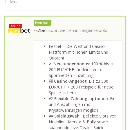
ändern.
Premium
online
FEZbet
Sportwetten in
Langenselbold
Fezbet – Die Wett und Casino
Plattform mit Hohen Limits und
Quoten!
✔
Neukundenbonus
: 100 % bis zu
200 EUR/CHF für deine erste
Sportwetten-Einzahlung
🎰
Casino-Angebot
: Bis zu 500
EUR/CHF + 200 Freispiele für neue
Spieler sichern
💳
Flexible Zahlungsoptionen
: Ein-
und Auszahlungen mit
Kryptowährungen möglich
🎮
Spielauswahl
: Beliebte Slots von
Novoline, Merkur & Bally sowie
spannende Live-Dealer-Spiele