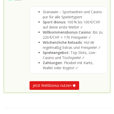
Granawin – Sportwetten und Casino
pur für alle Spielertypen!
Sport-Bonus:
100 % bis 100 €/CHF
auf deine erste Wette! ✓
Willkommensbonus Casino:
Bis zu
220 €/CHF + 170 Freispiele! ✓
Wöchentliche Reloads:
Hol dir
regelmäßig Extras und Freispiele! ✓
Spieleangebot:
Top-Slots, Live-
Casino und Tischspiele! ✓
Zahlungen:
Flexibel mit Karte,
Wallet oder Krypto! ✓
Jetzt Wettbonus nutzen