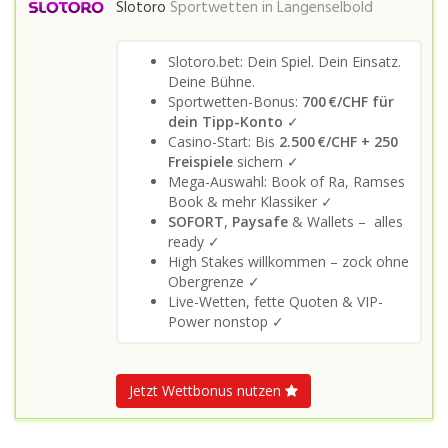
Slotoro
Sportwetten in
Langenselbold
Slotoro.bet: Dein Spiel. Dein Einsatz.
Deine Bühne.
Sportwetten-Bonus:
700 €/CHF für
dein Tipp-Konto
✓
Casino-Start: Bis
2.500 €/CHF + 250
Freispiele
sichern ✓
Mega-Auswahl: Book of Ra, Ramses
Book & mehr Klassiker ✓
SOFORT
,
Paysafe
& Wallets – alles
ready ✓
High Stakes willkommen – zock ohne
Obergrenze ✓
Live-Wetten, fette Quoten & VIP-
Power nonstop ✓
Jetzt Wettbonus nutzen