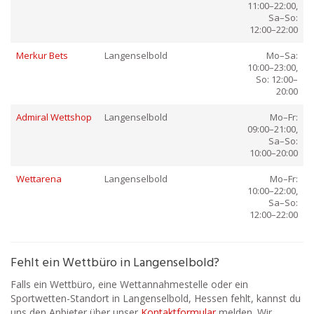
11:00–22:00,
Sa–So:
12:00–22:00
Merkur Bets
Langenselbold
Mo–Sa:
10:00–23:00,
So: 12:00–
20:00
Admiral Wettshop
Langenselbold
Mo–Fr:
09:00–21:00,
Sa–So:
10:00–20:00
Wettarena
Langenselbold
Mo–Fr:
10:00–22:00,
Sa–So:
12:00–22:00
Fehlt ein Wettbüro in Langenselbold?
Falls ein Wettbüro, eine Wettannahmestelle oder ein
Sportwetten-Standort in Langenselbold, Hessen fehlt, kannst du
uns den Anbieter über unser
Kontaktformular
melden. Wir