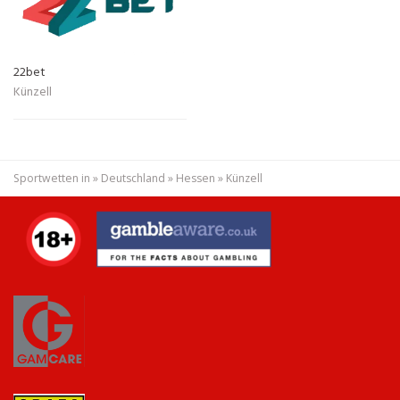
22bet
Künzell
Sportwetten in
»
Deutschland
»
Hessen
»
Künzell