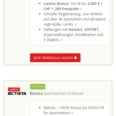
Casino-Bonus
: 100 % bis
2.000 € /
CHF + 200 Freispiele
✓
Schnelle Registrierung, Live-Wetten
auf über 40 Sportarten und attraktive
High-Roller-Limits ✓
Zahlungen mit
Revolut
,
SOFORT
,
Kryptowährungen, Kreditkarten und
E-Wallets ✓
Jetzt Wettbonus nutzen
Premium
online
Betista
Sportwetten in
Künzell
Betista – 100 % Bonus bis €250/CHF
für Sportwetten ✓