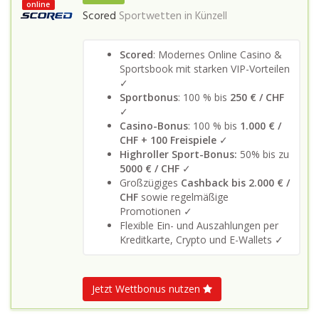
online
Scored
Sportwetten in
Künzell
Scored
: Modernes Online Casino &
Sportsbook mit starken VIP-Vorteilen
✓
Sportbonus
: 100 % bis
250 € / CHF
✓
Casino-Bonus
: 100 % bis
1.000 € /
CHF + 100 Freispiele
✓
Highroller Sport-Bonus:
50% bis zu
5000 € / CHF
✓
Großzügiges
Cashback bis 2.000 € /
CHF
sowie regelmäßige
Promotionen ✓
Flexible Ein- und Auszahlungen per
Kreditkarte, Crypto und E-Wallets ✓
Jetzt Wettbonus nutzen