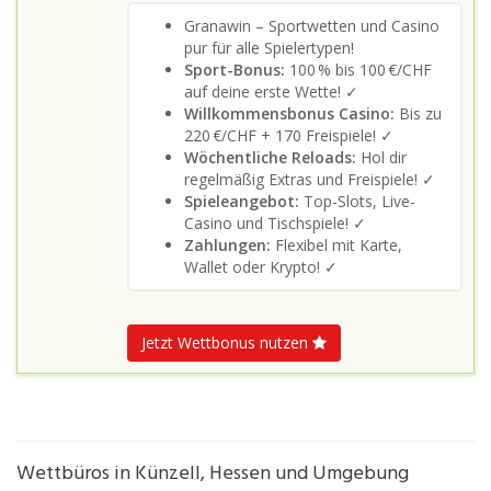
Granawin – Sportwetten und Casino
pur für alle Spielertypen!
Sport-Bonus:
100 % bis 100 €/CHF
auf deine erste Wette! ✓
Willkommensbonus Casino:
Bis zu
220 €/CHF + 170 Freispiele! ✓
Wöchentliche Reloads:
Hol dir
regelmäßig Extras und Freispiele! ✓
Spieleangebot:
Top-Slots, Live-
Casino und Tischspiele! ✓
Zahlungen:
Flexibel mit Karte,
Wallet oder Krypto! ✓
Jetzt Wettbonus nutzen
Wettbüros in Künzell, Hessen und Umgebung