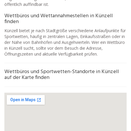
öffentlich auffindbar ist.
Wettbüros und Wettannahmestellen in Künzell
finden
Künzell bietet je nach Stadtgröße verschiedene Anlaufpunkte für
Sportwetten, häufig in zentralen Lagen, Einkaufsstraßen oder in
der Nähe von Bahnhöfen und Ausgehvierteln. Wer ein Wettbüro
in Künzell sucht, sollte vor dem Besuch die Adresse,
Öffnungszeiten und aktuelle Verfügbarkeit prüfen.
Wettbüros und Sportwetten-Standorte in Künzell
auf der Karte finden