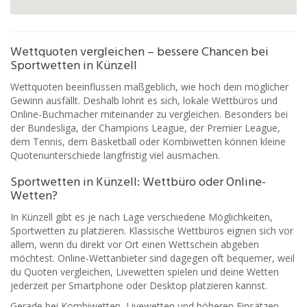
Wettquoten vergleichen – bessere Chancen bei
Sportwetten in Künzell
Wettquoten beeinflussen maßgeblich, wie hoch dein möglicher
Gewinn ausfällt. Deshalb lohnt es sich, lokale Wettbüros und
Online-Buchmacher miteinander zu vergleichen. Besonders bei
der Bundesliga, der Champions League, der Premier League,
dem Tennis, dem Basketball oder Kombiwetten können kleine
Quotenunterschiede langfristig viel ausmachen.
Sportwetten in Künzell: Wettbüro oder Online-
Wetten?
In Künzell gibt es je nach Lage verschiedene Möglichkeiten,
Sportwetten zu platzieren. Klassische Wettbüros eignen sich vor
allem, wenn du direkt vor Ort einen Wettschein abgeben
möchtest. Online-Wettanbieter sind dagegen oft bequemer, weil
du Quoten vergleichen, Livewetten spielen und deine Wetten
jederzeit per Smartphone oder Desktop platzieren kannst.
Gerade bei Kombiwetten, Livewetten und höheren Einsätzen