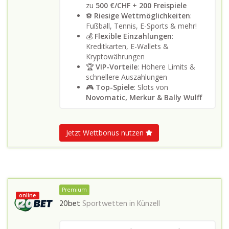
zu
500 €/CHF
+
200 Freispiele
⚽
Riesige Wettmöglichkeiten
:
Fußball, Tennis, E-Sports & mehr!
💰
Flexible Einzahlungen
:
Kreditkarten, E-Wallets &
Kryptowährungen
🏆
VIP-Vorteile
: Höhere Limits &
schnellere Auszahlungen
🎮
Top-Spiele
: Slots von
Novomatic, Merkur & Bally Wulff
Jetzt Wettbonus nutzen
Premium
online
20bet
Sportwetten in
Künzell