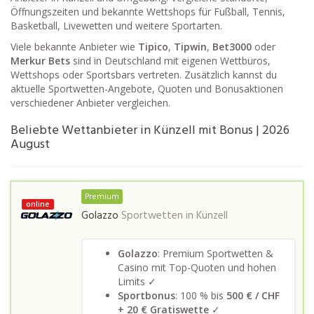
Öffnungszeiten und bekannte Wettshops für Fußball, Tennis,
Basketball, Livewetten und weitere Sportarten.
Viele bekannte Anbieter wie
Tipico
,
Tipwin
,
Bet3000
oder
Merkur Bets
sind in Deutschland mit eigenen Wettbüros,
Wettshops oder Sportsbars vertreten. Zusätzlich kannst du
aktuelle Sportwetten-Angebote, Quoten und Bonusaktionen
verschiedener Anbieter vergleichen.
Beliebte Wettanbieter in Künzell mit Bonus | 2026
August
Premium
online
Golazzo
Sportwetten in
Künzell
Golazzo
: Premium Sportwetten &
Casino mit Top-Quoten und hohen
Limits ✓
Sportbonus
: 100 % bis
500 € / CHF
+ 20 € Gratiswette
✓